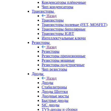
Конденсаторы плёночные
Чип конденсаторы
Транзисторы
Назад
Транзисторы
Транзисторы полевые (FET, MOSFET)
Транзисторы биполярные
Транзисторы IGBT
Интеллектуальные ключи
Резисторы
Назад
Резисторы
Резисторы прецизионные
Резисторы мощные
Резисторы подстроечные
Чип резисторы
Диоды
Назад
Диоды
Стабилитроны
Диоды Шоттки
Диодные мосты
Быстрые диоды
SiC диоды
TVS-диоды и сборки