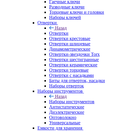
Гаечные ключи
Разводные ключи
Торцевые ключи и головки
Наборы ключей
Отвертки
Назад
Отвертки
Отвертки крестовые
Отвертки шлицевые
Динамометрические
Отвертки-звездочки Torx
Отвертки шестигранные
Отвертки керамические
Отвертки торцевые
Отвертки с насадками
Биты для отверток, насадки
Наборы отверток
Наборы инструментов
Назад
Наборы инструментов
Антистатические
Диэлектрические
Оптоволокно
Универсальные
Емкости для хранения