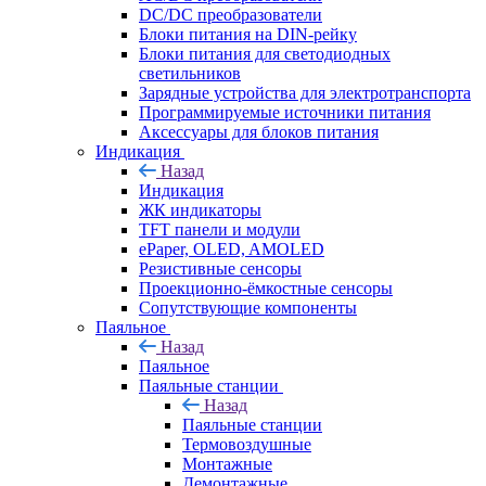
DC/DC преобразователи
Блоки питания на DIN-рейку
Блоки питания для светодиодных
светильников
Зарядные устройства для электротранспорта
Программируемые источники питания
Аксессуары для блоков питания
Индикация
Назад
Индикация
ЖК индикаторы
TFT панели и модули
ePaper, OLED, AMOLED
Резистивные сенсоры
Проекционно-ёмкостные сенсоры
Сопутствующие компоненты
Паяльное
Назад
Паяльное
Паяльные станции
Назад
Паяльные станции
Термовоздушные
Монтажные
Демонтажные