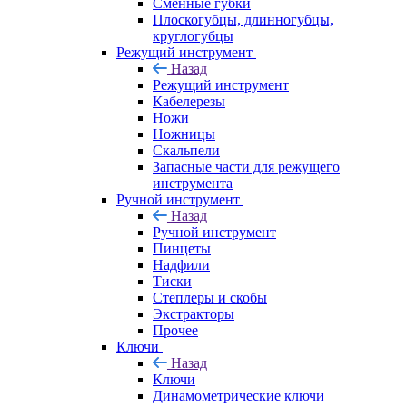
Сменные губки
Плоскогубцы, длинногубцы,
круглогубцы
Режущий инструмент
Назад
Режущий инструмент
Кабелерезы
Ножи
Ножницы
Скальпели
Запасные части для режущего
инструмента
Ручной инструмент
Назад
Ручной инструмент
Пинцеты
Надфили
Тиски
Степлеры и скобы
Экстракторы
Прочее
Ключи
Назад
Ключи
Динамометрические ключи