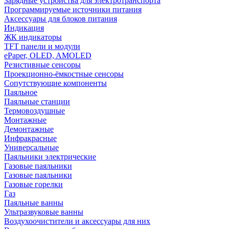
Зарядные устройства для электротранспорта
Программируемые источники питания
Аксессуары для блоков питания
Индикация
ЖК индикаторы
TFT панели и модули
ePaper, OLED, AMOLED
Резистивные сенсоры
Проекционно-ёмкостные сенсоры
Сопутствующие компоненты
Паяльное
Паяльные станции
Термовоздушные
Монтажные
Демонтажные
Инфракрасные
Универсальные
Паяльники электрические
Газовые паяльники
Газовые паяльники
Газовые горелки
Газ
Паяльные ванны
Ультразвуковые ванны
Воздухоочистители и аксессуары для них