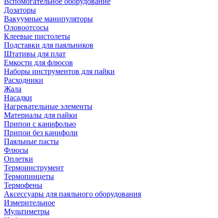
Вспомогательное оборудование
Дозаторы
Вакуумные манипуляторы
Оловоотсосы
Клеевые пистолеты
Подставки для паяльников
Штативы для плат
Емкости для флюсов
Наборы инструментов для пайки
Расходники
Жала
Насадки
Нагревательные элементы
Материалы для пайки
Припои с канифолью
Припои без канифоли
Паяльные пасты
Флюсы
Оплетки
Термоинструмент
Термопинцеты
Термофены
Аксессуары для паяльного оборудования
Измерительное
Мультиметры