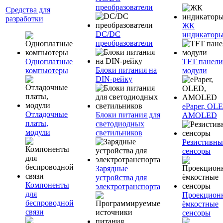
преобразователи
Средства для
разработки
ЖК
DC/DC
индикатор
преобразователи
Одноплатные
TFT панели
Блоки питания на
компьютеры
модули
DIN-рейку
ePaper, OL
Отладочные
Блоки питания для
AMOLED
платы,
светодиодных
модули
светильников
Резистивны
сенсоры
Зарядные
устройства для
Компоненты
электротранспорта
для
Проекцион
беспроводной
ёмкостные
связи
сенсоры