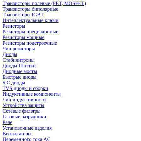
Транзисторы полевые (FET, MOSFET)
Транзисторы биполярные
Транзисторы IGBT
Интеллектуальные ключи
Резисторы
Резисторы прецизионные
Резисторы мощные
Резисторы подстроечные
Чип резисторы
Диоды
Стабилитроны
Диоды Шоттки
Диодные мосты
Быстрые диоды
SiC диоды
TVS-диоды и сборки
Индуктивные компоненты
Чип индуктивности
Устройства защиты
Сетевые фильтры
Газовые разрядники
Реле
Установочные изделия
Вентиляторы
Переменного тока AC