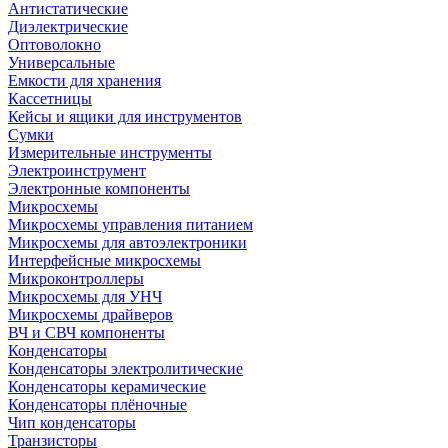
Антистатические
Диэлектрические
Оптоволокно
Универсальные
Емкости для хранения
Кассетницы
Кейсы и ящики для инструментов
Сумки
Измерительные инструменты
Электроинструмент
Электронные компоненты
Микросхемы
Микросхемы управления питанием
Микросхемы для автоэлектроники
Интерфейсные микросхемы
Микроконтроллеры
Микросхемы для УНЧ
Микросхемы драйверов
ВЧ и СВЧ компоненты
Конденсаторы
Конденсаторы электролитические
Конденсаторы керамические
Конденсаторы плёночные
Чип конденсаторы
Транзисторы