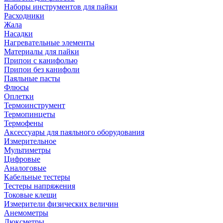
Наборы инструментов для пайки
Расходники
Жала
Насадки
Нагревательные элементы
Материалы для пайки
Припои с канифолью
Припои без канифоли
Паяльные пасты
Флюсы
Оплетки
Термоинструмент
Термопинцеты
Термофены
Аксессуары для паяльного оборудования
Измерительное
Мультиметры
Цифровые
Аналоговые
Кабельные тестеры
Тестеры напряжения
Токовые клещи
Измерители физических величин
Анемометры
Люксметры