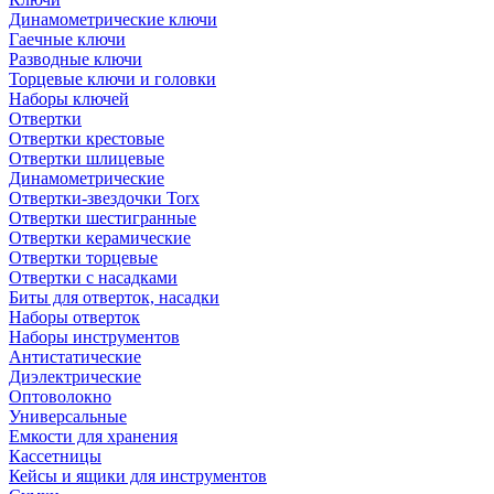
Динамометрические ключи
Гаечные ключи
Разводные ключи
Торцевые ключи и головки
Наборы ключей
Отвертки
Отвертки крестовые
Отвертки шлицевые
Динамометрические
Отвертки-звездочки Torx
Отвертки шестигранные
Отвертки керамические
Отвертки торцевые
Отвертки с насадками
Биты для отверток, насадки
Наборы отверток
Наборы инструментов
Антистатические
Диэлектрические
Оптоволокно
Универсальные
Емкости для хранения
Кассетницы
Кейсы и ящики для инструментов