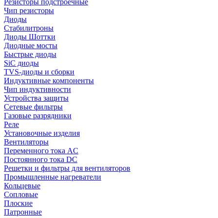
Резисторы подстроечные
Чип резисторы
Диоды
Стабилитроны
Диоды Шоттки
Диодные мосты
Быстрые диоды
SiC диоды
TVS-диоды и сборки
Индуктивные компоненты
Чип индуктивности
Устройства защиты
Сетевые фильтры
Газовые разрядники
Реле
Установочные изделия
Вентиляторы
Переменного тока AC
Постоянного тока DC
Решетки и фильтры для вентиляторов
Промышленные нагреватели
Кольцевые
Сопловые
Плоские
Патронные