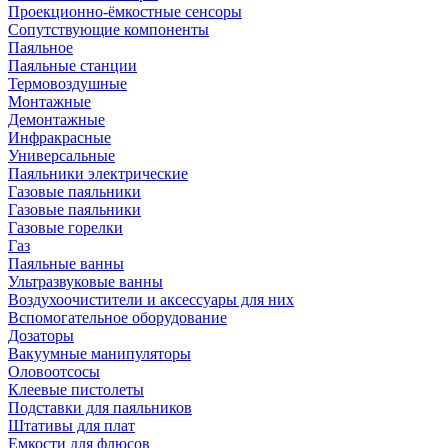
Проекционно-ёмкостные сенсоры
Сопутствующие компоненты
Паяльное
Паяльные станции
Термовоздушные
Монтажные
Демонтажные
Инфракрасные
Универсальные
Паяльники электрические
Газовые паяльники
Газовые паяльники
Газовые горелки
Газ
Паяльные ванны
Ультразвуковые ванны
Воздухоочистители и аксессуары для них
Вспомогательное оборудование
Дозаторы
Вакуумные манипуляторы
Оловоотсосы
Клеевые пистолеты
Подставки для паяльников
Штативы для плат
Емкости для флюсов