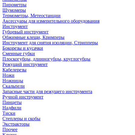
Пирометры
Шумомеры
Термометры, Метеостанции
Аксессуары для измерительного оборудования
Инструмент
Губцевый инструмент
Обжимные клещи, Кримперы
Инструмент для снятия изоляции, Стрипперы
Бокорезы и кусачки
Сменные губки
Плоскогубцы, длинногубцы, круглогубцы
Режущий инструмент
Кабелерезы
Ножи
Ножницы
Скальпели
Запасные части для режущего инструмента
Ручной инструмент
Пинцеты
Надфили
Тиски
Степлеры и скобы
Экстракторы
Прочее
Ключи