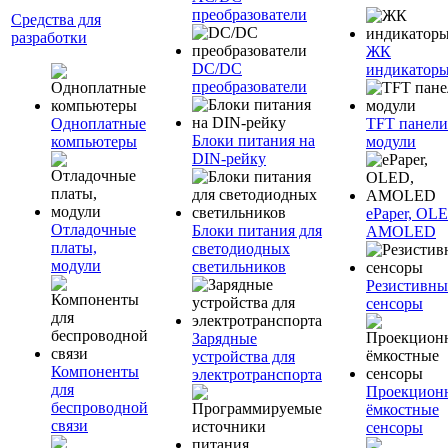
преобразователи
Средства для
разработки
ЖК
DC/DC
индикатор
преобразователи
Одноплатные
TFT панели
Блоки питания на
компьютеры
модули
DIN-рейку
ePaper, OL
Отладочные
Блоки питания для
AMOLED
платы,
светодиодных
модули
светильников
Резистивны
сенсоры
Зарядные
устройства для
Компоненты
электротранспорта
для
Проекцион
беспроводной
ёмкостные
связи
сенсоры