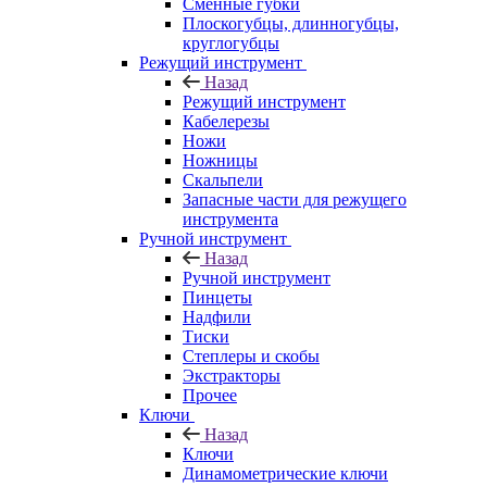
Сменные губки
Плоскогубцы, длинногубцы,
круглогубцы
Режущий инструмент
Назад
Режущий инструмент
Кабелерезы
Ножи
Ножницы
Скальпели
Запасные части для режущего
инструмента
Ручной инструмент
Назад
Ручной инструмент
Пинцеты
Надфили
Тиски
Степлеры и скобы
Экстракторы
Прочее
Ключи
Назад
Ключи
Динамометрические ключи