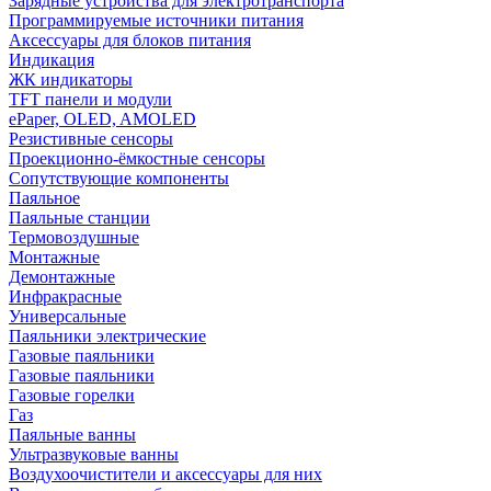
Зарядные устройства для электротранспорта
Программируемые источники питания
Аксессуары для блоков питания
Индикация
ЖК индикаторы
TFT панели и модули
ePaper, OLED, AMOLED
Резистивные сенсоры
Проекционно-ёмкостные сенсоры
Сопутствующие компоненты
Паяльное
Паяльные станции
Термовоздушные
Монтажные
Демонтажные
Инфракрасные
Универсальные
Паяльники электрические
Газовые паяльники
Газовые паяльники
Газовые горелки
Газ
Паяльные ванны
Ультразвуковые ванны
Воздухоочистители и аксессуары для них