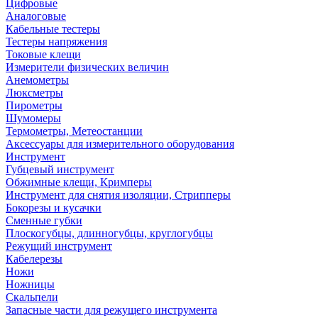
Цифровые
Аналоговые
Кабельные тестеры
Тестеры напряжения
Токовые клещи
Измерители физических величин
Анемометры
Люксметры
Пирометры
Шумомеры
Термометры, Метеостанции
Аксессуары для измерительного оборудования
Инструмент
Губцевый инструмент
Обжимные клещи, Кримперы
Инструмент для снятия изоляции, Стрипперы
Бокорезы и кусачки
Сменные губки
Плоскогубцы, длинногубцы, круглогубцы
Режущий инструмент
Кабелерезы
Ножи
Ножницы
Скальпели
Запасные части для режущего инструмента