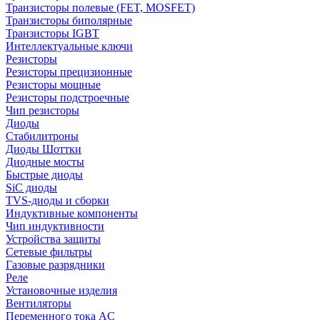
Транзисторы полевые (FET, MOSFET)
Транзисторы биполярные
Транзисторы IGBT
Интеллектуальные ключи
Резисторы
Резисторы прецизионные
Резисторы мощные
Резисторы подстроечные
Чип резисторы
Диоды
Стабилитроны
Диоды Шоттки
Диодные мосты
Быстрые диоды
SiC диоды
TVS-диоды и сборки
Индуктивные компоненты
Чип индуктивности
Устройства защиты
Сетевые фильтры
Газовые разрядники
Реле
Установочные изделия
Вентиляторы
Переменного тока AC