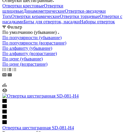
Отвертки шестигранные
Отвертки крестовые
Отвертки
шлицевые
Динамометрические
Отвертки-звездочки
Torx
Отвертки керамические
Отвертки торцевые
Отвертки с
насадками
Биты для отверток, насадки
Наборы отверток
Фильтр
По умолчанию (убывание)
По популярности (убывание)
По популярности (возрастание)
По алфавиту (убывание)
По алфавиту (возрастание)
По цене (убывание)
По цене (возрастание)
Отвертка шестигранная SD-081-H4