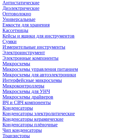
Антистатические
Диэлектрические
Оптоволокно
Универсальные
Емкости для хранения
Кассетницы
Кейсы и ящики для инструментов
Сумки
Измерительные инструменты
Электроинструмент
Электронные компоненты
Микросхемы
Микросхемы управления питанием
Микросхемы для автоэлектроники
Интерфейсные микросхемы
Микроконтроллеры
Микросхемы для УНЧ
Микросхемы драйверов
ВЧ и СВЧ компоненты
Конденсаторы
Конденсаторы электролитические
Конденсаторы керамические
Конденсаторы плёночные
Чип конденсаторы
Транзисторы