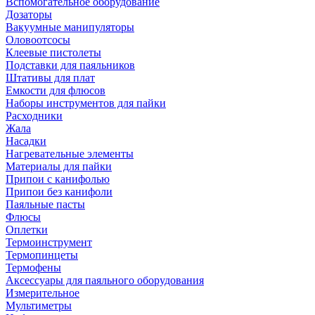
Вспомогательное оборудование
Дозаторы
Вакуумные манипуляторы
Оловоотсосы
Клеевые пистолеты
Подставки для паяльников
Штативы для плат
Емкости для флюсов
Наборы инструментов для пайки
Расходники
Жала
Насадки
Нагревательные элементы
Материалы для пайки
Припои с канифолью
Припои без канифоли
Паяльные пасты
Флюсы
Оплетки
Термоинструмент
Термопинцеты
Термофены
Аксессуары для паяльного оборудования
Измерительное
Мультиметры