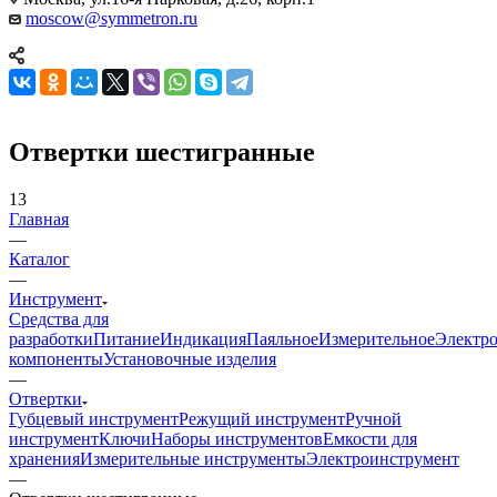
moscow@symmetron.ru
Отвертки шестигранные
13
Главная
—
Каталог
—
Инструмент
Средства для
разработки
Питание
Индикация
Паяльное
Измерительное
Электр
компоненты
Установочные изделия
—
Отвертки
Губцевый инструмент
Режущий инструмент
Ручной
инструмент
Ключи
Наборы инструментов
Емкости для
хранения
Измерительные инструменты
Электроинструмент
—