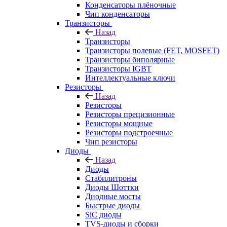
Конденсаторы плёночные
Чип конденсаторы
Транзисторы
Назад
Транзисторы
Транзисторы полевые (FET, MOSFET)
Транзисторы биполярные
Транзисторы IGBT
Интеллектуальные ключи
Резисторы
Назад
Резисторы
Резисторы прецизионные
Резисторы мощные
Резисторы подстроечные
Чип резисторы
Диоды
Назад
Диоды
Стабилитроны
Диоды Шоттки
Диодные мосты
Быстрые диоды
SiC диоды
TVS-диоды и сборки