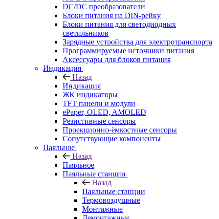
DC/DC преобразователи
Блоки питания на DIN-рейку
Блоки питания для светодиодных
светильников
Зарядные устройства для электротранспорта
Программируемые источники питания
Аксессуары для блоков питания
Индикация
Назад
Индикация
ЖК индикаторы
TFT панели и модули
ePaper, OLED, AMOLED
Резистивные сенсоры
Проекционно-ёмкостные сенсоры
Сопутствующие компоненты
Паяльное
Назад
Паяльное
Паяльные станции
Назад
Паяльные станции
Термовоздушные
Монтажные
Демонтажные