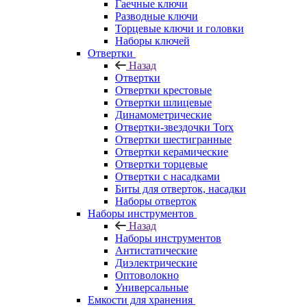
Гаечные ключи
Разводные ключи
Торцевые ключи и головки
Наборы ключей
Отвертки
Назад
Отвертки
Отвертки крестовые
Отвертки шлицевые
Динамометрические
Отвертки-звездочки Torx
Отвертки шестигранные
Отвертки керамические
Отвертки торцевые
Отвертки с насадками
Биты для отверток, насадки
Наборы отверток
Наборы инструментов
Назад
Наборы инструментов
Антистатические
Диэлектрические
Оптоволокно
Универсальные
Емкости для хранения