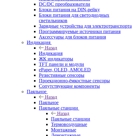
DC/DC преобразователи
Блоки питания на DIN-рейку
Блоки питания для светодиодных
светильников
Зарядные устройства для электротранспорта
Программируемые источники питания
Аксессуары для блоков питания
Индикация
Назад
Индикация
ЖК индикаторы
TFT панели и модули
ePaper, OLED, AMOLED
Резистивные сенсоры
Проекционно-ёмкостные сенсоры
Сопутствующие компоненты
Паяльное
Назад
Паяльное
Паяльные станции
Назад
Паяльные станции
Термовоздушные
Монтажные
Демонтажные