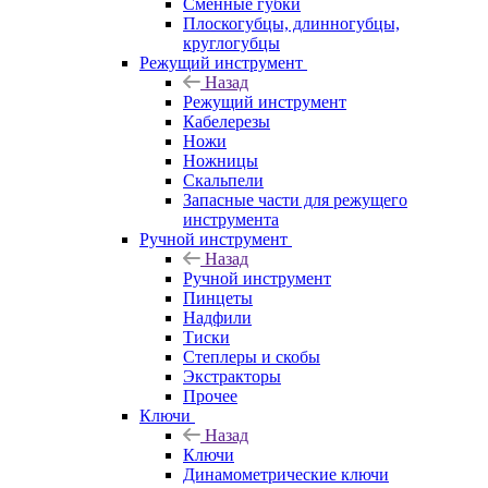
Сменные губки
Плоскогубцы, длинногубцы,
круглогубцы
Режущий инструмент
Назад
Режущий инструмент
Кабелерезы
Ножи
Ножницы
Скальпели
Запасные части для режущего
инструмента
Ручной инструмент
Назад
Ручной инструмент
Пинцеты
Надфили
Тиски
Степлеры и скобы
Экстракторы
Прочее
Ключи
Назад
Ключи
Динамометрические ключи