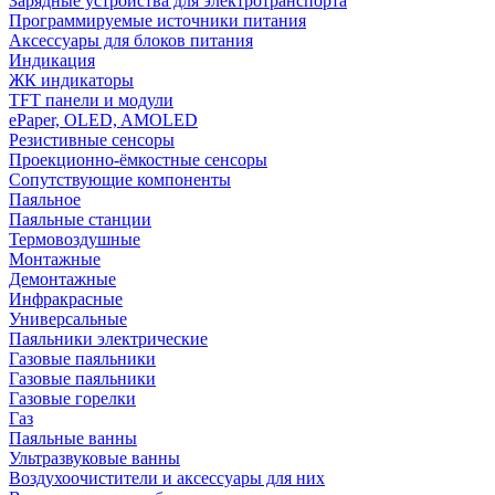
Зарядные устройства для электротранспорта
Программируемые источники питания
Аксессуары для блоков питания
Индикация
ЖК индикаторы
TFT панели и модули
ePaper, OLED, AMOLED
Резистивные сенсоры
Проекционно-ёмкостные сенсоры
Сопутствующие компоненты
Паяльное
Паяльные станции
Термовоздушные
Монтажные
Демонтажные
Инфракрасные
Универсальные
Паяльники электрические
Газовые паяльники
Газовые паяльники
Газовые горелки
Газ
Паяльные ванны
Ультразвуковые ванны
Воздухоочистители и аксессуары для них