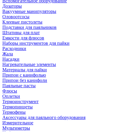
Вспомогательное оборудование
Дозаторы
Вакуумные манипуляторы
Оловоотсосы
Клеевые пистолеты
Подставки для паяльников
Штативы для плат
Емкости для флюсов
Наборы инструментов для пайки
Расходники
Жала
Насадки
Нагревательные элементы
Материалы для пайки
Припои с канифолью
Припои без канифоли
Паяльные пасты
Флюсы
Оплетки
Термоинструмент
Термопинцеты
Термофены
Аксессуары для паяльного оборудования
Измерительное
Мультиметры