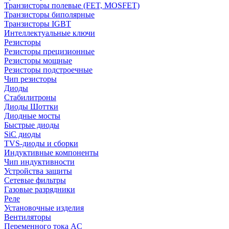
Транзисторы полевые (FET, MOSFET)
Транзисторы биполярные
Транзисторы IGBT
Интеллектуальные ключи
Резисторы
Резисторы прецизионные
Резисторы мощные
Резисторы подстроечные
Чип резисторы
Диоды
Стабилитроны
Диоды Шоттки
Диодные мосты
Быстрые диоды
SiC диоды
TVS-диоды и сборки
Индуктивные компоненты
Чип индуктивности
Устройства защиты
Сетевые фильтры
Газовые разрядники
Реле
Установочные изделия
Вентиляторы
Переменного тока AC