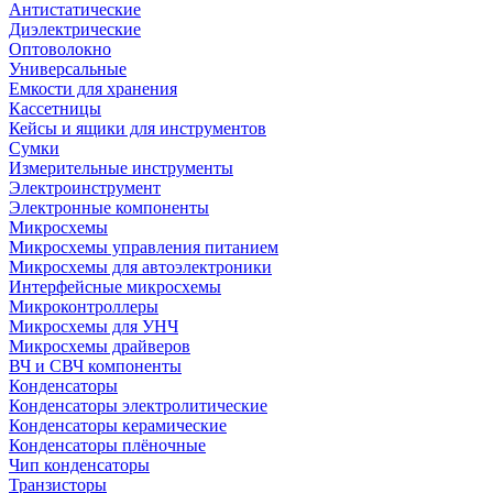
Антистатические
Диэлектрические
Оптоволокно
Универсальные
Емкости для хранения
Кассетницы
Кейсы и ящики для инструментов
Сумки
Измерительные инструменты
Электроинструмент
Электронные компоненты
Микросхемы
Микросхемы управления питанием
Микросхемы для автоэлектроники
Интерфейсные микросхемы
Микроконтроллеры
Микросхемы для УНЧ
Микросхемы драйверов
ВЧ и СВЧ компоненты
Конденсаторы
Конденсаторы электролитические
Конденсаторы керамические
Конденсаторы плёночные
Чип конденсаторы
Транзисторы