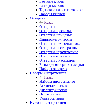
Гаечные ключи
Разводные ключи
Торцевые ключи и головки
Наборы ключей
Отвертки
Назад
Отвертки
Отвертки крестовые
Отвертки шлицевые
Динамометрические
Отвертки-звездочки Torx
Отвертки шестигранные
Отвертки керамические
Отвертки торцевые
Отвертки с насадками
Биты для отверток, насадки
Наборы отверток
Наборы инструментов
Назад
Наборы инструментов
Антистатические
Диэлектрические
Оптоволокно
Универсальные
Емкости для хранения