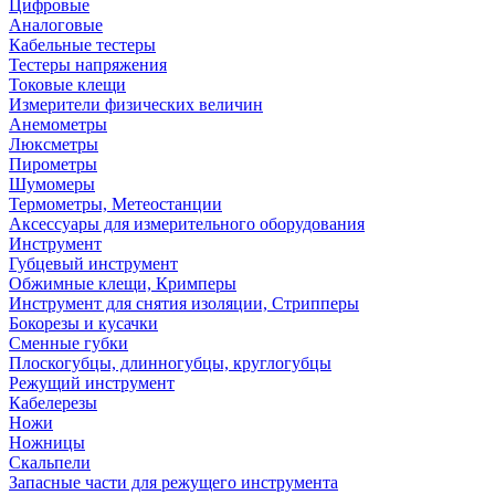
Цифровые
Аналоговые
Кабельные тестеры
Тестеры напряжения
Токовые клещи
Измерители физических величин
Анемометры
Люксметры
Пирометры
Шумомеры
Термометры, Метеостанции
Аксессуары для измерительного оборудования
Инструмент
Губцевый инструмент
Обжимные клещи, Кримперы
Инструмент для снятия изоляции, Стрипперы
Бокорезы и кусачки
Сменные губки
Плоскогубцы, длинногубцы, круглогубцы
Режущий инструмент
Кабелерезы
Ножи
Ножницы
Скальпели
Запасные части для режущего инструмента