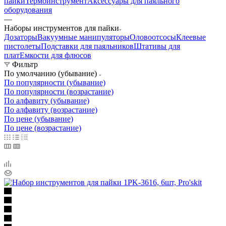
пайки
Термоинструмент
Аксессуары для паяльного
оборудования
—
Наборы инструментов для пайки
Дозаторы
Вакуумные манипуляторы
Оловоотсосы
Клеевые
пистолеты
Подставки для паяльников
Штативы для
плат
Емкости для флюсов
Фильтр
По умолчанию (убывание)
По популярности (убывание)
По популярности (возрастание)
По алфавиту (убывание)
По алфавиту (возрастание)
По цене (убывание)
По цене (возрастание)