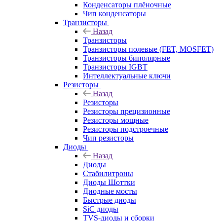
Конденсаторы плёночные
Чип конденсаторы
Транзисторы
Назад
Транзисторы
Транзисторы полевые (FET, MOSFET)
Транзисторы биполярные
Транзисторы IGBT
Интеллектуальные ключи
Резисторы
Назад
Резисторы
Резисторы прецизионные
Резисторы мощные
Резисторы подстроечные
Чип резисторы
Диоды
Назад
Диоды
Стабилитроны
Диоды Шоттки
Диодные мосты
Быстрые диоды
SiC диоды
TVS-диоды и сборки