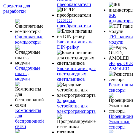
преобразователи
Средства для
разработки
ЖК
DC/DC
индикатор
преобразователи
Одноплатные
TFT панели
Блоки питания на
компьютеры
модули
DIN-рейку
ePaper, OL
Отладочные
Блоки питания для
AMOLED
платы,
светодиодных
модули
светильников
Резистивны
сенсоры
Зарядные
устройства для
Компоненты
электротранспорта
для
Проекцион
беспроводной
ёмкостные
связи
сенсоры