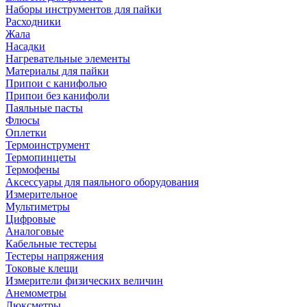
Наборы инструментов для пайки
Расходники
Жала
Насадки
Нагревательные элементы
Материалы для пайки
Припои с канифолью
Припои без канифоли
Паяльные пасты
Флюсы
Оплетки
Термоинструмент
Термопинцеты
Термофены
Аксессуары для паяльного оборудования
Измерительное
Мультиметры
Цифровые
Аналоговые
Кабельные тестеры
Тестеры напряжения
Токовые клещи
Измерители физических величин
Анемометры
Люксметры