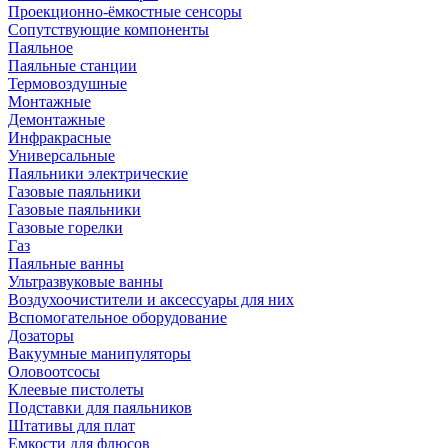
Проекционно-ёмкостные сенсоры
Сопутствующие компоненты
Паяльное
Паяльные станции
Термовоздушные
Монтажные
Демонтажные
Инфракрасные
Универсальные
Паяльники электрические
Газовые паяльники
Газовые паяльники
Газовые горелки
Газ
Паяльные ванны
Ультразвуковые ванны
Воздухоочистители и аксессуары для них
Вспомогательное оборудование
Дозаторы
Вакуумные манипуляторы
Оловоотсосы
Клеевые пистолеты
Подставки для паяльников
Штативы для плат
Емкости для флюсов