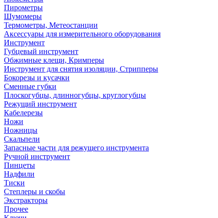
Пирометры
Шумомеры
Термометры, Метеостанции
Аксессуары для измерительного оборудования
Инструмент
Губцевый инструмент
Обжимные клещи, Кримперы
Инструмент для снятия изоляции, Стрипперы
Бокорезы и кусачки
Сменные губки
Плоскогубцы, длинногубцы, круглогубцы
Режущий инструмент
Кабелерезы
Ножи
Ножницы
Скальпели
Запасные части для режущего инструмента
Ручной инструмент
Пинцеты
Надфили
Тиски
Степлеры и скобы
Экстракторы
Прочее
Ключи