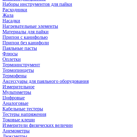
Наборы инструментов для пайки
Расходники
Жала
Насадки
Нагревательные элементы
Материалы для пайки
Припои с канифолью
Припои без канифоли
Паяльные пасты
Флюсы
Оплетки
Термоинструмент
Термопинцеты
Термофены
Аксессуары для паяльного оборудования
Измерительное
Мультиметры
Цифровые
Аналоговые
Кабельные тестеры
Тестеры напряжения
Токовые клещи
Измерители физических величин
Анемометры
Люксметры