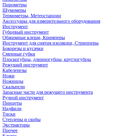
Пирометры
Шумомеры
Термометры, Метеостанции
Аксессуары для измерительного оборудования
Инструмент
Губцевый инструмент
Обжимные клещи, Кримперы
Инструмент для снятия изоляции, Стрипперы
Бокорезы и кусачки
Сменные губки
Плоскогубцы, длинногубцы, круглогубцы
Режущий инструмент
Кабелерезы
Ножи
Ножницы
Скальпели
Запасные части для режущего инструмента
Ручной инструмент
Пинцеты
Надфили
Тиски
Степлеры и скобы
Экстракторы
Прочее
Ключи