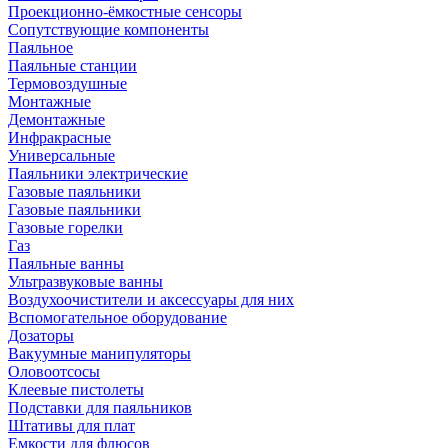
Проекционно-ёмкостные сенсоры
Сопутствующие компоненты
Паяльное
Паяльные станции
Термовоздушные
Монтажные
Демонтажные
Инфракрасные
Универсальные
Паяльники электрические
Газовые паяльники
Газовые паяльники
Газовые горелки
Газ
Паяльные ванны
Ультразвуковые ванны
Воздухоочистители и аксессуары для них
Вспомогательное оборудование
Дозаторы
Вакуумные манипуляторы
Оловоотсосы
Клеевые пистолеты
Подставки для паяльников
Штативы для плат
Емкости для флюсов