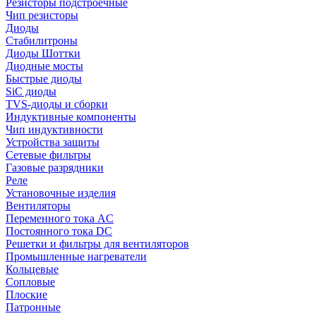
Резисторы подстроечные
Чип резисторы
Диоды
Стабилитроны
Диоды Шоттки
Диодные мосты
Быстрые диоды
SiC диоды
TVS-диоды и сборки
Индуктивные компоненты
Чип индуктивности
Устройства защиты
Сетевые фильтры
Газовые разрядники
Реле
Установочные изделия
Вентиляторы
Переменного тока AC
Постоянного тока DC
Решетки и фильтры для вентиляторов
Промышленные нагреватели
Кольцевые
Сопловые
Плоские
Патронные