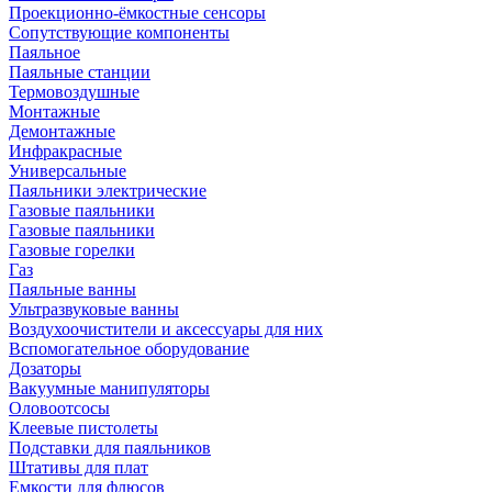
Проекционно-ёмкостные сенсоры
Сопутствующие компоненты
Паяльное
Паяльные станции
Термовоздушные
Монтажные
Демонтажные
Инфракрасные
Универсальные
Паяльники электрические
Газовые паяльники
Газовые паяльники
Газовые горелки
Газ
Паяльные ванны
Ультразвуковые ванны
Воздухоочистители и аксессуары для них
Вспомогательное оборудование
Дозаторы
Вакуумные манипуляторы
Оловоотсосы
Клеевые пистолеты
Подставки для паяльников
Штативы для плат
Емкости для флюсов