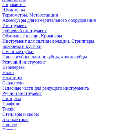
Пирометры
Шумомеры
Термометры, Метеостанции
Аксессуары для измерительного оборудования
Инструмент
Губцевый инструмент
Обжимные клещи, Кримперы
Инструмент для снятия изоляции, Стрипперы
Бокорезы и кусачки
Сменные губки
Плоскогубцы, длинногубцы, круглогубцы
Режущий инструмент
Кабелерезы
Ножи
Ножницы
Скальпели
Запасные части для режущего инструмента
Ручной инструмент
Пинцеты
Надфили
Тиски
Степлеры и скобы
Экстракторы
Прочее
Ключи