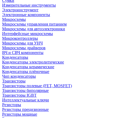
Сумки
Измерительные инструменты
Электроинструмент
Электронные компоненты
Микросхемы
Микросхемы управления питанием
Микросхемы для автоэлектроники
Интерфейсные микросхемы
Микроконтроллеры
Микросхемы для УНЧ
Микросхемы драйверов
ВЧ и СВЧ компоненты
Конденсаторы
Конденсаторы электролитические
Конденсаторы керамические
Конденсаторы плёночные
Чип конденсаторы
Транзисторы
Транзисторы полевые (FET, MOSFET)
Транзисторы биполярные
Транзисторы IGBT
Интеллектуальные ключи
Резисторы
Резисторы прецизионные
Резисторы мощные