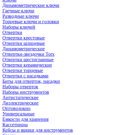
Динамометрические ключи
Гаечные ключи
Разводные ключи
Торцевые ключи и головки
Наборы ключей
Отвертки
Отвертки крестовые
Отвертки шлицевые
Динамометрические
Отвертки-звездочки Torx
Отвертки шестигранные
Отвертки керамические
Отвертки торцевые
Отвертки с насадками
Биты для отверток, насадки
Наборы отверток
Наборы инструментов
Антистатические
Диэлектрические
Оптоволокно
Универсальные
Емкости для хранения
Кассетницы
Кейсы и ящики для инструментов