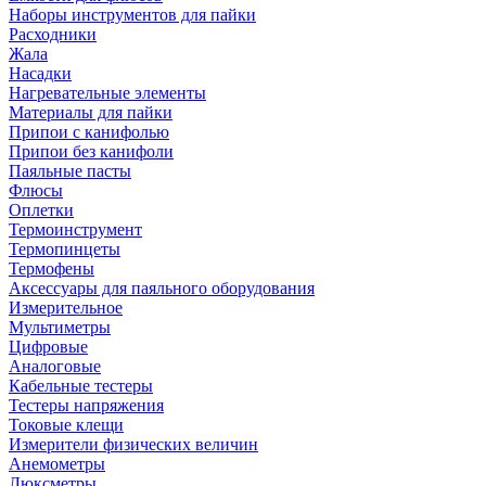
Наборы инструментов для пайки
Расходники
Жала
Насадки
Нагревательные элементы
Материалы для пайки
Припои с канифолью
Припои без канифоли
Паяльные пасты
Флюсы
Оплетки
Термоинструмент
Термопинцеты
Термофены
Аксессуары для паяльного оборудования
Измерительное
Мультиметры
Цифровые
Аналоговые
Кабельные тестеры
Тестеры напряжения
Токовые клещи
Измерители физических величин
Анемометры
Люксметры