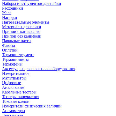
Наборы инструментов для пайки
Расходники
Жала
Насадки
Нагревательные элементы
Материалы для пайки
Припои с канифолью
Припои без канифоли
Паяльные пасты
Флюсы
Оплетки
Термоинструмент
Термопинцеты
Термофены
Аксессуары для паяльного оборудования
Измерительное
Мультиметры
Цифровые
Аналоговые
Кабельные тестеры
Тестеры напряжения
Токовые клещи
Измерители физических величин
Анемометры
Люксметры