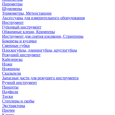
Пирометры
Шумомеры
Термометры, Метеостанции
Аксессуары для измерительного оборудования
Инструмент
Губцевый инструмент
Обжимные клещи, Кримперы
Инструмент для снятия изоляции, Стрипперы
Бокорезы и кусачки
Сменные губки
Плоскогубцы, длинногубцы, круглогубцы
Режущий инструмент
Кабелерезы
Ножи
Ножницы
Скальпели
Запасные части для режущего инструмента
Ручной инструмент
Пинцеты
Надфили
Тиски
Степлеры и скобы
Экстракторы
Прочее
Ключи