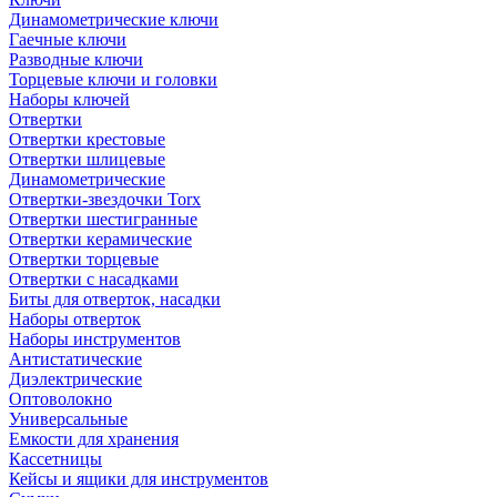
Динамометрические ключи
Гаечные ключи
Разводные ключи
Торцевые ключи и головки
Наборы ключей
Отвертки
Отвертки крестовые
Отвертки шлицевые
Динамометрические
Отвертки-звездочки Torx
Отвертки шестигранные
Отвертки керамические
Отвертки торцевые
Отвертки с насадками
Биты для отверток, насадки
Наборы отверток
Наборы инструментов
Антистатические
Диэлектрические
Оптоволокно
Универсальные
Емкости для хранения
Кассетницы
Кейсы и ящики для инструментов