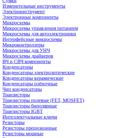
Сумки
Измерительные инструменты
Электроинструмент
Электронные компоненты
Микросхемы
Микросхемы управления питанием
Микросхемы для автоэлектроники
Интерфейсные микросхемы
Микроконтроллеры
Микросхемы для УНЧ
Микросхемы драйверов
ВЧ и СВЧ компоненты
Конденсаторы
Конденсаторы электролитические
Конденсаторы керамические
Конденсаторы плёночные
Чип конденсаторы
Транзисторы
Транзисторы полевые (FET, MOSFET)
Транзисторы биполярные
Транзисторы IGBT
Интеллектуальные ключи
Резисторы
Резисторы прецизионные
Резисторы мощные