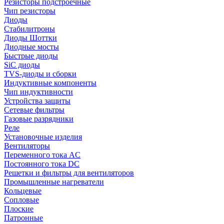
Резисторы подстроечные
Чип резисторы
Диоды
Стабилитроны
Диоды Шоттки
Диодные мосты
Быстрые диоды
SiC диоды
TVS-диоды и сборки
Индуктивные компоненты
Чип индуктивности
Устройства защиты
Сетевые фильтры
Газовые разрядники
Реле
Установочные изделия
Вентиляторы
Переменного тока AC
Постоянного тока DC
Решетки и фильтры для вентиляторов
Промышленные нагреватели
Кольцевые
Сопловые
Плоские
Патронные