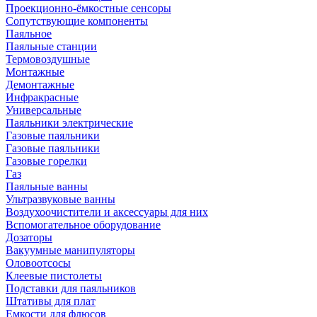
Проекционно-ёмкостные сенсоры
Сопутствующие компоненты
Паяльное
Паяльные станции
Термовоздушные
Монтажные
Демонтажные
Инфракрасные
Универсальные
Паяльники электрические
Газовые паяльники
Газовые паяльники
Газовые горелки
Газ
Паяльные ванны
Ультразвуковые ванны
Воздухоочистители и аксессуары для них
Вспомогательное оборудование
Дозаторы
Вакуумные манипуляторы
Оловоотсосы
Клеевые пистолеты
Подставки для паяльников
Штативы для плат
Емкости для флюсов