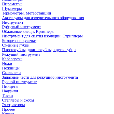
Пирометры
Шумомеры
Термометры, Метеостанции
Аксессуары для измерительного оборудования
Инструмент
Губцевый инструмент
Обжимные клещи, Кримперы
Инструмент для снятия изоляции, Стрипперы
Бокорезы и кусачки
Сменные губки
Плоскогубцы, длинногубцы, круглогубцы
Режущий инструмент
Кабелерезы
Ножи
Ножницы
Скальпели
Запасные части для режущего инструмента
Ручной инструмент
Пинцеты
Надфили
Тиски
Степлеры и скобы
Экстракторы
Прочее
Ключи