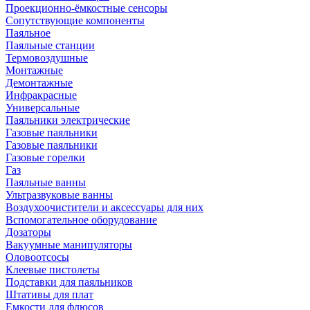
Проекционно-ёмкостные сенсоры
Сопутствующие компоненты
Паяльное
Паяльные станции
Термовоздушные
Монтажные
Демонтажные
Инфракрасные
Универсальные
Паяльники электрические
Газовые паяльники
Газовые паяльники
Газовые горелки
Газ
Паяльные ванны
Ультразвуковые ванны
Воздухоочистители и аксессуары для них
Вспомогательное оборудование
Дозаторы
Вакуумные манипуляторы
Оловоотсосы
Клеевые пистолеты
Подставки для паяльников
Штативы для плат
Емкости для флюсов