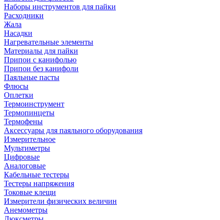
Наборы инструментов для пайки
Расходники
Жала
Насадки
Нагревательные элементы
Материалы для пайки
Припои с канифолью
Припои без канифоли
Паяльные пасты
Флюсы
Оплетки
Термоинструмент
Термопинцеты
Термофены
Аксессуары для паяльного оборудования
Измерительное
Мультиметры
Цифровые
Аналоговые
Кабельные тестеры
Тестеры напряжения
Токовые клещи
Измерители физических величин
Анемометры
Люксметры