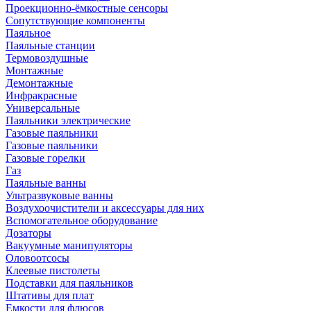
Проекционно-ёмкостные сенсоры
Сопутствующие компоненты
Паяльное
Паяльные станции
Термовоздушные
Монтажные
Демонтажные
Инфракрасные
Универсальные
Паяльники электрические
Газовые паяльники
Газовые паяльники
Газовые горелки
Газ
Паяльные ванны
Ультразвуковые ванны
Воздухоочистители и аксессуары для них
Вспомогательное оборудование
Дозаторы
Вакуумные манипуляторы
Оловоотсосы
Клеевые пистолеты
Подставки для паяльников
Штативы для плат
Емкости для флюсов