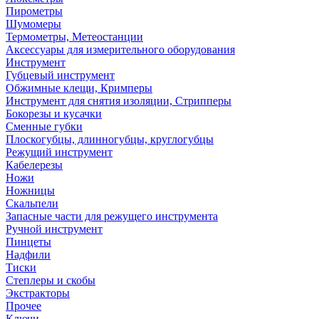
Пирометры
Шумомеры
Термометры, Метеостанции
Аксессуары для измерительного оборудования
Инструмент
Губцевый инструмент
Обжимные клещи, Кримперы
Инструмент для снятия изоляции, Стрипперы
Бокорезы и кусачки
Сменные губки
Плоскогубцы, длинногубцы, круглогубцы
Режущий инструмент
Кабелерезы
Ножи
Ножницы
Скальпели
Запасные части для режущего инструмента
Ручной инструмент
Пинцеты
Надфили
Тиски
Степлеры и скобы
Экстракторы
Прочее
Ключи