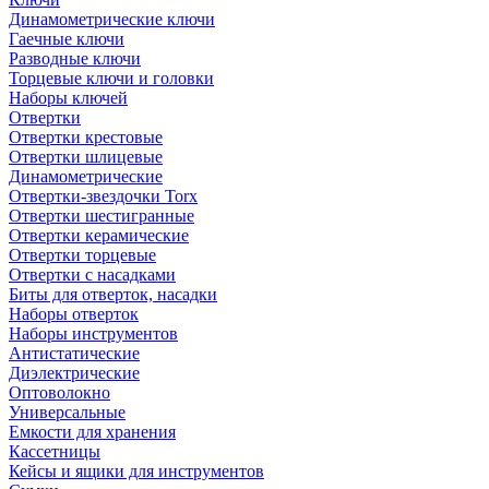
Динамометрические ключи
Гаечные ключи
Разводные ключи
Торцевые ключи и головки
Наборы ключей
Отвертки
Отвертки крестовые
Отвертки шлицевые
Динамометрические
Отвертки-звездочки Torx
Отвертки шестигранные
Отвертки керамические
Отвертки торцевые
Отвертки с насадками
Биты для отверток, насадки
Наборы отверток
Наборы инструментов
Антистатические
Диэлектрические
Оптоволокно
Универсальные
Емкости для хранения
Кассетницы
Кейсы и ящики для инструментов