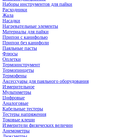
Наборы инструментов для пайки
Расходники
Жала
Насадки
Нагревательные элементы
Материалы для пайки
Припои с канифолью
Припои без канифоли
Паяльные пасты
Флюсы
Оплетки
Термоинструмент
Термопинцеты
Термофены
Аксессуары для паяльного оборудования
Измерительное
Мультиметры
Цифровые
Аналоговые
Кабельные тестеры
Тестеры напряжения
Токовые клещи
Измерители физических величин
Анемометры
Люксметры