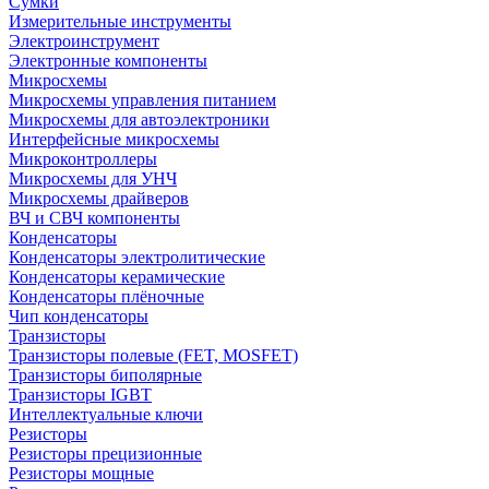
Сумки
Измерительные инструменты
Электроинструмент
Электронные компоненты
Микросхемы
Микросхемы управления питанием
Микросхемы для автоэлектроники
Интерфейсные микросхемы
Микроконтроллеры
Микросхемы для УНЧ
Микросхемы драйверов
ВЧ и СВЧ компоненты
Конденсаторы
Конденсаторы электролитические
Конденсаторы керамические
Конденсаторы плёночные
Чип конденсаторы
Транзисторы
Транзисторы полевые (FET, MOSFET)
Транзисторы биполярные
Транзисторы IGBT
Интеллектуальные ключи
Резисторы
Резисторы прецизионные
Резисторы мощные