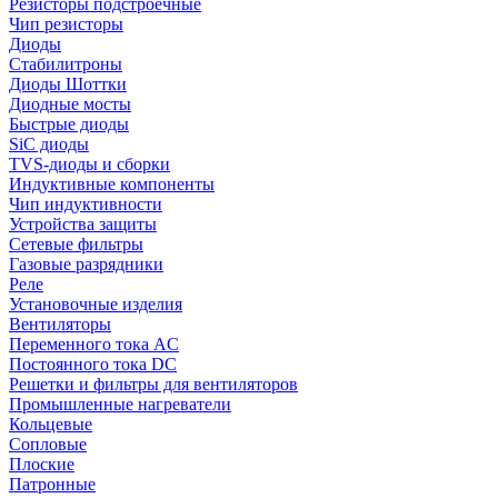
Резисторы подстроечные
Чип резисторы
Диоды
Стабилитроны
Диоды Шоттки
Диодные мосты
Быстрые диоды
SiC диоды
TVS-диоды и сборки
Индуктивные компоненты
Чип индуктивности
Устройства защиты
Сетевые фильтры
Газовые разрядники
Реле
Установочные изделия
Вентиляторы
Переменного тока AC
Постоянного тока DC
Решетки и фильтры для вентиляторов
Промышленные нагреватели
Кольцевые
Сопловые
Плоские
Патронные