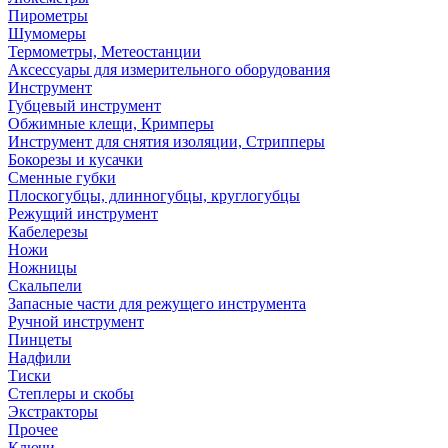
Пирометры
Шумомеры
Термометры, Метеостанции
Аксессуары для измерительного оборудования
Инструмент
Губцевый инструмент
Обжимные клещи, Кримперы
Инструмент для снятия изоляции, Стрипперы
Бокорезы и кусачки
Сменные губки
Плоскогубцы, длинногубцы, круглогубцы
Режущий инструмент
Кабелерезы
Ножи
Ножницы
Скальпели
Запасные части для режущего инструмента
Ручной инструмент
Пинцеты
Надфили
Тиски
Степлеры и скобы
Экстракторы
Прочее
Ключи