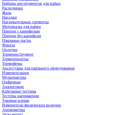
Наборы инструментов для пайки
Расходники
Жала
Насадки
Нагревательные элементы
Материалы для пайки
Припои с канифолью
Припои без канифоли
Паяльные пасты
Флюсы
Оплетки
Термоинструмент
Термопинцеты
Термофены
Аксессуары для паяльного оборудования
Измерительное
Мультиметры
Цифровые
Аналоговые
Кабельные тестеры
Тестеры напряжения
Токовые клещи
Измерители физических величин
Анемометры
Люксметры