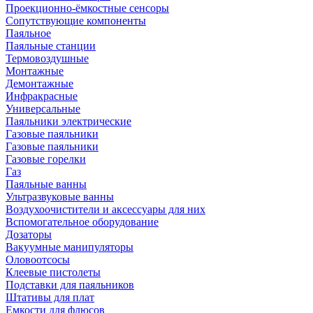
Проекционно-ёмкостные сенсоры
Сопутствующие компоненты
Паяльное
Паяльные станции
Термовоздушные
Монтажные
Демонтажные
Инфракрасные
Универсальные
Паяльники электрические
Газовые паяльники
Газовые паяльники
Газовые горелки
Газ
Паяльные ванны
Ультразвуковые ванны
Воздухоочистители и аксессуары для них
Вспомогательное оборудование
Дозаторы
Вакуумные манипуляторы
Оловоотсосы
Клеевые пистолеты
Подставки для паяльников
Штативы для плат
Емкости для флюсов