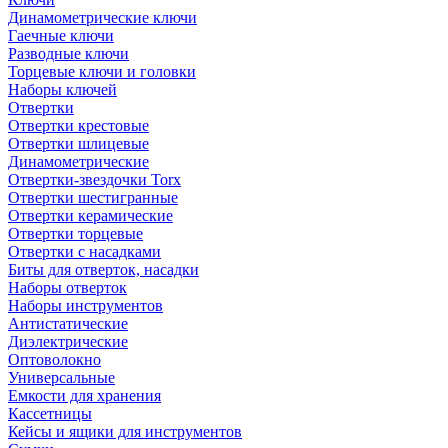
Динамометрические ключи
Гаечные ключи
Разводные ключи
Торцевые ключи и головки
Наборы ключей
Отвертки
Отвертки крестовые
Отвертки шлицевые
Динамометрические
Отвертки-звездочки Torx
Отвертки шестигранные
Отвертки керамические
Отвертки торцевые
Отвертки с насадками
Биты для отверток, насадки
Наборы отверток
Наборы инструментов
Антистатические
Диэлектрические
Оптоволокно
Универсальные
Емкости для хранения
Кассетницы
Кейсы и ящики для инструментов