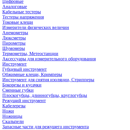
Цифровые
Аналоговые
Кабельные тестеры
Тестеры напряжения
Токовые клещи
Измерители физических величин
Анемометры
Люксметры
Пирометры
Шумомеры
Термометры, Метеостанции
Аксессуары для измерительного оборудования
Инструмент
Губцевый инструмент
Обжимные клещи, Кримперы
Инструмент для снятия изоляции, Стрипперы
Бокорезы и кусачки
Сменные губки
Плоскогубцы, длинногубцы, круглогубцы
Режущий инструмент
Кабелерезы
Ножи
Ножницы
Скальпели
Запасные части для режущего инструмента