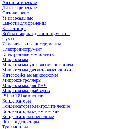
Антистатические
Диэлектрические
Оптоволокно
Универсальные
Емкости для хранения
Кассетницы
Кейсы и ящики для инструментов
Сумки
Измерительные инструменты
Электроинструмент
Электронные компоненты
Микросхемы
Микросхемы управления питанием
Микросхемы для автоэлектроники
Интерфейсные микросхемы
Микроконтроллеры
Микросхемы для УНЧ
Микросхемы драйверов
ВЧ и СВЧ компоненты
Конденсаторы
Конденсаторы электролитические
Конденсаторы керамические
Конденсаторы плёночные
Чип конденсаторы
Транзисторы