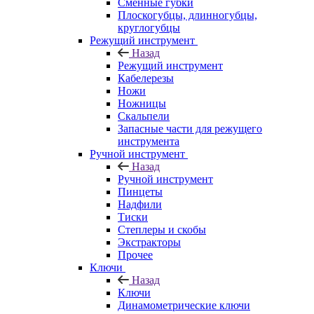
Сменные губки
Плоскогубцы, длинногубцы,
круглогубцы
Режущий инструмент
Назад
Режущий инструмент
Кабелерезы
Ножи
Ножницы
Скальпели
Запасные части для режущего
инструмента
Ручной инструмент
Назад
Ручной инструмент
Пинцеты
Надфили
Тиски
Степлеры и скобы
Экстракторы
Прочее
Ключи
Назад
Ключи
Динамометрические ключи