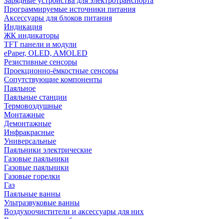
Зарядные устройства для электротранспорта
Программируемые источники питания
Аксессуары для блоков питания
Индикация
ЖК индикаторы
TFT панели и модули
ePaper, OLED, AMOLED
Резистивные сенсоры
Проекционно-ёмкостные сенсоры
Сопутствующие компоненты
Паяльное
Паяльные станции
Термовоздушные
Монтажные
Демонтажные
Инфракрасные
Универсальные
Паяльники электрические
Газовые паяльники
Газовые паяльники
Газовые горелки
Газ
Паяльные ванны
Ультразвуковые ванны
Воздухоочистители и аксессуары для них