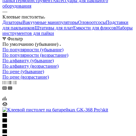
пайки
Термоинструмент
Аксессуары для паяльного
оборудования
—
Клеевые пистолеты
Дозаторы
Вакуумные манипуляторы
Оловоотсосы
Подставки
для паяльников
Штативы для плат
Емкости для флюсов
Наборы
инструментов для пайки
Фильтр
По умолчанию (убывание)
По популярности (убывание)
По популярности (возрастание)
По алфавиту (убывание)
По алфавиту (возрастание)
По цене (убывание)
По цене (возрастание)