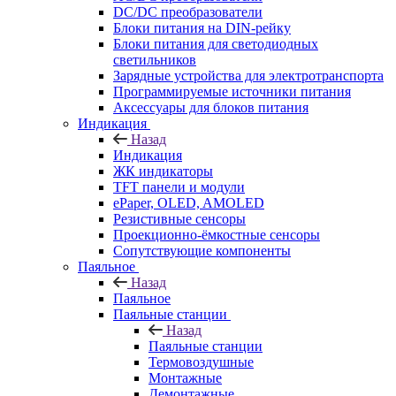
DC/DC преобразователи
Блоки питания на DIN-рейку
Блоки питания для светодиодных
светильников
Зарядные устройства для электротранспорта
Программируемые источники питания
Аксессуары для блоков питания
Индикация
Назад
Индикация
ЖК индикаторы
TFT панели и модули
ePaper, OLED, AMOLED
Резистивные сенсоры
Проекционно-ёмкостные сенсоры
Сопутствующие компоненты
Паяльное
Назад
Паяльное
Паяльные станции
Назад
Паяльные станции
Термовоздушные
Монтажные
Демонтажные