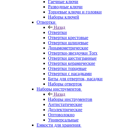
Гаечные ключи
Разводные ключи
Торцевые ключи и головки
Наборы ключей
Отвертки
Назад
Отвертки
Отвертки крестовые
Отвертки шлицевые
Динамометрические
Отвертки-звездочки Torx
Отвертки шестигранные
Отвертки керамические
Отвертки торцевые
Отвертки с насадками
Биты для отверток, насадки
Наборы отверток
Наборы инструментов
Назад
Наборы инструментов
Антистатические
Диэлектрические
Оптоволокно
Универсальные
Емкости для хранения