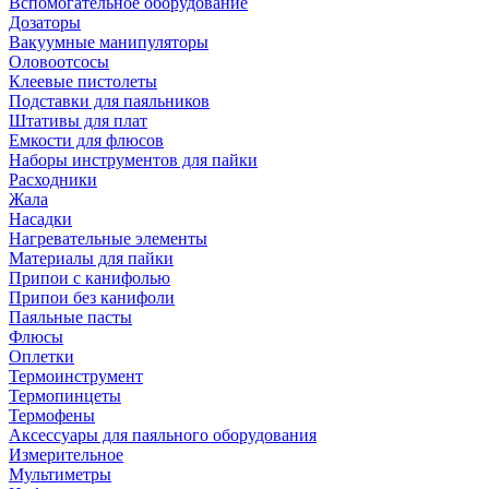
Вспомогательное оборудование
Дозаторы
Вакуумные манипуляторы
Оловоотсосы
Клеевые пистолеты
Подставки для паяльников
Штативы для плат
Емкости для флюсов
Наборы инструментов для пайки
Расходники
Жала
Насадки
Нагревательные элементы
Материалы для пайки
Припои с канифолью
Припои без канифоли
Паяльные пасты
Флюсы
Оплетки
Термоинструмент
Термопинцеты
Термофены
Аксессуары для паяльного оборудования
Измерительное
Мультиметры