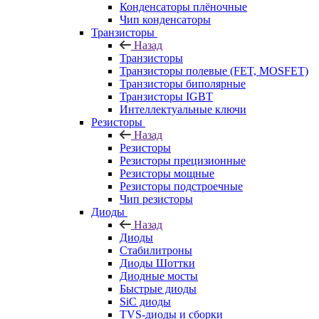
Конденсаторы плёночные
Чип конденсаторы
Транзисторы
Назад
Транзисторы
Транзисторы полевые (FET, MOSFET)
Транзисторы биполярные
Транзисторы IGBT
Интеллектуальные ключи
Резисторы
Назад
Резисторы
Резисторы прецизионные
Резисторы мощные
Резисторы подстроечные
Чип резисторы
Диоды
Назад
Диоды
Стабилитроны
Диоды Шоттки
Диодные мосты
Быстрые диоды
SiC диоды
TVS-диоды и сборки