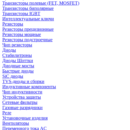
Транзисторы полевые (FET, MOSFET)
Транзисторы биполярные
Транзисторы IGBT
Интеллектуальные ключи
Резисторы
Резисторы прецизионные
Резисторы мощные
Резисторы подстроечные
Чип резисторы
Диоды
Стабилитроны
Диоды Шоттки
Диодные мосты
Быстрые диоды
SiC диоды
TVS-диоды и сборки
Индуктивные компоненты
Чип индуктивности
Устройства защиты
Сетевые фильтры
Газовые разрядники
Реле
Установочные изделия
Вентиляторы
Переменного тока AC