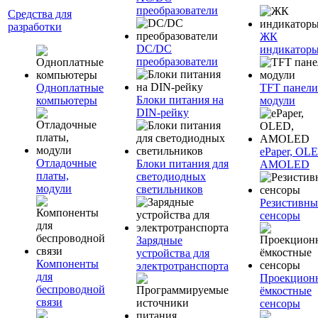
преобразователи
Средства для
разработки
ЖК
DC/DC
индикатор
преобразователи
Одноплатные
TFT панели
Блоки питания на
компьютеры
модули
DIN-рейку
ePaper, OL
Отладочные
Блоки питания для
AMOLED
платы,
светодиодных
модули
светильников
Резистивны
сенсоры
Зарядные
устройства для
Компоненты
электротранспорта
для
Проекцион
беспроводной
ёмкостные
связи
сенсоры