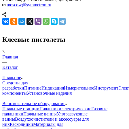
moscow@symmetron.ru
Клеевые пистолеты
3
Главная
—
Каталог
—
Паяльное
Средства для
разработки
Питание
Индикация
Измерительное
Инструмент
Элек
компоненты
Установочные изделия
—
Вспомогательное оборудование
Паяльные станции
Паяльники электрические
Газовые
паяльники
Паяльные ванны
Ультразвуковые
ванны
Воздухоочистители и аксессуары для
них
Расходники
Материалы для