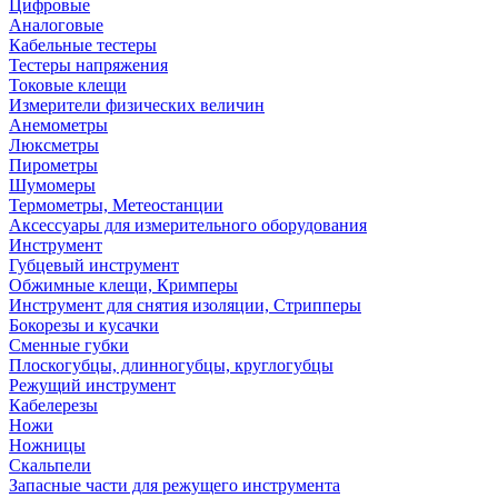
Цифровые
Аналоговые
Кабельные тестеры
Тестеры напряжения
Токовые клещи
Измерители физических величин
Анемометры
Люксметры
Пирометры
Шумомеры
Термометры, Метеостанции
Аксессуары для измерительного оборудования
Инструмент
Губцевый инструмент
Обжимные клещи, Кримперы
Инструмент для снятия изоляции, Стрипперы
Бокорезы и кусачки
Сменные губки
Плоскогубцы, длинногубцы, круглогубцы
Режущий инструмент
Кабелерезы
Ножи
Ножницы
Скальпели
Запасные части для режущего инструмента