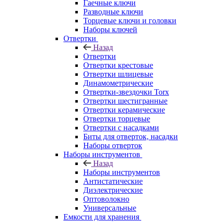
Гаечные ключи
Разводные ключи
Торцевые ключи и головки
Наборы ключей
Отвертки
Назад
Отвертки
Отвертки крестовые
Отвертки шлицевые
Динамометрические
Отвертки-звездочки Torx
Отвертки шестигранные
Отвертки керамические
Отвертки торцевые
Отвертки с насадками
Биты для отверток, насадки
Наборы отверток
Наборы инструментов
Назад
Наборы инструментов
Антистатические
Диэлектрические
Оптоволокно
Универсальные
Емкости для хранения