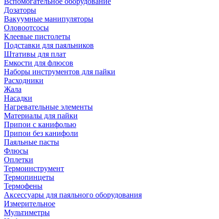
Вспомогательное оборудование
Дозаторы
Вакуумные манипуляторы
Оловоотсосы
Клеевые пистолеты
Подставки для паяльников
Штативы для плат
Емкости для флюсов
Наборы инструментов для пайки
Расходники
Жала
Насадки
Нагревательные элементы
Материалы для пайки
Припои с канифолью
Припои без канифоли
Паяльные пасты
Флюсы
Оплетки
Термоинструмент
Термопинцеты
Термофены
Аксессуары для паяльного оборудования
Измерительное
Мультиметры