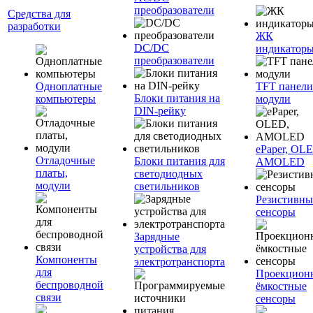
преобразователи
Средства для
разработки
ЖК
DC/DC
индикатор
преобразователи
Одноплатные
TFT панели
Блоки питания на
компьютеры
модули
DIN-рейку
ePaper, OL
Отладочные
Блоки питания для
AMOLED
платы,
светодиодных
модули
светильников
Резистивны
сенсоры
Зарядные
устройства для
Компоненты
электротранспорта
для
Проекцион
беспроводной
ёмкостные
связи
сенсоры