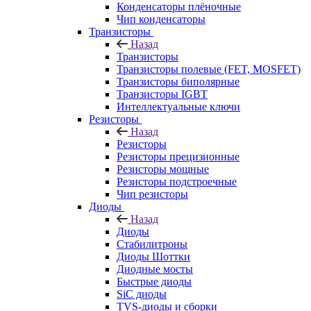
Конденсаторы плёночные
Чип конденсаторы
Транзисторы
Назад
Транзисторы
Транзисторы полевые (FET, MOSFET)
Транзисторы биполярные
Транзисторы IGBT
Интеллектуальные ключи
Резисторы
Назад
Резисторы
Резисторы прецизионные
Резисторы мощные
Резисторы подстроечные
Чип резисторы
Диоды
Назад
Диоды
Стабилитроны
Диоды Шоттки
Диодные мосты
Быстрые диоды
SiC диоды
TVS-диоды и сборки