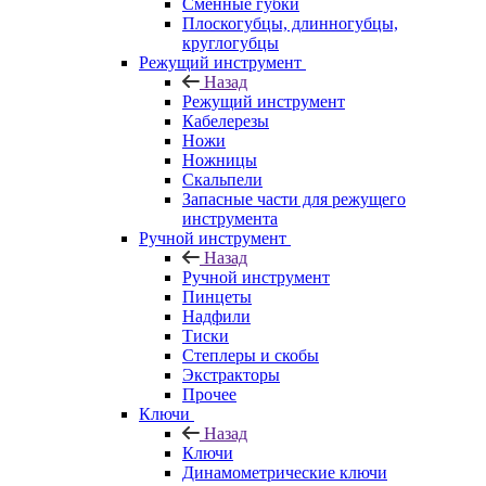
Сменные губки
Плоскогубцы, длинногубцы,
круглогубцы
Режущий инструмент
Назад
Режущий инструмент
Кабелерезы
Ножи
Ножницы
Скальпели
Запасные части для режущего
инструмента
Ручной инструмент
Назад
Ручной инструмент
Пинцеты
Надфили
Тиски
Степлеры и скобы
Экстракторы
Прочее
Ключи
Назад
Ключи
Динамометрические ключи