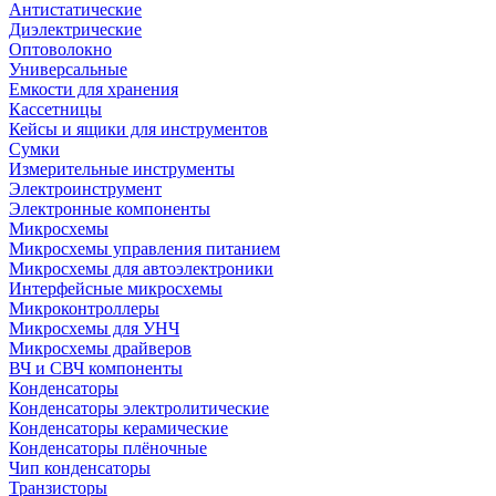
Антистатические
Диэлектрические
Оптоволокно
Универсальные
Емкости для хранения
Кассетницы
Кейсы и ящики для инструментов
Сумки
Измерительные инструменты
Электроинструмент
Электронные компоненты
Микросхемы
Микросхемы управления питанием
Микросхемы для автоэлектроники
Интерфейсные микросхемы
Микроконтроллеры
Микросхемы для УНЧ
Микросхемы драйверов
ВЧ и СВЧ компоненты
Конденсаторы
Конденсаторы электролитические
Конденсаторы керамические
Конденсаторы плёночные
Чип конденсаторы
Транзисторы