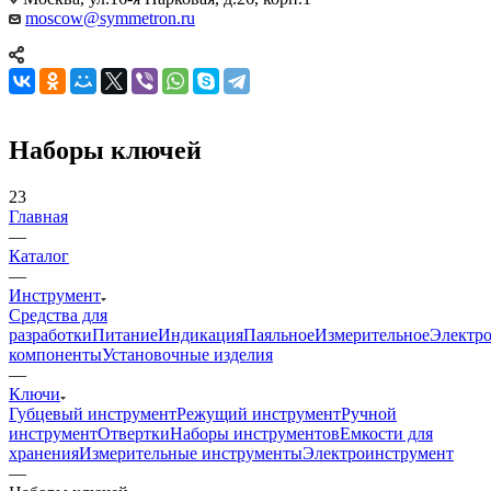
moscow@symmetron.ru
Наборы ключей
23
Главная
—
Каталог
—
Инструмент
Средства для
разработки
Питание
Индикация
Паяльное
Измерительное
Электр
компоненты
Установочные изделия
—
Ключи
Губцевый инструмент
Режущий инструмент
Ручной
инструмент
Отвертки
Наборы инструментов
Емкости для
хранения
Измерительные инструменты
Электроинструмент
—