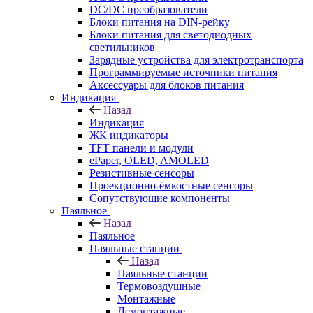
DC/DC преобразователи
Блоки питания на DIN-рейку
Блоки питания для светодиодных
светильников
Зарядные устройства для электротранспорта
Программируемые источники питания
Аксессуары для блоков питания
Индикация
Назад
Индикация
ЖК индикаторы
TFT панели и модули
ePaper, OLED, AMOLED
Резистивные сенсоры
Проекционно-ёмкостные сенсоры
Сопутствующие компоненты
Паяльное
Назад
Паяльное
Паяльные станции
Назад
Паяльные станции
Термовоздушные
Монтажные
Демонтажные