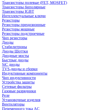
Транзисторы полевые (FET, MOSFET)
Транзисторы биполярные
Транзисторы IGBT
Интеллектуальные ключи
Резисторы
Резисторы прецизионные
Резисторы мощные
Резисторы подстроечные
Чип резисторы
Диоды
Стабилитроны
Диоды Шоттки
Диодные мосты
Быстрые диоды
SiC диоды
TVS-диоды и сборки
Индуктивные компоненты
Чип индуктивности
Устройства защиты
Сетевые фильтры
Газовые разрядники
Реле
Установочные изделия
Вентиляторы
Переменного тока AC