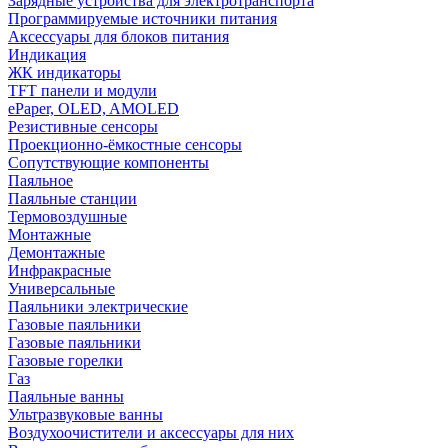
Зарядные устройства для электротранспорта
Программируемые источники питания
Аксессуары для блоков питания
Индикация
ЖК индикаторы
TFT панели и модули
ePaper, OLED, AMOLED
Резистивные сенсоры
Проекционно-ёмкостные сенсоры
Сопутствующие компоненты
Паяльное
Паяльные станции
Термовоздушные
Монтажные
Демонтажные
Инфракрасные
Универсальные
Паяльники электрические
Газовые паяльники
Газовые паяльники
Газовые горелки
Газ
Паяльные ванны
Ультразвуковые ванны
Воздухоочистители и аксессуары для них