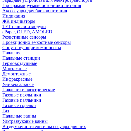
Зарядные устройства для электротранспорта
Программируемые источники питания
Аксессуары для блоков питания
Индикация
ЖК индикаторы
TFT панели и модули
ePaper, OLED, AMOLED
Резистивные сенсоры
Проекционно-ёмкостные сенсоры
Сопутствующие компоненты
Паяльное
Паяльные станции
Термовоздушные
Монтажные
Демонтажные
Инфракрасные
Универсальные
Паяльники электрические
Газовые паяльники
Газовые паяльники
Газовые горелки
Газ
Паяльные ванны
Ультразвуковые ванны
Воздухоочистители и аксессуары для них