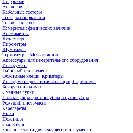
Цифровые
Аналоговые
Кабельные тестеры
Тестеры напряжения
Токовые клещи
Измерители физических величин
Анемометры
Люксметры
Пирометры
Шумомеры
Термометры, Метеостанции
Аксессуары для измерительного оборудования
Инструмент
Губцевый инструмент
Обжимные клещи, Кримперы
Инструмент для снятия изоляции, Стрипперы
Бокорезы и кусачки
Сменные губки
Плоскогубцы, длинногубцы, круглогубцы
Режущий инструмент
Кабелерезы
Ножи
Ножницы
Скальпели
Запасные части для режущего инструмента