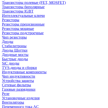
Транзисторы полевые (FET, MOSFET)
Транзисторы биполярные
Транзисторы IGBT
Интеллектуальные ключи
Резисторы
Резисторы прецизионные
Резисторы мощные
Резисторы подстроечные
Чип резисторы
Диоды
Стабилитроны
Диоды Шоттки
Диодные мосты
Быстрые диоды
SiC диоды
TVS-диоды и сборки
Индуктивные компоненты
Чип индуктивности
Устройства защиты
Сетевые фильтры
Газовые разрядники
Реле
Установочные изделия
Вентиляторы
Переменного тока AC