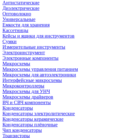
Антистатические
Диэлектрические
Оптоволокно
Универсальные
Емкости для хранения
Кассетницы
Кейсы и ящики для инструментов
Сумки
Измерительные инструменты
Электроинструмент
Электронные компоненты
Микросхемы
Микросхемы управления питанием
Микросхемы для автоэлектроники
Интерфейсные микросхемы
Микроконтроллеры
Микросхемы для УНЧ
Микросхемы драйверов
ВЧ и СВЧ компоненты
Конденсаторы
Конденсаторы электролитические
Конденсаторы керамические
Конденсаторы плёночные
Чип конденсаторы
Транзисторы