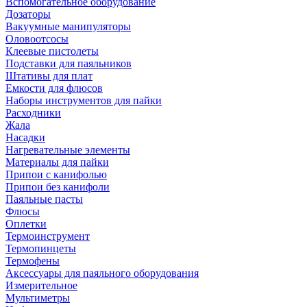
Вспомогательное оборудование
Дозаторы
Вакуумные манипуляторы
Оловоотсосы
Клеевые пистолеты
Подставки для паяльников
Штативы для плат
Емкости для флюсов
Наборы инструментов для пайки
Расходники
Жала
Насадки
Нагревательные элементы
Материалы для пайки
Припои с канифолью
Припои без канифоли
Паяльные пасты
Флюсы
Оплетки
Термоинструмент
Термопинцеты
Термофены
Аксессуары для паяльного оборудования
Измерительное
Мультиметры