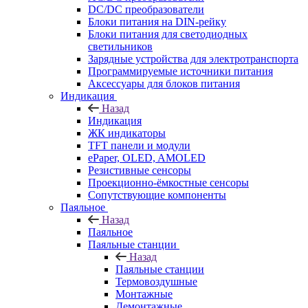
DC/DC преобразователи
Блоки питания на DIN-рейку
Блоки питания для светодиодных
светильников
Зарядные устройства для электротранспорта
Программируемые источники питания
Аксессуары для блоков питания
Индикация
Назад
Индикация
ЖК индикаторы
TFT панели и модули
ePaper, OLED, AMOLED
Резистивные сенсоры
Проекционно-ёмкостные сенсоры
Сопутствующие компоненты
Паяльное
Назад
Паяльное
Паяльные станции
Назад
Паяльные станции
Термовоздушные
Монтажные
Демонтажные