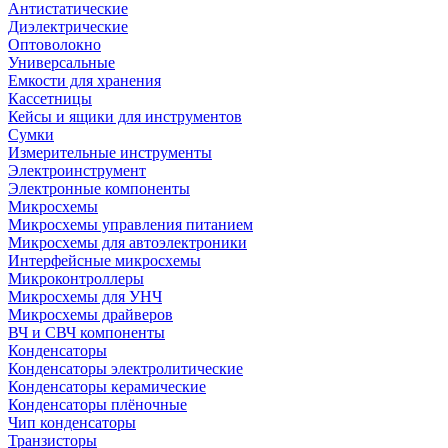
Антистатические
Диэлектрические
Оптоволокно
Универсальные
Емкости для хранения
Кассетницы
Кейсы и ящики для инструментов
Сумки
Измерительные инструменты
Электроинструмент
Электронные компоненты
Микросхемы
Микросхемы управления питанием
Микросхемы для автоэлектроники
Интерфейсные микросхемы
Микроконтроллеры
Микросхемы для УНЧ
Микросхемы драйверов
ВЧ и СВЧ компоненты
Конденсаторы
Конденсаторы электролитические
Конденсаторы керамические
Конденсаторы плёночные
Чип конденсаторы
Транзисторы