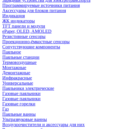
Зарядные устройства для электротранспорта
Программируемые источники питания
Аксессуары для блоков питания
Индикация
ЖК индикаторы
TFT панели и модули
ePaper, OLED, AMOLED
Резистивные сенсоры
Проекционно-ёмкостные сенсоры
Сопутствующие компоненты
Паяльное
Паяльные станции
Термовоздушные
Монтажные
Демонтажные
Инфракрасные
Универсальные
Паяльники электрические
Газовые паяльники
Газовые паяльники
Газовые горелки
Газ
Паяльные ванны
Ультразвуковые ванны
Воздухоочистители и аксессуары для них