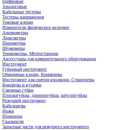
Цифровые
Аналоговые
Кабельные тестеры
Тестеры напряжения
Токовые клещи
Измерители физических величин
Анемометры
Люксметры
Пирометры
Шумомеры
Термометры, Метеостанции
Аксессуары для измерительного оборудования
Инструмент
Губцевый инструмент
Обжимные клещи, Кримперы
Инструмент для снятия изоляции, Стрипперы
Бокорезы и кусачки
Сменные губки
Плоскогубцы, длинногубцы, круглогубцы
Режущий инструмент
Кабелерезы
Ножи
Ножницы
Скальпели
Запасные части для режущего инструмента