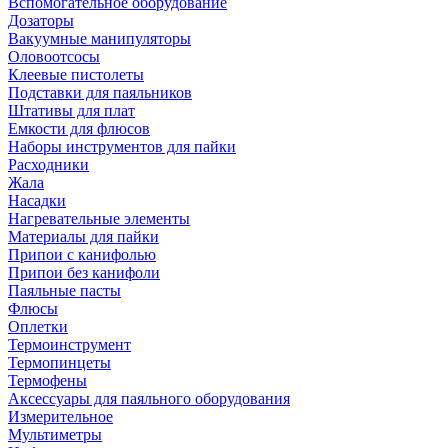
Вспомогательное оборудование
Дозаторы
Вакуумные манипуляторы
Оловоотсосы
Клеевые пистолеты
Подставки для паяльников
Штативы для плат
Емкости для флюсов
Наборы инструментов для пайки
Расходники
Жала
Насадки
Нагревательные элементы
Материалы для пайки
Припои с канифолью
Припои без канифоли
Паяльные пасты
Флюсы
Оплетки
Термоинструмент
Термопинцеты
Термофены
Аксессуары для паяльного оборудования
Измерительное
Мультиметры