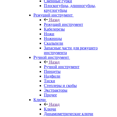
Сменные губки
Плоскогубцы, длинногубцы,
круглогубцы
Режущий инструмент
Назад
Режущий инструмент
Кабелерезы
Ножи
Ножницы
Скальпели
Запасные части для режущего
инструмента
Ручной инструмент
Назад
Ручной инструмент
Пинцеты
Надфили
Тиски
Степлеры и скобы
Экстракторы
Прочее
Ключи
Назад
Ключи
Динамометрические ключи