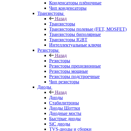
Конденсаторы плёночные
Чип конденсаторы
Транзисторы
Назад
Транзисторы
Транзисторы полевые (FET, MOSFET)
Транзисторы биполярные
Транзисторы IGBT
Интеллектуальные ключи
Резисторы
Назад
Резисторы
Резисторы прецизионные
Резисторы мощные
Резисторы подстроечные
Чип резисторы
Диоды
Назад
Диоды
Стабилитроны
Диоды Шоттки
Диодные мосты
Быстрые диоды
SiC диоды
TVS-диоды и сборки