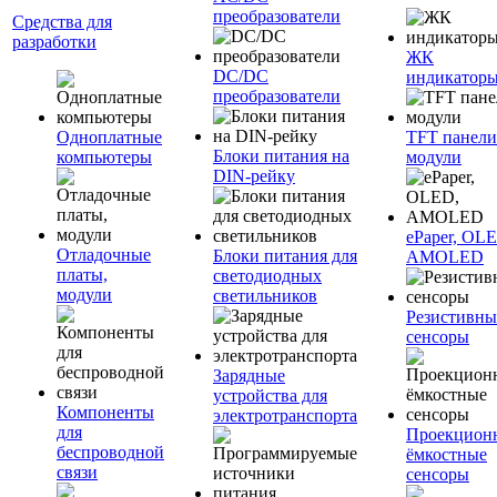
преобразователи
Средства для
разработки
ЖК
DC/DC
индикатор
преобразователи
Одноплатные
TFT панели
Блоки питания на
компьютеры
модули
DIN-рейку
ePaper, OL
Отладочные
Блоки питания для
AMOLED
платы,
светодиодных
модули
светильников
Резистивны
сенсоры
Зарядные
устройства для
Компоненты
электротранспорта
для
Проекцион
беспроводной
ёмкостные
связи
сенсоры