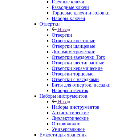
Гаечные ключи
Разводные ключи
Торцевые ключи и головки
Наборы ключей
Отвертки
Назад
Отвертки
Отвертки крестовые
Отвертки шлицевые
Динамометрические
Отвертки-звездочки Torx
Отвертки шестигранные
Отвертки керамические
Отвертки торцевые
Отвертки с насадками
Биты для отверток, насадки
Наборы отверток
Наборы инструментов
Назад
Наборы инструментов
Антистатические
Диэлектрические
Оптоволокно
Универсальные
Емкости для хранения