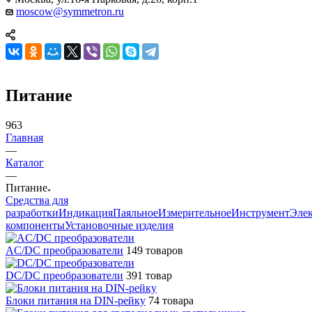
moscow@symmetron.ru
Питание
963
Главная
—
Каталог
—
Питание
Средства для
разработки
Индикация
Паяльное
Измерительное
Инструмент
Эле
компоненты
Установочные изделия
AC/DC преобразователи
149 товаров
DC/DC преобразователи
391 товар
Блоки питания на DIN-рейку
74 товара