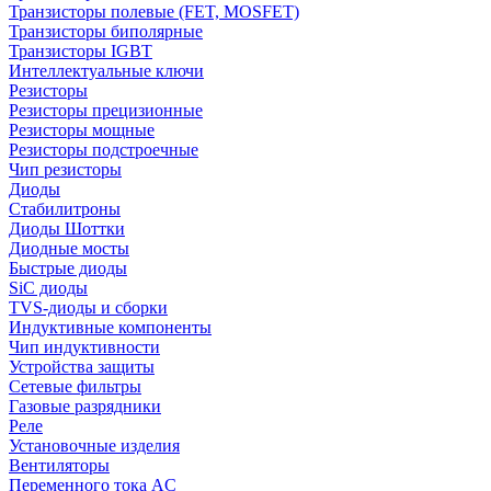
Транзисторы полевые (FET, MOSFET)
Транзисторы биполярные
Транзисторы IGBT
Интеллектуальные ключи
Резисторы
Резисторы прецизионные
Резисторы мощные
Резисторы подстроечные
Чип резисторы
Диоды
Стабилитроны
Диоды Шоттки
Диодные мосты
Быстрые диоды
SiC диоды
TVS-диоды и сборки
Индуктивные компоненты
Чип индуктивности
Устройства защиты
Сетевые фильтры
Газовые разрядники
Реле
Установочные изделия
Вентиляторы
Переменного тока AC