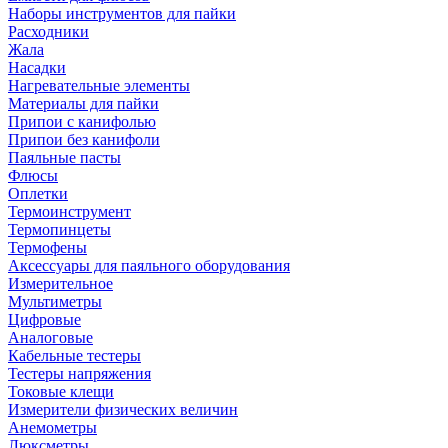
Наборы инструментов для пайки
Расходники
Жала
Насадки
Нагревательные элементы
Материалы для пайки
Припои с канифолью
Припои без канифоли
Паяльные пасты
Флюсы
Оплетки
Термоинструмент
Термопинцеты
Термофены
Аксессуары для паяльного оборудования
Измерительное
Мультиметры
Цифровые
Аналоговые
Кабельные тестеры
Тестеры напряжения
Токовые клещи
Измерители физических величин
Анемометры
Люксметры