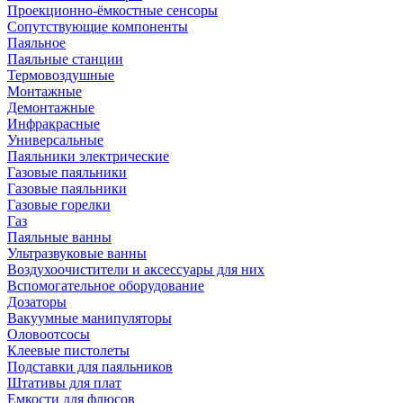
Проекционно-ёмкостные сенсоры
Сопутствующие компоненты
Паяльное
Паяльные станции
Термовоздушные
Монтажные
Демонтажные
Инфракрасные
Универсальные
Паяльники электрические
Газовые паяльники
Газовые паяльники
Газовые горелки
Газ
Паяльные ванны
Ультразвуковые ванны
Воздухоочистители и аксессуары для них
Вспомогательное оборудование
Дозаторы
Вакуумные манипуляторы
Оловоотсосы
Клеевые пистолеты
Подставки для паяльников
Штативы для плат
Емкости для флюсов