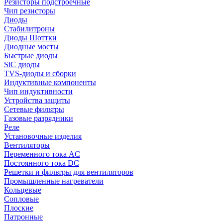
Резисторы подстроечные
Чип резисторы
Диоды
Стабилитроны
Диоды Шоттки
Диодные мосты
Быстрые диоды
SiC диоды
TVS-диоды и сборки
Индуктивные компоненты
Чип индуктивности
Устройства защиты
Сетевые фильтры
Газовые разрядники
Реле
Установочные изделия
Вентиляторы
Переменного тока AC
Постоянного тока DC
Решетки и фильтры для вентиляторов
Промышленные нагреватели
Кольцевые
Сопловые
Плоские
Патронные