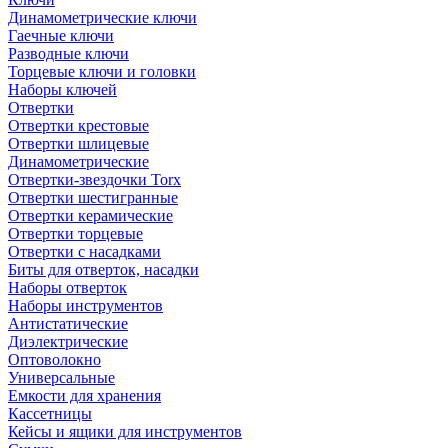
Динамометрические ключи
Гаечные ключи
Разводные ключи
Торцевые ключи и головки
Наборы ключей
Отвертки
Отвертки крестовые
Отвертки шлицевые
Динамометрические
Отвертки-звездочки Torx
Отвертки шестигранные
Отвертки керамические
Отвертки торцевые
Отвертки с насадками
Биты для отверток, насадки
Наборы отверток
Наборы инструментов
Антистатические
Диэлектрические
Оптоволокно
Универсальные
Емкости для хранения
Кассетницы
Кейсы и ящики для инструментов