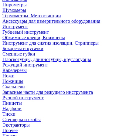
Пирометры
Шумомеры
Термометры, Метеостанции
Аксессуары для измерительного оборудования
Инструмент
Губцевый инструмент
Обжимные клещи, Кримперы
Инструмент для снятия изоляции, Стрипперы
Бокорезы и кусачки
Сменные губки
Плоскогубцы, длинногубцы, круглогубцы
Режущий инструмент
Кабелерезы
Ножи
Ножницы
Скальпели
Запасные части для режущего инструмента
Ручной инструмент
Пинцеты
Надфили
Тиски
Степлеры и скобы
Экстракторы
Прочее
Ключи