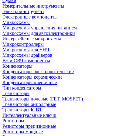
Сумки
Измерительные инструменты
Электроинструмент
Электронные компоненты
Микросхемы
Микросхемы управления питанием
Микросхемы для автоэлектроники
Интерфейсные микросхемы
Микроконтроллеры
Микросхемы для УНЧ
Микросхемы драйверов
ВЧ и СВЧ компоненты
Конденсаторы
Конденсаторы электролитические
Конденсаторы керамические
Конденсаторы плёночные
Чип конденсаторы
Транзисторы
Транзисторы полевые (FET, MOSFET)
Транзисторы биполярные
Транзисторы IGBT
Интеллектуальные ключи
Резисторы
Резисторы прецизионные
Резисторы мощные