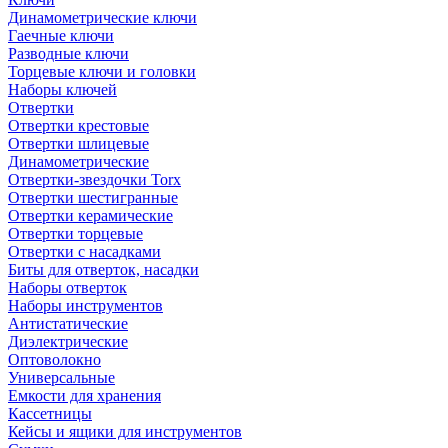
Динамометрические ключи
Гаечные ключи
Разводные ключи
Торцевые ключи и головки
Наборы ключей
Отвертки
Отвертки крестовые
Отвертки шлицевые
Динамометрические
Отвертки-звездочки Torx
Отвертки шестигранные
Отвертки керамические
Отвертки торцевые
Отвертки с насадками
Биты для отверток, насадки
Наборы отверток
Наборы инструментов
Антистатические
Диэлектрические
Оптоволокно
Универсальные
Емкости для хранения
Кассетницы
Кейсы и ящики для инструментов