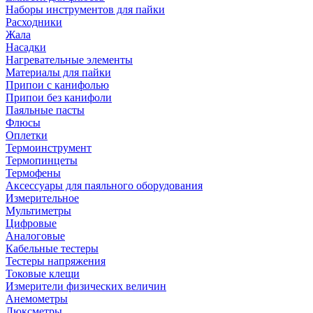
Наборы инструментов для пайки
Расходники
Жала
Насадки
Нагревательные элементы
Материалы для пайки
Припои с канифолью
Припои без канифоли
Паяльные пасты
Флюсы
Оплетки
Термоинструмент
Термопинцеты
Термофены
Аксессуары для паяльного оборудования
Измерительное
Мультиметры
Цифровые
Аналоговые
Кабельные тестеры
Тестеры напряжения
Токовые клещи
Измерители физических величин
Анемометры
Люксметры