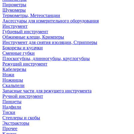
Пирометры
Шумомеры
Термометры, Метеостанции
Аксессуары для измерительного оборудования
Инструмент
Губцевый инструмент
Обжимные клещи, Кримперы
Инструмент для снятия изоляции, Стрипперы
Бокорезы и кусачки
Сменные губки
Плоскогубцы, длинногубцы, круглогубцы
Режущий инструмент
Кабелерезы
Ножи
Ножницы
Скальпели
Запасные части для режущего инструмента
Ручной инструмент
Пинцеты
Надфили
Тиски
Степлеры и скобы
Экстракторы
Прочее
Ключи