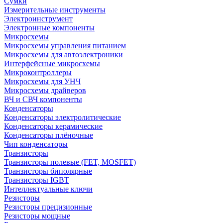
Сумки
Измерительные инструменты
Электроинструмент
Электронные компоненты
Микросхемы
Микросхемы управления питанием
Микросхемы для автоэлектроники
Интерфейсные микросхемы
Микроконтроллеры
Микросхемы для УНЧ
Микросхемы драйверов
ВЧ и СВЧ компоненты
Конденсаторы
Конденсаторы электролитические
Конденсаторы керамические
Конденсаторы плёночные
Чип конденсаторы
Транзисторы
Транзисторы полевые (FET, MOSFET)
Транзисторы биполярные
Транзисторы IGBT
Интеллектуальные ключи
Резисторы
Резисторы прецизионные
Резисторы мощные