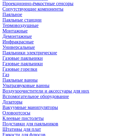
Проекционно-ёмкостные сенсоры
Сопутствующие компоненты
Паяльное
Паяльные станции
Термовоздушные
Монтажные
Демонтажные
Инфракрасные
Универсальные
Паяльники электрические
Газовые паяльники
Газовые паяльники
Газовые горелки
Газ
Паяльные ванны
Ультразвуковые ванны
Воздухоочистители и аксессуары для них
Вспомогательное оборудование
Дозаторы
Вакуумные манипуляторы
Оловоотсосы
Клеевые пистолеты
Подставки для паяльников
Штативы для плат
Емкости для флюсов