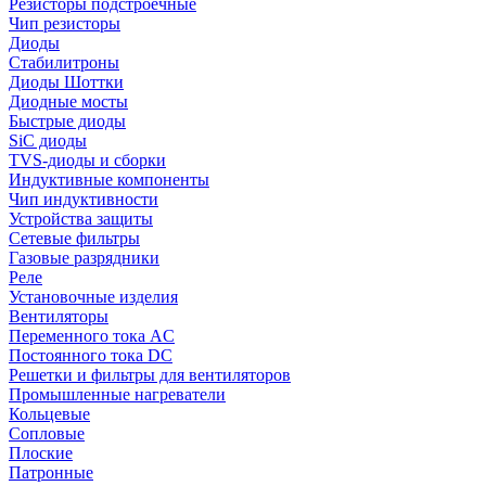
Резисторы подстроечные
Чип резисторы
Диоды
Стабилитроны
Диоды Шоттки
Диодные мосты
Быстрые диоды
SiC диоды
TVS-диоды и сборки
Индуктивные компоненты
Чип индуктивности
Устройства защиты
Сетевые фильтры
Газовые разрядники
Реле
Установочные изделия
Вентиляторы
Переменного тока AC
Постоянного тока DC
Решетки и фильтры для вентиляторов
Промышленные нагреватели
Кольцевые
Сопловые
Плоские
Патронные