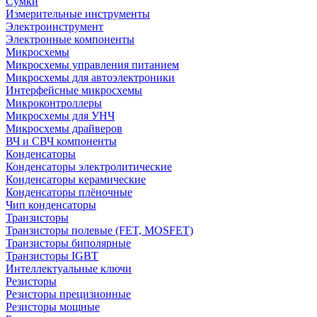
Сумки
Измерительные инструменты
Электроинструмент
Электронные компоненты
Микросхемы
Микросхемы управления питанием
Микросхемы для автоэлектроники
Интерфейсные микросхемы
Микроконтроллеры
Микросхемы для УНЧ
Микросхемы драйверов
ВЧ и СВЧ компоненты
Конденсаторы
Конденсаторы электролитические
Конденсаторы керамические
Конденсаторы плёночные
Чип конденсаторы
Транзисторы
Транзисторы полевые (FET, MOSFET)
Транзисторы биполярные
Транзисторы IGBT
Интеллектуальные ключи
Резисторы
Резисторы прецизионные
Резисторы мощные