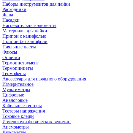
Наборы инструментов для пайки
Расходники
Жала
Насадки
Нагревательные элементы
Материалы для пайки
Припои с канифолью
Припои без канифоли
Паяльные пасты
Флюсы
Оплетки
Термоинструмент
Термопинцеты
Термофены
Аксессуары для паяльного оборудования
Измерительное
Мультиметры
Цифровые
Аналоговые
Кабельные тестеры
Тестеры напряжения
Токовые клещи
Измерители физических величин
Анемометры
Люксметры