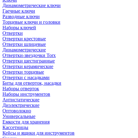
Динамометрические ключи
Гаечные ключи
Разводные ключи
Торцевые ключи и головки
Наборы ключей
Отвертки
Отвертки крестовые
Отвертки шлицевые
Динамометрические
Отвертки-звездочки Torx
Отвертки шестигранные
Отвертки керамические
Отвертки торцевые
Отвертки с насадками
Биты для отверток, насадки
Наборы отверток
Наборы инструментов
Антистатические
Диэлектрические
Оптоволокно
Универсальные
Емкости для хранения
Кассетницы
Кейсы и ящики для инструментов