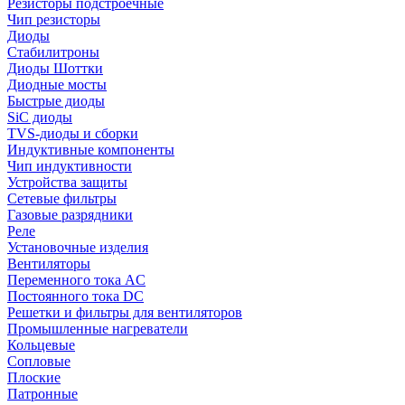
Резисторы подстроечные
Чип резисторы
Диоды
Стабилитроны
Диоды Шоттки
Диодные мосты
Быстрые диоды
SiC диоды
TVS-диоды и сборки
Индуктивные компоненты
Чип индуктивности
Устройства защиты
Сетевые фильтры
Газовые разрядники
Реле
Установочные изделия
Вентиляторы
Переменного тока AC
Постоянного тока DC
Решетки и фильтры для вентиляторов
Промышленные нагреватели
Кольцевые
Сопловые
Плоские
Патронные