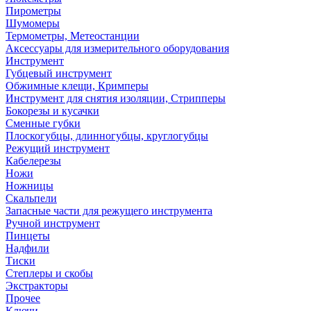
Пирометры
Шумомеры
Термометры, Метеостанции
Аксессуары для измерительного оборудования
Инструмент
Губцевый инструмент
Обжимные клещи, Кримперы
Инструмент для снятия изоляции, Стрипперы
Бокорезы и кусачки
Сменные губки
Плоскогубцы, длинногубцы, круглогубцы
Режущий инструмент
Кабелерезы
Ножи
Ножницы
Скальпели
Запасные части для режущего инструмента
Ручной инструмент
Пинцеты
Надфили
Тиски
Степлеры и скобы
Экстракторы
Прочее
Ключи