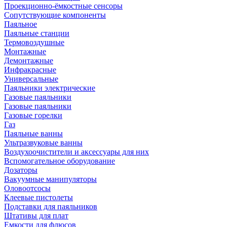
Проекционно-ёмкостные сенсоры
Сопутствующие компоненты
Паяльное
Паяльные станции
Термовоздушные
Монтажные
Демонтажные
Инфракрасные
Универсальные
Паяльники электрические
Газовые паяльники
Газовые паяльники
Газовые горелки
Газ
Паяльные ванны
Ультразвуковые ванны
Воздухоочистители и аксессуары для них
Вспомогательное оборудование
Дозаторы
Вакуумные манипуляторы
Оловоотсосы
Клеевые пистолеты
Подставки для паяльников
Штативы для плат
Емкости для флюсов