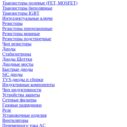
Транзисторы полевые (FET, MOSFET)
Транзисторы биполярные
Транзисторы IGBT
Интеллектуальные ключи
Резисторы
Резисторы прецизионные
Резисторы мощные
Резисторы подстроечные
Чип резисторы
Диоды
Стабилитроны
Диоды Шоттки
Диодные мосты
Быстрые диоды
SiC диоды
TVS-диоды и сборки
Индуктивные компоненты
Чип индуктивности
Устройства защиты
Сетевые фильтры
Газовые разрядники
Реле
Установочные изделия
Вентиляторы
Переменного тока AC