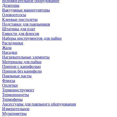
Вспомогательное оборудование
Дозаторы
Вакуумные манипуляторы
Оловоотсосы
Клеевые пистолеты
Подставки для паяльников
Штативы для плат
Емкости для флюсов
Наборы инструментов для пайки
Расходники
Жала
Насадки
Нагревательные элементы
Материалы для пайки
Припои с канифолью
Припои без канифоли
Паяльные пасты
Флюсы
Оплетки
Термоинструмент
Термопинцеты
Термофены
Аксессуары для паяльного оборудования
Измерительное
Мультиметры