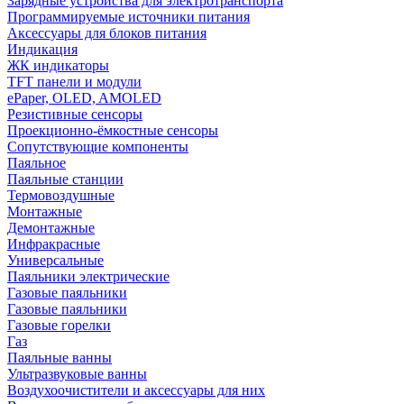
Зарядные устройства для электротранспорта
Программируемые источники питания
Аксессуары для блоков питания
Индикация
ЖК индикаторы
TFT панели и модули
ePaper, OLED, AMOLED
Резистивные сенсоры
Проекционно-ёмкостные сенсоры
Сопутствующие компоненты
Паяльное
Паяльные станции
Термовоздушные
Монтажные
Демонтажные
Инфракрасные
Универсальные
Паяльники электрические
Газовые паяльники
Газовые паяльники
Газовые горелки
Газ
Паяльные ванны
Ультразвуковые ванны
Воздухоочистители и аксессуары для них