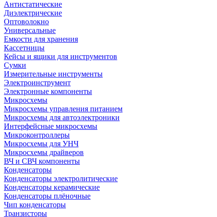
Антистатические
Диэлектрические
Оптоволокно
Универсальные
Емкости для хранения
Кассетницы
Кейсы и ящики для инструментов
Сумки
Измерительные инструменты
Электроинструмент
Электронные компоненты
Микросхемы
Микросхемы управления питанием
Микросхемы для автоэлектроники
Интерфейсные микросхемы
Микроконтроллеры
Микросхемы для УНЧ
Микросхемы драйверов
ВЧ и СВЧ компоненты
Конденсаторы
Конденсаторы электролитические
Конденсаторы керамические
Конденсаторы плёночные
Чип конденсаторы
Транзисторы