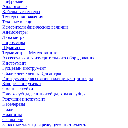
Цифровые
Аналоговые
Кабельные тестеры
Тестеры напряжения
Токовые клещи
Измерители физических величин
Анемометры
Люксметры
Пирометры
Шумомеры
Термометры, Метеостанции
Аксессуары для измерительного оборудования
Инструмент
Губцевый инструмент
Обжимные клещи, Кримперы
Инструмент для снятия изоляции, Стрипперы
Бокорезы и кусачки
Сменные губки
Плоскогубцы, длинногубцы, круглогубцы
Режущий инструмент
Кабелерезы
Ножи
Ножницы
Скальпели
Запасные части для режущего инструмента