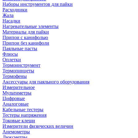
Наборы инструментов для пайки
Расходники
Жала
Насадки
Нагревательные элементы
Материалы для пайки
Припои с канифолью
Припои без канифоли
Паяльные пасты
Флюсы
Оплетки
Термоинструмент
Термопинцеты
Термофены
Аксессуары для паяльного оборудования
Измерительное
Мультиметры
Цифровые
Аналоговые
Кабельные тестеры
Тестеры напряжения
Токовые клещи
Измерители физических величин
Анемометры
Люксметры