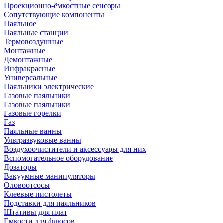
Проекционно-ёмкостные сенсоры
Сопутствующие компоненты
Паяльное
Паяльные станции
Термовоздушные
Монтажные
Демонтажные
Инфракрасные
Универсальные
Паяльники электрические
Газовые паяльники
Газовые паяльники
Газовые горелки
Газ
Паяльные ванны
Ультразвуковые ванны
Воздухоочистители и аксессуары для них
Вспомогательное оборудование
Дозаторы
Вакуумные манипуляторы
Оловоотсосы
Клеевые пистолеты
Подставки для паяльников
Штативы для плат
Емкости для флюсов