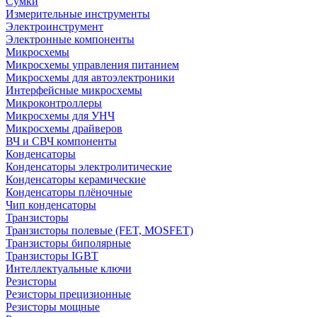
Сумки
Измерительные инструменты
Электроинструмент
Электронные компоненты
Микросхемы
Микросхемы управления питанием
Микросхемы для автоэлектроники
Интерфейсные микросхемы
Микроконтроллеры
Микросхемы для УНЧ
Микросхемы драйверов
ВЧ и СВЧ компоненты
Конденсаторы
Конденсаторы электролитические
Конденсаторы керамические
Конденсаторы плёночные
Чип конденсаторы
Транзисторы
Транзисторы полевые (FET, MOSFET)
Транзисторы биполярные
Транзисторы IGBT
Интеллектуальные ключи
Резисторы
Резисторы прецизионные
Резисторы мощные