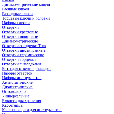
Динамометрические ключи
Гаечные ключи
Разводные ключи
Торцевые ключи и головки
Наборы ключей
Отвертки
Отвертки крестовые
Отвертки шлицевые
Динамометрические
Отвертки-звездочки Torx
Отвертки шестигранные
Отвертки керамические
Отвертки торцевые
Отвертки с насадками
Биты для отверток, насадки
Наборы отверток
Наборы инструментов
Антистатические
Диэлектрические
Оптоволокно
Универсальные
Емкости для хранения
Кассетницы
Кейсы и ящики для инструментов