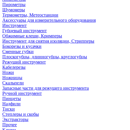
Пирометры
Шумомеры
Термометры, Метеостанции
Аксессуары для измерительного оборудования
Инструмент
Губцевый инструмент
Обжимные клещи, Кримперы
Инструмент для снятия изоляции, Стрипперы
Бокорезы и кусачки
Сменные губки
Плоскогубцы, длинногубцы, круглогубцы
Режущий инструмент
Кабелерезы
Ножи
Ножницы
Скальпели
Запасные части для режущего инструмента
Ручной инструмент
Пинцеты
Надфили
Тиски
Степлеры и скобы
Экстракторы
Прочее
Ключи