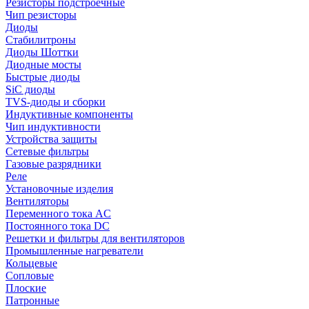
Резисторы подстроечные
Чип резисторы
Диоды
Стабилитроны
Диоды Шоттки
Диодные мосты
Быстрые диоды
SiC диоды
TVS-диоды и сборки
Индуктивные компоненты
Чип индуктивности
Устройства защиты
Сетевые фильтры
Газовые разрядники
Реле
Установочные изделия
Вентиляторы
Переменного тока AC
Постоянного тока DC
Решетки и фильтры для вентиляторов
Промышленные нагреватели
Кольцевые
Сопловые
Плоские
Патронные