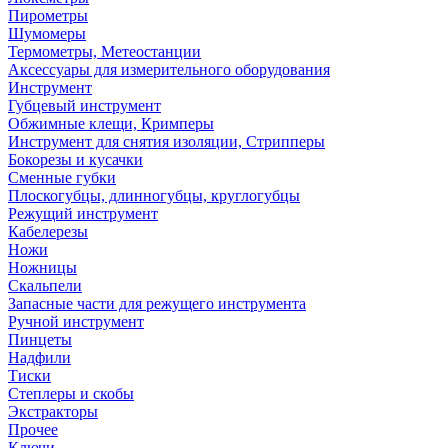
Пирометры
Шумомеры
Термометры, Метеостанции
Аксессуары для измерительного оборудования
Инструмент
Губцевый инструмент
Обжимные клещи, Кримперы
Инструмент для снятия изоляции, Стрипперы
Бокорезы и кусачки
Сменные губки
Плоскогубцы, длинногубцы, круглогубцы
Режущий инструмент
Кабелерезы
Ножи
Ножницы
Скальпели
Запасные части для режущего инструмента
Ручной инструмент
Пинцеты
Надфили
Тиски
Степлеры и скобы
Экстракторы
Прочее
Ключи