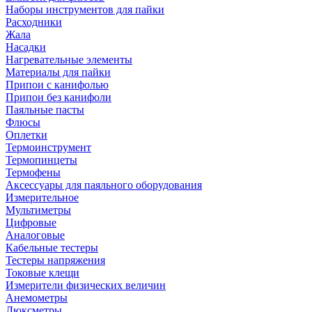
Наборы инструментов для пайки
Расходники
Жала
Насадки
Нагревательные элементы
Материалы для пайки
Припои с канифолью
Припои без канифоли
Паяльные пасты
Флюсы
Оплетки
Термоинструмент
Термопинцеты
Термофены
Аксессуары для паяльного оборудования
Измерительное
Мультиметры
Цифровые
Аналоговые
Кабельные тестеры
Тестеры напряжения
Токовые клещи
Измерители физических величин
Анемометры
Люксметры