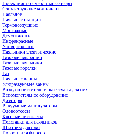
Проекционно-ёмкостные сенсоры
Сопутствующие компоненты
Паяльное
Паяльные станции
Термовоздушные
Монтажные
Демонтажные
Инфракрасные
Универсальные
Паяльники электрические
Газовые паяльники
Газовые паяльники
Газовые горелки
Газ
Паяльные ванны
Ультразвуковые ванны
Воздухоочистители и аксессуары для них
Вспомогательное оборудование
Дозаторы
Вакуумные манипуляторы
Оловоотсосы
Клеевые пистолеты
Подставки для паяльников
Штативы для плат
Емкости для флюсов