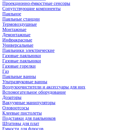
Проекционно-ёмкостные сенсоры
Сопутствующие компоненты
Паяльное
Паяльные станции
Термовоздушные
Монтажные
Демонтажные
Инфракрасные
Универсальные
Паяльники электрические
Газовые паяльники
Газовые паяльники
Газовые горелки
Газ
Паяльные ванны
Ультразвуковые ванны
Воздухоочистители и аксессуары для них
Вспомогательное оборудование
Дозаторы
Вакуумные манипуляторы
Оловоотсосы
Клеевые пистолеты
Подставки для паяльников
Штативы для плат
Емкости для флюсов