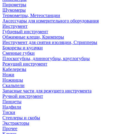
Пирометры
Шумомеры
Термометры, Метеостанции
Аксессуары для измерительного оборудования
Инструмент
Губцевый инструмент
Обжимные клещи, Кримперы
Инструмент для снятия изоляции, Стрипперы
Бокорезы и кусачки
Сменные губки
Плоскогубцы, длинногубцы, круглогубцы
Режущий инструмент
Кабелерезы
Ножи
Ножницы
Скальпели
Запасные части для режущего инструмента
Ручной инструмент
Пинцеты
Надфили
Тиски
Степлеры и скобы
Экстракторы
Прочее
Ключи