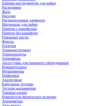
Наборы инструментов для пайки
Расходники
Жала
Насадки
Нагревательные элементы
Материалы для пайки
Припои с канифолью
Припои без канифоли
Паяльные пасты
Флюсы
Оплетки
Термоинструмент
Термопинцеты
Термофены
Аксессуары для паяльного оборудования
Измерительное
Мультиметры
Цифровые
Аналоговые
Кабельные тестеры
Тестеры напряжения
Токовые клещи
Измерители физических величин
Анемометры
Люксметры