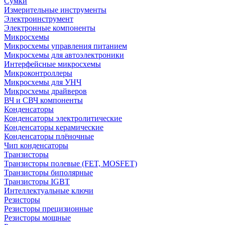
Сумки
Измерительные инструменты
Электроинструмент
Электронные компоненты
Микросхемы
Микросхемы управления питанием
Микросхемы для автоэлектроники
Интерфейсные микросхемы
Микроконтроллеры
Микросхемы для УНЧ
Микросхемы драйверов
ВЧ и СВЧ компоненты
Конденсаторы
Конденсаторы электролитические
Конденсаторы керамические
Конденсаторы плёночные
Чип конденсаторы
Транзисторы
Транзисторы полевые (FET, MOSFET)
Транзисторы биполярные
Транзисторы IGBT
Интеллектуальные ключи
Резисторы
Резисторы прецизионные
Резисторы мощные