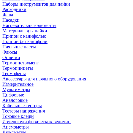
Наборы инструментов для пайки
Расходники
Жала
Насадки
Нагревательные элементы
Материалы для пайки
Припои с канифолью
Припои без канифоли
Паяльные пасты
Флюсы
Оплетки
Термоинструмент
Термопинцеты
Термофены
Аксессуары для паяльного оборудования
Измерительное
Мультиметры
Цифровые
Аналоговые
Кабельные тестеры
Тестеры напряжения
Токовые клещи
Измерители физических величин
Анемометры
Люксметры