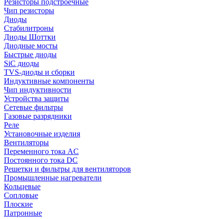
Резисторы подстроечные
Чип резисторы
Диоды
Стабилитроны
Диоды Шоттки
Диодные мосты
Быстрые диоды
SiC диоды
TVS-диоды и сборки
Индуктивные компоненты
Чип индуктивности
Устройства защиты
Сетевые фильтры
Газовые разрядники
Реле
Установочные изделия
Вентиляторы
Переменного тока AC
Постоянного тока DC
Решетки и фильтры для вентиляторов
Промышленные нагреватели
Кольцевые
Сопловые
Плоские
Патронные