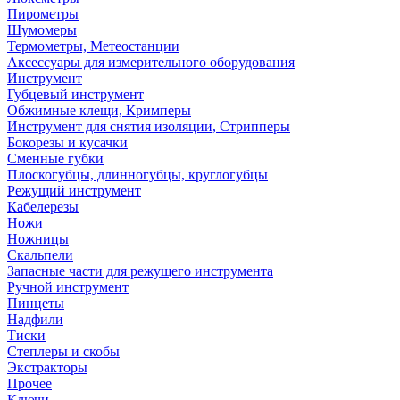
Пирометры
Шумомеры
Термометры, Метеостанции
Аксессуары для измерительного оборудования
Инструмент
Губцевый инструмент
Обжимные клещи, Кримперы
Инструмент для снятия изоляции, Стрипперы
Бокорезы и кусачки
Сменные губки
Плоскогубцы, длинногубцы, круглогубцы
Режущий инструмент
Кабелерезы
Ножи
Ножницы
Скальпели
Запасные части для режущего инструмента
Ручной инструмент
Пинцеты
Надфили
Тиски
Степлеры и скобы
Экстракторы
Прочее
Ключи