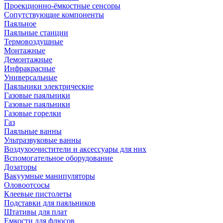
Проекционно-ёмкостные сенсоры
Сопутствующие компоненты
Паяльное
Паяльные станции
Термовоздушные
Монтажные
Демонтажные
Инфракрасные
Универсальные
Паяльники электрические
Газовые паяльники
Газовые паяльники
Газовые горелки
Газ
Паяльные ванны
Ультразвуковые ванны
Воздухоочистители и аксессуары для них
Вспомогательное оборудование
Дозаторы
Вакуумные манипуляторы
Оловоотсосы
Клеевые пистолеты
Подставки для паяльников
Штативы для плат
Емкости для флюсов