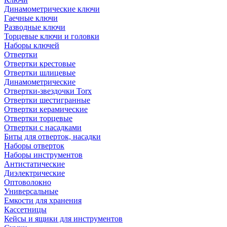
Динамометрические ключи
Гаечные ключи
Разводные ключи
Торцевые ключи и головки
Наборы ключей
Отвертки
Отвертки крестовые
Отвертки шлицевые
Динамометрические
Отвертки-звездочки Torx
Отвертки шестигранные
Отвертки керамические
Отвертки торцевые
Отвертки с насадками
Биты для отверток, насадки
Наборы отверток
Наборы инструментов
Антистатические
Диэлектрические
Оптоволокно
Универсальные
Емкости для хранения
Кассетницы
Кейсы и ящики для инструментов