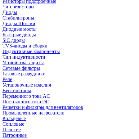
Резисторы подстроечные
Чип резисторы
Диоды
Стабилитроны
Диоды Шоттки
Диодные мосты
Быстрые диоды
SiC диоды
TVS-диоды и сборки
Индуктивные компоненты
Чип индуктивности
Устройства защиты
Сетевые фильтры
Газовые разрядники
Реле
Установочные изделия
Вентиляторы
Переменного тока AC
Постоянного тока DC
Решетки и фильтры для вентиляторов
Промышленные нагреватели
Кольцевые
Сопловые
Плоские
Патронные