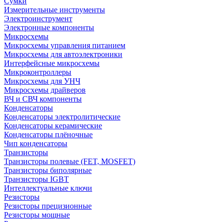
Сумки
Измерительные инструменты
Электроинструмент
Электронные компоненты
Микросхемы
Микросхемы управления питанием
Микросхемы для автоэлектроники
Интерфейсные микросхемы
Микроконтроллеры
Микросхемы для УНЧ
Микросхемы драйверов
ВЧ и СВЧ компоненты
Конденсаторы
Конденсаторы электролитические
Конденсаторы керамические
Конденсаторы плёночные
Чип конденсаторы
Транзисторы
Транзисторы полевые (FET, MOSFET)
Транзисторы биполярные
Транзисторы IGBT
Интеллектуальные ключи
Резисторы
Резисторы прецизионные
Резисторы мощные