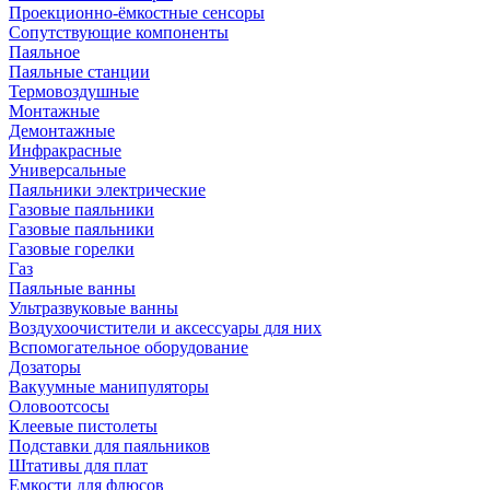
Проекционно-ёмкостные сенсоры
Сопутствующие компоненты
Паяльное
Паяльные станции
Термовоздушные
Монтажные
Демонтажные
Инфракрасные
Универсальные
Паяльники электрические
Газовые паяльники
Газовые паяльники
Газовые горелки
Газ
Паяльные ванны
Ультразвуковые ванны
Воздухоочистители и аксессуары для них
Вспомогательное оборудование
Дозаторы
Вакуумные манипуляторы
Оловоотсосы
Клеевые пистолеты
Подставки для паяльников
Штативы для плат
Емкости для флюсов