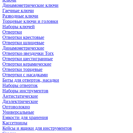
Динамометрические ключи
Гаечные ключи
Разводные ключи
Торцевые ключи и головки
Наборы ключей
Отвертки
Отвертки крестовые
Отвертки шлицевые
Динамометрические
Отвертки-звездочки Torx
Отвертки шестигранные
Отвертки керамические
Отвертки торцевые
Отвертки с насадками
Биты для отверток, насадки
Наборы отверток
Наборы инструментов
Антистатические
Диэлектрические
Оптоволокно
Универсальные
Емкости для хранения
Кассетницы
Кейсы и ящики для инструментов