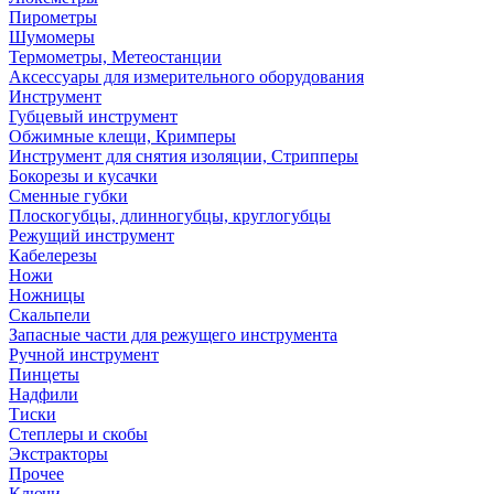
Пирометры
Шумомеры
Термометры, Метеостанции
Аксессуары для измерительного оборудования
Инструмент
Губцевый инструмент
Обжимные клещи, Кримперы
Инструмент для снятия изоляции, Стрипперы
Бокорезы и кусачки
Сменные губки
Плоскогубцы, длинногубцы, круглогубцы
Режущий инструмент
Кабелерезы
Ножи
Ножницы
Скальпели
Запасные части для режущего инструмента
Ручной инструмент
Пинцеты
Надфили
Тиски
Степлеры и скобы
Экстракторы
Прочее
Ключи