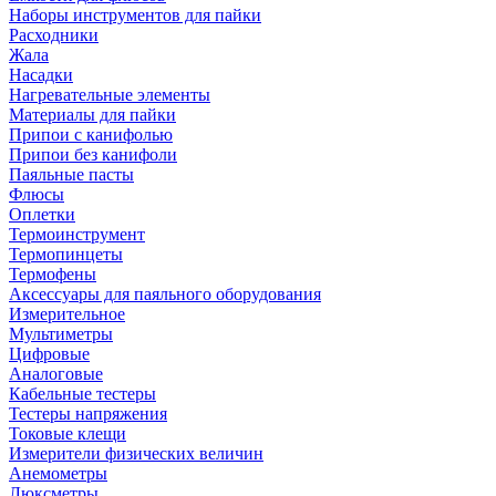
Наборы инструментов для пайки
Расходники
Жала
Насадки
Нагревательные элементы
Материалы для пайки
Припои с канифолью
Припои без канифоли
Паяльные пасты
Флюсы
Оплетки
Термоинструмент
Термопинцеты
Термофены
Аксессуары для паяльного оборудования
Измерительное
Мультиметры
Цифровые
Аналоговые
Кабельные тестеры
Тестеры напряжения
Токовые клещи
Измерители физических величин
Анемометры
Люксметры