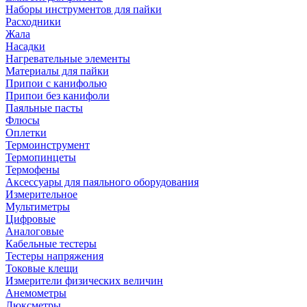
Наборы инструментов для пайки
Расходники
Жала
Насадки
Нагревательные элементы
Материалы для пайки
Припои с канифолью
Припои без канифоли
Паяльные пасты
Флюсы
Оплетки
Термоинструмент
Термопинцеты
Термофены
Аксессуары для паяльного оборудования
Измерительное
Мультиметры
Цифровые
Аналоговые
Кабельные тестеры
Тестеры напряжения
Токовые клещи
Измерители физических величин
Анемометры
Люксметры