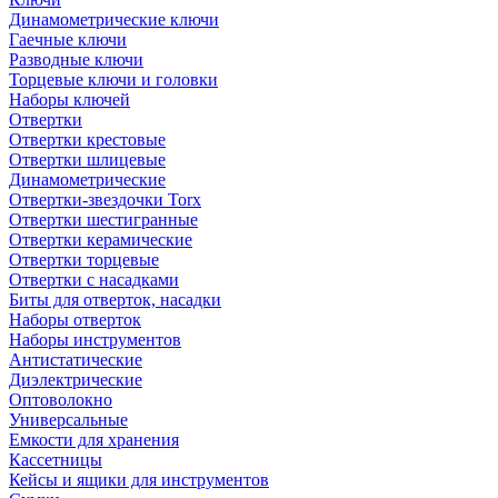
Динамометрические ключи
Гаечные ключи
Разводные ключи
Торцевые ключи и головки
Наборы ключей
Отвертки
Отвертки крестовые
Отвертки шлицевые
Динамометрические
Отвертки-звездочки Torx
Отвертки шестигранные
Отвертки керамические
Отвертки торцевые
Отвертки с насадками
Биты для отверток, насадки
Наборы отверток
Наборы инструментов
Антистатические
Диэлектрические
Оптоволокно
Универсальные
Емкости для хранения
Кассетницы
Кейсы и ящики для инструментов