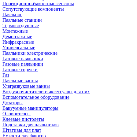
Проекционно-ёмкостные сенсоры
Сопутствующие компоненты
Паяльное
Паяльные станции
Термовоздушные
Монтажные
Демонтажные
Инфракрасные
Универсальные
Паяльники электрические
Газовые паяльники
Газовые паяльники
Газовые горелки
Газ
Паяльные ванны
Ультразвуковые ванны
Воздухоочистители и аксессуары для них
Вспомогательное оборудование
Дозаторы
Вакуумные манипуляторы
Оловоотсосы
Клеевые пистолеты
Подставки для паяльников
Штативы для плат
Емкости для флюсов