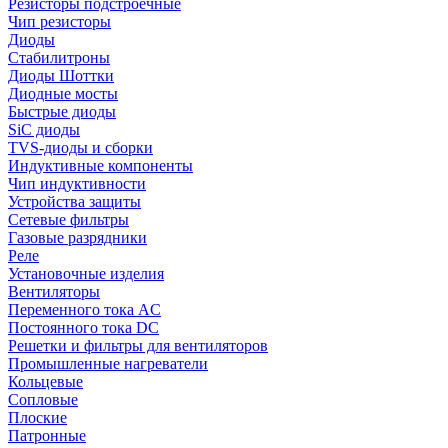
Резисторы подстроечные
Чип резисторы
Диоды
Стабилитроны
Диоды Шоттки
Диодные мосты
Быстрые диоды
SiC диоды
TVS-диоды и сборки
Индуктивные компоненты
Чип индуктивности
Устройства защиты
Сетевые фильтры
Газовые разрядники
Реле
Установочные изделия
Вентиляторы
Переменного тока AC
Постоянного тока DC
Решетки и фильтры для вентиляторов
Промышленные нагреватели
Кольцевые
Сопловые
Плоские
Патронные