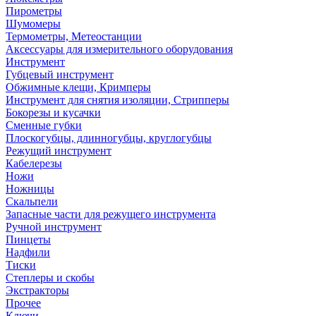
Пирометры
Шумомеры
Термометры, Метеостанции
Аксессуары для измерительного оборудования
Инструмент
Губцевый инструмент
Обжимные клещи, Кримперы
Инструмент для снятия изоляции, Стрипперы
Бокорезы и кусачки
Сменные губки
Плоскогубцы, длинногубцы, круглогубцы
Режущий инструмент
Кабелерезы
Ножи
Ножницы
Скальпели
Запасные части для режущего инструмента
Ручной инструмент
Пинцеты
Надфили
Тиски
Степлеры и скобы
Экстракторы
Прочее
Ключи