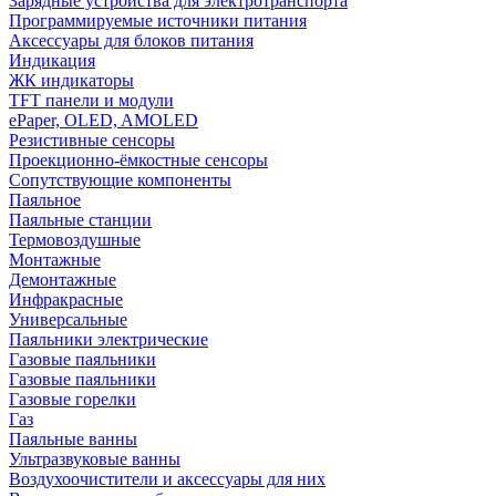
Зарядные устройства для электротранспорта
Программируемые источники питания
Аксессуары для блоков питания
Индикация
ЖК индикаторы
TFT панели и модули
ePaper, OLED, AMOLED
Резистивные сенсоры
Проекционно-ёмкостные сенсоры
Сопутствующие компоненты
Паяльное
Паяльные станции
Термовоздушные
Монтажные
Демонтажные
Инфракрасные
Универсальные
Паяльники электрические
Газовые паяльники
Газовые паяльники
Газовые горелки
Газ
Паяльные ванны
Ультразвуковые ванны
Воздухоочистители и аксессуары для них