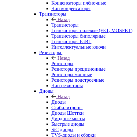
Конденсаторы плёночные
Чип конденсаторы
Транзисторы
Назад
Транзисторы
Транзисторы полевые (FET, MOSFET)
Транзисторы биполярные
Транзисторы IGBT
Интеллектуальные ключи
Резисторы
Назад
Резисторы
Резисторы прецизионные
Резисторы мощные
Резисторы подстроечные
Чип резисторы
Диоды
Назад
Диоды
Стабилитроны
Диоды Шоттки
Диодные мосты
Быстрые диоды
SiC диоды
TVS-диоды и сборки