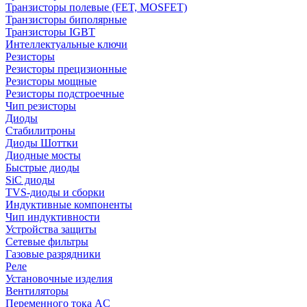
Транзисторы полевые (FET, MOSFET)
Транзисторы биполярные
Транзисторы IGBT
Интеллектуальные ключи
Резисторы
Резисторы прецизионные
Резисторы мощные
Резисторы подстроечные
Чип резисторы
Диоды
Стабилитроны
Диоды Шоттки
Диодные мосты
Быстрые диоды
SiC диоды
TVS-диоды и сборки
Индуктивные компоненты
Чип индуктивности
Устройства защиты
Сетевые фильтры
Газовые разрядники
Реле
Установочные изделия
Вентиляторы
Переменного тока AC