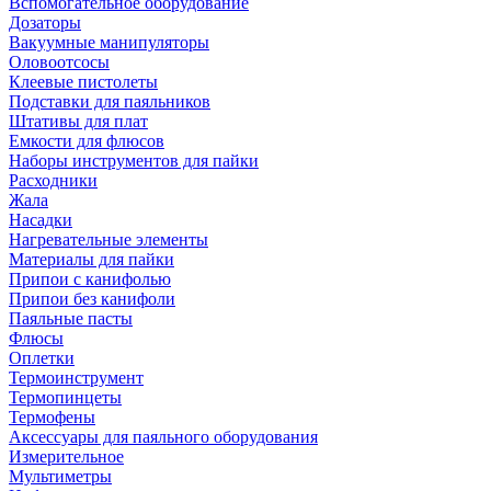
Вспомогательное оборудование
Дозаторы
Вакуумные манипуляторы
Оловоотсосы
Клеевые пистолеты
Подставки для паяльников
Штативы для плат
Емкости для флюсов
Наборы инструментов для пайки
Расходники
Жала
Насадки
Нагревательные элементы
Материалы для пайки
Припои с канифолью
Припои без канифоли
Паяльные пасты
Флюсы
Оплетки
Термоинструмент
Термопинцеты
Термофены
Аксессуары для паяльного оборудования
Измерительное
Мультиметры