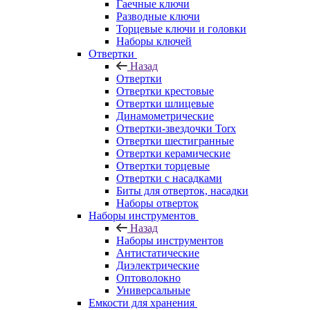
Гаечные ключи
Разводные ключи
Торцевые ключи и головки
Наборы ключей
Отвертки
Назад
Отвертки
Отвертки крестовые
Отвертки шлицевые
Динамометрические
Отвертки-звездочки Torx
Отвертки шестигранные
Отвертки керамические
Отвертки торцевые
Отвертки с насадками
Биты для отверток, насадки
Наборы отверток
Наборы инструментов
Назад
Наборы инструментов
Антистатические
Диэлектрические
Оптоволокно
Универсальные
Емкости для хранения