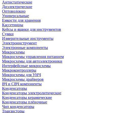
Антистатические
Диэлектрические
Оптоволокно
Универсальные
Емкости для хранения
Кассетницы
Кейсы и ящики для инструментов
Сумки
Измерительные инструменты
Электроинструмент
Электронные компоненты
Микросхемы
Микросхемы управления питанием
Микросхемы для автоэлектроники
Интерфейсные микросхемы
Микроконтроллеры
Микросхемы для УНЧ
Микросхемы драйверов
ВЧ и СВЧ компоненты
Конденсаторы
Конденсаторы электролитические
Конденсаторы керамические
Конденсаторы плёночные
Чип конденсаторы
Транзисторы