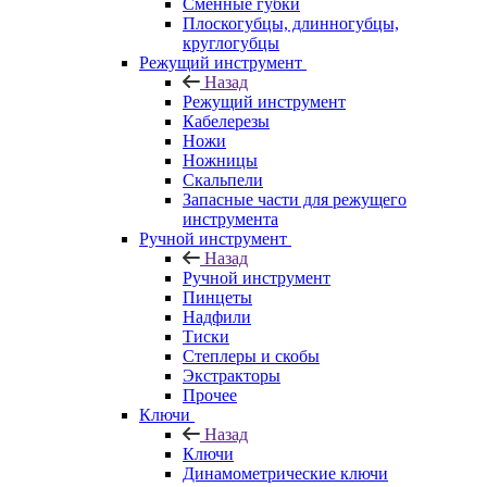
Сменные губки
Плоскогубцы, длинногубцы,
круглогубцы
Режущий инструмент
Назад
Режущий инструмент
Кабелерезы
Ножи
Ножницы
Скальпели
Запасные части для режущего
инструмента
Ручной инструмент
Назад
Ручной инструмент
Пинцеты
Надфили
Тиски
Степлеры и скобы
Экстракторы
Прочее
Ключи
Назад
Ключи
Динамометрические ключи