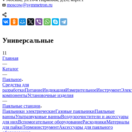
moscow@symmetron.ru
Универсальные
11
Главная
—
Каталог
—
Паяльное
Средства для
разработки
Питание
Индикация
Измерительное
Инструмент
Элек
компоненты
Установочные изделия
—
Паяльные станции
Паяльники электрические
Газовые паяльники
Паяльные
ванны
Ультразвуковые ванны
Воздухоочистители и аксессуары
для них
Вспомогательное оборудование
Расходники
Материалы
для пайки
Термоинструмент
Аксессуары для паяльного