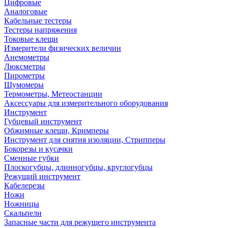
Цифровые
Аналоговые
Кабельные тестеры
Тестеры напряжения
Токовые клещи
Измерители физических величин
Анемометры
Люксметры
Пирометры
Шумомеры
Термометры, Метеостанции
Аксессуары для измерительного оборудования
Инструмент
Губцевый инструмент
Обжимные клещи, Кримперы
Инструмент для снятия изоляции, Стрипперы
Бокорезы и кусачки
Сменные губки
Плоскогубцы, длинногубцы, круглогубцы
Режущий инструмент
Кабелерезы
Ножи
Ножницы
Скальпели
Запасные части для режущего инструмента