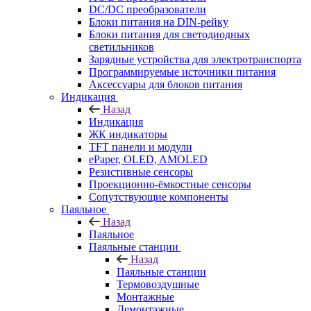
DC/DC преобразователи
Блоки питания на DIN-рейку
Блоки питания для светодиодных
светильников
Зарядные устройства для электротранспорта
Программируемые источники питания
Аксессуары для блоков питания
Индикация
Назад
Индикация
ЖК индикаторы
TFT панели и модули
ePaper, OLED, AMOLED
Резистивные сенсоры
Проекционно-ёмкостные сенсоры
Сопутствующие компоненты
Паяльное
Назад
Паяльное
Паяльные станции
Назад
Паяльные станции
Термовоздушные
Монтажные
Демонтажные