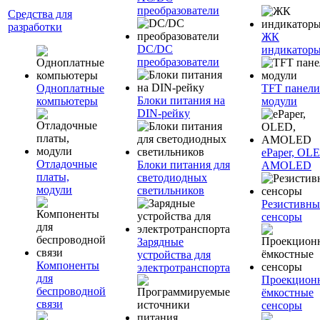
преобразователи
Средства для
разработки
ЖК
DC/DC
индикатор
преобразователи
Одноплатные
TFT панели
Блоки питания на
компьютеры
модули
DIN-рейку
ePaper, OL
Отладочные
Блоки питания для
AMOLED
платы,
светодиодных
модули
светильников
Резистивны
сенсоры
Зарядные
устройства для
Компоненты
электротранспорта
для
Проекцион
беспроводной
ёмкостные
связи
сенсоры