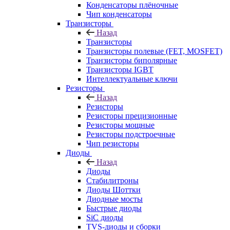
Конденсаторы плёночные
Чип конденсаторы
Транзисторы
Назад
Транзисторы
Транзисторы полевые (FET, MOSFET)
Транзисторы биполярные
Транзисторы IGBT
Интеллектуальные ключи
Резисторы
Назад
Резисторы
Резисторы прецизионные
Резисторы мощные
Резисторы подстроечные
Чип резисторы
Диоды
Назад
Диоды
Стабилитроны
Диоды Шоттки
Диодные мосты
Быстрые диоды
SiC диоды
TVS-диоды и сборки