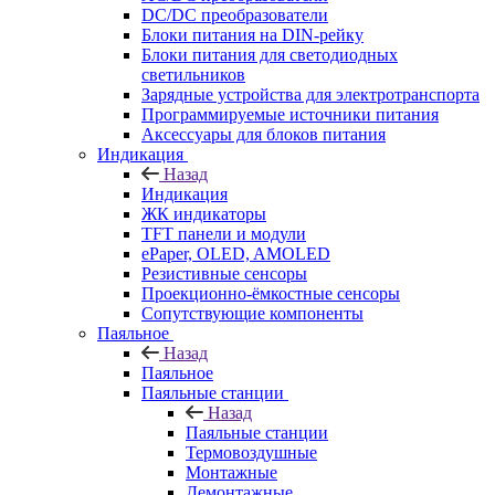
DC/DC преобразователи
Блоки питания на DIN-рейку
Блоки питания для светодиодных
светильников
Зарядные устройства для электротранспорта
Программируемые источники питания
Аксессуары для блоков питания
Индикация
Назад
Индикация
ЖК индикаторы
TFT панели и модули
ePaper, OLED, AMOLED
Резистивные сенсоры
Проекционно-ёмкостные сенсоры
Сопутствующие компоненты
Паяльное
Назад
Паяльное
Паяльные станции
Назад
Паяльные станции
Термовоздушные
Монтажные
Демонтажные