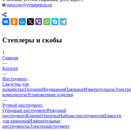
moscow@symmetron.ru
Степлеры и скобы
1
Главная
—
Каталог
—
Инструмент
Средства для
разработки
Питание
Индикация
Паяльное
Измерительное
Электр
компоненты
Установочные изделия
—
Ручной инструмент
Губцевый инструмент
Режущий
инструмент
Ключи
Отвертки
Наборы инструментов
Емкости
для хранения
Измерительные
инструменты
Электроинструмент