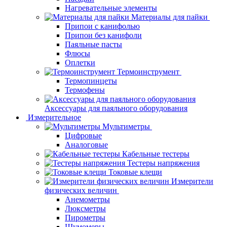
Нагревательные элементы
Материалы для пайки
Припои с канифолью
Припои без канифоли
Паяльные пасты
Флюсы
Оплетки
Термоинструмент
Термопинцеты
Термофены
Аксессуары для паяльного оборудования
Измерительное
Мультиметры
Цифровые
Аналоговые
Кабельные тестеры
Тестеры напряжения
Токовые клещи
Измерители
физических величин
Анемометры
Люксметры
Пирометры
Шумомеры