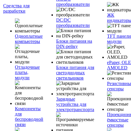
преобразователи
Средства для
разработки
ЖК
DC/DC
индикатор
преобразователи
Одноплатные
TFT панели
Блоки питания на
компьютеры
модули
DIN-рейку
ePaper, OL
Отладочные
Блоки питания для
AMOLED
платы,
светодиодных
модули
светильников
Резистивны
сенсоры
Зарядные
устройства для
Компоненты
электротранспорта
для
Проекцион
беспроводной
ёмкостные
связи
сенсоры