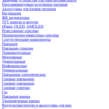
Зарядные устройства для электротранспорта
Программируемые источники питания
Аксессуары для блоков питания
Индикация
ЖК индикаторы
TFT панели и модули
ePaper, OLED, AMOLED
Резистивные сенсоры
Проекционно-ёмкостные сенсоры
Сопутствующие компоненты
Паяльное
Паяльные станции
Термовоздушные
Монтажные
Демонтажные
Инфракрасные
Универсальные
Паяльники электрические
Газовые паяльники
Газовые паяльники
Газовые горелки
Газ
Паяльные ванны
Ультразвуковые ванны
Воздухоочистители и аксессуары для них