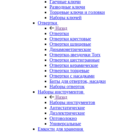
Гаечные ключи
Разводные ключи
Торцевые ключи и головки
Наборы ключей
Отвертки
Назад
Отвертки
Отвертки крестовые
Отвертки шлицевые
Динамометрические
Отвертки-звездочки Torx
Отвертки шестигранные
Отвертки керамические
Отвертки торцевые
Отвертки с насадками
Биты для отверток, насадки
Наборы отверток
Наборы инструментов
Назад
Наборы инструментов
Антистатические
Диэлектрические
Оптоволокно
Универсальные
Емкости для хранения