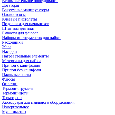
Вспомогательное оборудование
Дозаторы
Вакуумные манипуляторы
Оловоотсосы
Клеевые пистолеты
Подставки для паяльников
Штативы для плат
Емкости для флюсов
Наборы инструментов для пайки
Расходники
Жала
Насадки
Нагревательные элементы
Материалы для пайки
Припои с канифолью
Припои без канифоли
Паяльные пасты
Флюсы
Оплетки
Термоинструмент
Термопинцеты
Термофены
Аксессуары для паяльного оборудования
Измерительное
Мультиметры