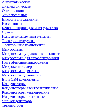
Антистатические
Диэлектрические
Оптоволокно
Универсальные
Емкости для хранения
Кассетницы
Кейсы и ящики для инструментов
Сумки
Измерительные инструменты
Электроинструмент
Электронные компоненты
Микросхемы
Микросхемы управления питанием
Микросхемы для автоэлектроники
Интерфейсные микросхемы
Микроконтроллеры
Микросхемы для УНЧ
Микросхемы драйверов
ВЧ и СВЧ компоненты
Конденсаторы
Конденсаторы электролитические
Конденсаторы керамические
Конденсаторы плёночные
Чип конденсаторы
Транзисторы