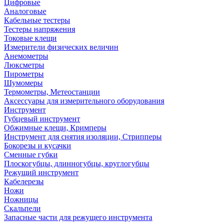
Цифровые
Аналоговые
Кабельные тестеры
Тестеры напряжения
Токовые клещи
Измерители физических величин
Анемометры
Люксметры
Пирометры
Шумомеры
Термометры, Метеостанции
Аксессуары для измерительного оборудования
Инструмент
Губцевый инструмент
Обжимные клещи, Кримперы
Инструмент для снятия изоляции, Стрипперы
Бокорезы и кусачки
Сменные губки
Плоскогубцы, длинногубцы, круглогубцы
Режущий инструмент
Кабелерезы
Ножи
Ножницы
Скальпели
Запасные части для режущего инструмента