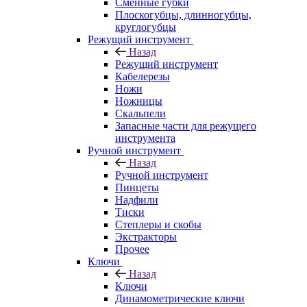
Сменные губки
Плоскогубцы, длинногубцы,
круглогубцы
Режущий инструмент
Назад
Режущий инструмент
Кабелерезы
Ножи
Ножницы
Скальпели
Запасные части для режущего
инструмента
Ручной инструмент
Назад
Ручной инструмент
Пинцеты
Надфили
Тиски
Степлеры и скобы
Экстракторы
Прочее
Ключи
Назад
Ключи
Динамометрические ключи