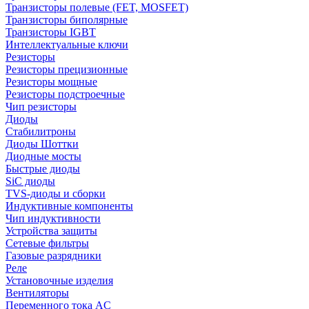
Транзисторы полевые (FET, MOSFET)
Транзисторы биполярные
Транзисторы IGBT
Интеллектуальные ключи
Резисторы
Резисторы прецизионные
Резисторы мощные
Резисторы подстроечные
Чип резисторы
Диоды
Стабилитроны
Диоды Шоттки
Диодные мосты
Быстрые диоды
SiC диоды
TVS-диоды и сборки
Индуктивные компоненты
Чип индуктивности
Устройства защиты
Сетевые фильтры
Газовые разрядники
Реле
Установочные изделия
Вентиляторы
Переменного тока AC