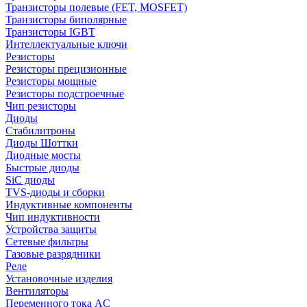
Транзисторы полевые (FET, MOSFET)
Транзисторы биполярные
Транзисторы IGBT
Интеллектуальные ключи
Резисторы
Резисторы прецизионные
Резисторы мощные
Резисторы подстроечные
Чип резисторы
Диоды
Стабилитроны
Диоды Шоттки
Диодные мосты
Быстрые диоды
SiC диоды
TVS-диоды и сборки
Индуктивные компоненты
Чип индуктивности
Устройства защиты
Сетевые фильтры
Газовые разрядники
Реле
Установочные изделия
Вентиляторы
Переменного тока AC