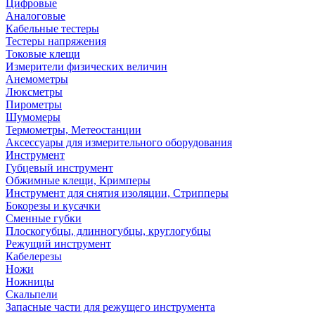
Цифровые
Аналоговые
Кабельные тестеры
Тестеры напряжения
Токовые клещи
Измерители физических величин
Анемометры
Люксметры
Пирометры
Шумомеры
Термометры, Метеостанции
Аксессуары для измерительного оборудования
Инструмент
Губцевый инструмент
Обжимные клещи, Кримперы
Инструмент для снятия изоляции, Стрипперы
Бокорезы и кусачки
Сменные губки
Плоскогубцы, длинногубцы, круглогубцы
Режущий инструмент
Кабелерезы
Ножи
Ножницы
Скальпели
Запасные части для режущего инструмента