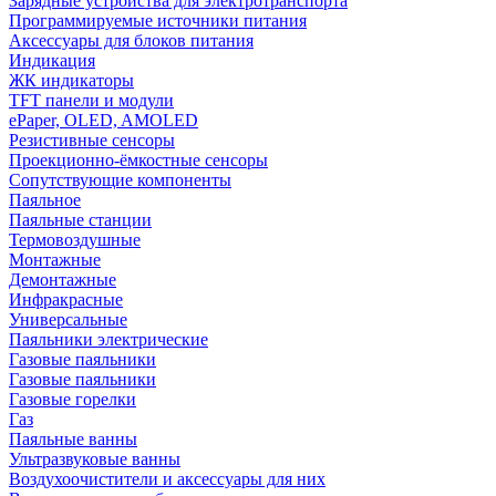
Зарядные устройства для электротранспорта
Программируемые источники питания
Аксессуары для блоков питания
Индикация
ЖК индикаторы
TFT панели и модули
ePaper, OLED, AMOLED
Резистивные сенсоры
Проекционно-ёмкостные сенсоры
Сопутствующие компоненты
Паяльное
Паяльные станции
Термовоздушные
Монтажные
Демонтажные
Инфракрасные
Универсальные
Паяльники электрические
Газовые паяльники
Газовые паяльники
Газовые горелки
Газ
Паяльные ванны
Ультразвуковые ванны
Воздухоочистители и аксессуары для них