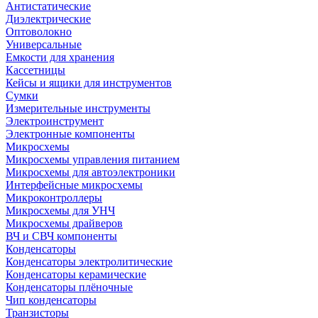
Антистатические
Диэлектрические
Оптоволокно
Универсальные
Емкости для хранения
Кассетницы
Кейсы и ящики для инструментов
Сумки
Измерительные инструменты
Электроинструмент
Электронные компоненты
Микросхемы
Микросхемы управления питанием
Микросхемы для автоэлектроники
Интерфейсные микросхемы
Микроконтроллеры
Микросхемы для УНЧ
Микросхемы драйверов
ВЧ и СВЧ компоненты
Конденсаторы
Конденсаторы электролитические
Конденсаторы керамические
Конденсаторы плёночные
Чип конденсаторы
Транзисторы