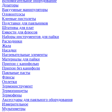
Вспомогательное оборудование
Дозаторы
Вакуумные манипуляторы
Оловоотсосы
Клеевые пистолеты
Подставки для паяльников
Штативы для плат
Емкости для флюсов
Наборы инструментов для пайки
Расходники
Жала
Насадки
Нагревательные элементы
Материалы для пайки
Припои с канифолью
Припои без канифоли
Паяльные пасты
Флюсы
Оплетки
Термоинструмент
Термопинцеты
Термофены
Аксессуары для паяльного оборудования
Измерительное
Мультиметры