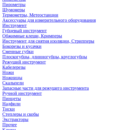
Пирометры
Шумомеры
Термометры, Метеостанции
Аксессуары для измерительного оборудования
Инструмент
Губцевый инструмент
Обжимные клещи, Кримперы
Инструмент для снятия изоляции, Стрипперы
Бокорезы и кусачки
Сменные губки
Плоскогубцы, длинногубцы, круглогубцы
Режущий инструмент
Кабелерезы
Ножи
Ножницы
Скальпели
Запасные части для режущего инструмента
Ручной инструмент
Пинцеты
Надфили
Тиски
Степлеры и скобы
Экстракторы
Прочее
Ключи