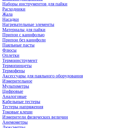
Наборы инструментов для пайки
Расходники
Жала
Насадки
Нагревательные элементы
Материалы для пайки
Припои с канифолью
Припои без канифоли
Паяльные пасты
Флюсы
Оплетки
Термоинструмент
Термопинцеты
Термофены
Аксессуары для паяльного оборудования
Измерительное
Мультиметры
Цифровые
Аналоговые
Кабельные тестеры
Тестеры напряжения
Токовые клещи
Измерители физических величин
Анемометры
Люксметры