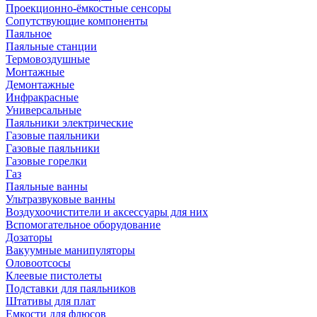
Проекционно-ёмкостные сенсоры
Сопутствующие компоненты
Паяльное
Паяльные станции
Термовоздушные
Монтажные
Демонтажные
Инфракрасные
Универсальные
Паяльники электрические
Газовые паяльники
Газовые паяльники
Газовые горелки
Газ
Паяльные ванны
Ультразвуковые ванны
Воздухоочистители и аксессуары для них
Вспомогательное оборудование
Дозаторы
Вакуумные манипуляторы
Оловоотсосы
Клеевые пистолеты
Подставки для паяльников
Штативы для плат
Емкости для флюсов