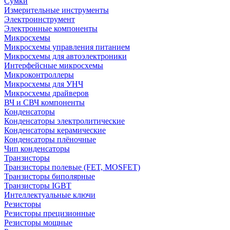
Сумки
Измерительные инструменты
Электроинструмент
Электронные компоненты
Микросхемы
Микросхемы управления питанием
Микросхемы для автоэлектроники
Интерфейсные микросхемы
Микроконтроллеры
Микросхемы для УНЧ
Микросхемы драйверов
ВЧ и СВЧ компоненты
Конденсаторы
Конденсаторы электролитические
Конденсаторы керамические
Конденсаторы плёночные
Чип конденсаторы
Транзисторы
Транзисторы полевые (FET, MOSFET)
Транзисторы биполярные
Транзисторы IGBT
Интеллектуальные ключи
Резисторы
Резисторы прецизионные
Резисторы мощные