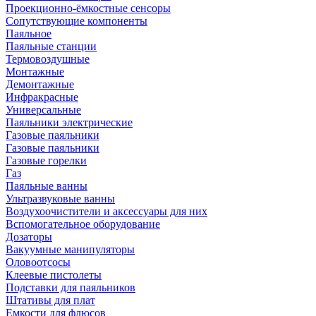
Проекционно-ёмкостные сенсоры
Сопутствующие компоненты
Паяльное
Паяльные станции
Термовоздушные
Монтажные
Демонтажные
Инфракрасные
Универсальные
Паяльники электрические
Газовые паяльники
Газовые паяльники
Газовые горелки
Газ
Паяльные ванны
Ультразвуковые ванны
Воздухоочистители и аксессуары для них
Вспомогательное оборудование
Дозаторы
Вакуумные манипуляторы
Оловоотсосы
Клеевые пистолеты
Подставки для паяльников
Штативы для плат
Емкости для флюсов