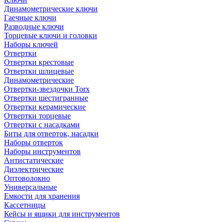
Динамометрические ключи
Гаечные ключи
Разводные ключи
Торцевые ключи и головки
Наборы ключей
Отвертки
Отвертки крестовые
Отвертки шлицевые
Динамометрические
Отвертки-звездочки Torx
Отвертки шестигранные
Отвертки керамические
Отвертки торцевые
Отвертки с насадками
Биты для отверток, насадки
Наборы отверток
Наборы инструментов
Антистатические
Диэлектрические
Оптоволокно
Универсальные
Емкости для хранения
Кассетницы
Кейсы и ящики для инструментов