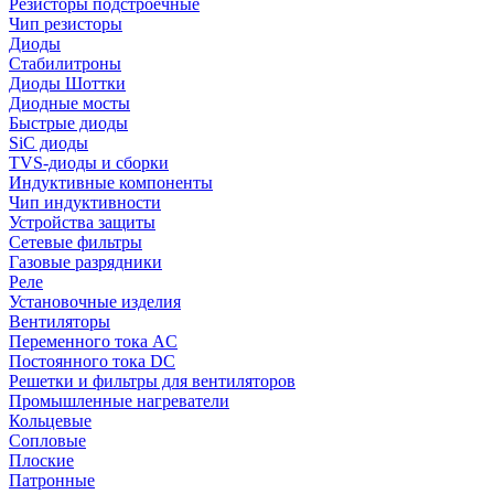
Резисторы подстроечные
Чип резисторы
Диоды
Стабилитроны
Диоды Шоттки
Диодные мосты
Быстрые диоды
SiC диоды
TVS-диоды и сборки
Индуктивные компоненты
Чип индуктивности
Устройства защиты
Сетевые фильтры
Газовые разрядники
Реле
Установочные изделия
Вентиляторы
Переменного тока AC
Постоянного тока DC
Решетки и фильтры для вентиляторов
Промышленные нагреватели
Кольцевые
Сопловые
Плоские
Патронные