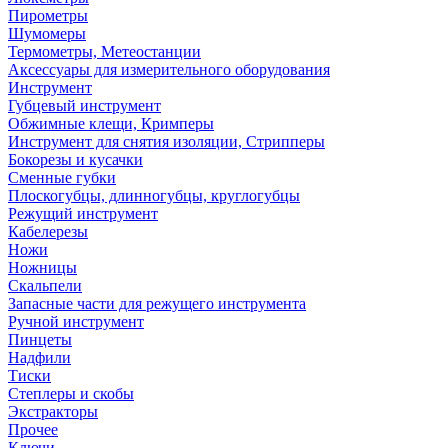
Пирометры
Шумомеры
Термометры, Метеостанции
Аксессуары для измерительного оборудования
Инструмент
Губцевый инструмент
Обжимные клещи, Кримперы
Инструмент для снятия изоляции, Стрипперы
Бокорезы и кусачки
Сменные губки
Плоскогубцы, длинногубцы, круглогубцы
Режущий инструмент
Кабелерезы
Ножи
Ножницы
Скальпели
Запасные части для режущего инструмента
Ручной инструмент
Пинцеты
Надфили
Тиски
Степлеры и скобы
Экстракторы
Прочее
Ключи