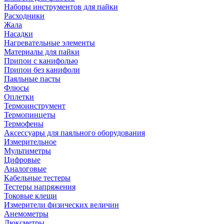
Наборы инструментов для пайки
Расходники
Жала
Насадки
Нагревательные элементы
Материалы для пайки
Припои с канифолью
Припои без канифоли
Паяльные пасты
Флюсы
Оплетки
Термоинструмент
Термопинцеты
Термофены
Аксессуары для паяльного оборудования
Измерительное
Мультиметры
Цифровые
Аналоговые
Кабельные тестеры
Тестеры напряжения
Токовые клещи
Измерители физических величин
Анемометры
Люксметры