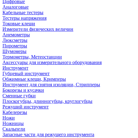
Цифровые
Аналоговые
Кабельные тестеры
Тестеры напряжения
Токовые клещи
Измерители физических величин
Анемометры
Люксметры
Пирометры
Шумомеры
Термометры, Метеостанции
Аксессуары для измерительного оборудования
Инструмент
Губцевый инструмент
Обжимные клещи, Кримперы
Инструмент для снятия изоляции, Стрипперы
Бокорезы и кусачки
Сменные губки
Плоскогубцы, длинногубцы, круглогубцы
Режущий инструмент
Кабелерезы
Ножи
Ножницы
Скальпели
Запасные части для режущего инструмента