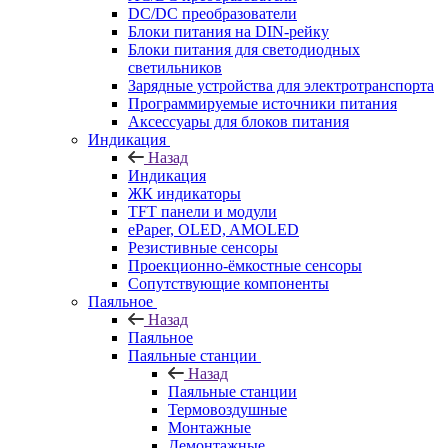
DC/DC преобразователи
Блоки питания на DIN-рейку
Блоки питания для светодиодных
светильников
Зарядные устройства для электротранспорта
Программируемые источники питания
Аксессуары для блоков питания
Индикация
Назад
Индикация
ЖК индикаторы
TFT панели и модули
ePaper, OLED, AMOLED
Резистивные сенсоры
Проекционно-ёмкостные сенсоры
Сопутствующие компоненты
Паяльное
Назад
Паяльное
Паяльные станции
Назад
Паяльные станции
Термовоздушные
Монтажные
Демонтажные