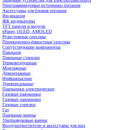
Зарядные устройства для электротранспорта
Программируемые источники питания
Аксессуары для блоков питания
Индикация
ЖК индикаторы
TFT панели и модули
ePaper, OLED, AMOLED
Резистивные сенсоры
Проекционно-ёмкостные сенсоры
Сопутствующие компоненты
Паяльное
Паяльные станции
Термовоздушные
Монтажные
Демонтажные
Инфракрасные
Универсальные
Паяльники электрические
Газовые паяльники
Газовые паяльники
Газовые горелки
Газ
Паяльные ванны
Ультразвуковые ванны
Воздухоочистители и аксессуары для них