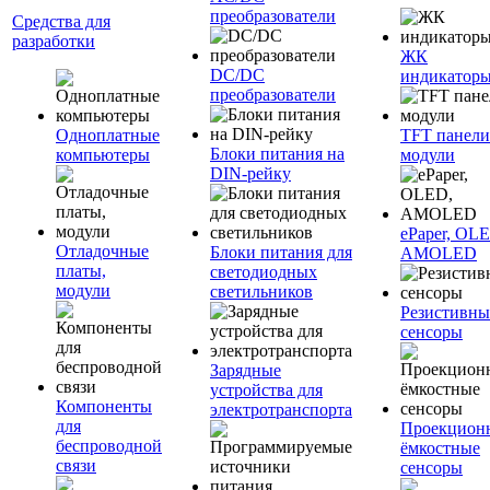
преобразователи
Средства для
разработки
ЖК
DC/DC
индикатор
преобразователи
Одноплатные
TFT панели
Блоки питания на
компьютеры
модули
DIN-рейку
ePaper, OL
Отладочные
Блоки питания для
AMOLED
платы,
светодиодных
модули
светильников
Резистивны
сенсоры
Зарядные
устройства для
Компоненты
электротранспорта
для
Проекцион
беспроводной
ёмкостные
связи
сенсоры