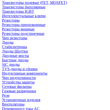
Транзисторы полевые (FET, MOSFET)
Транзисторы биполярные
Транзисторы IGBT
Интеллектуальные ключи
Резисторы
Резисторы прецизионные
Резисторы мощные
Резисторы подстроечные
Чип резисторы
Диоды
Стабилитроны
Диоды Шоттки
Диодные мосты
Быстрые диоды
SiC диоды
TVS-диоды и сборки
Индуктивные компоненты
Чип индуктивности
Устройства защиты
Сетевые фильтры
Газовые разрядники
Реле
Установочные изделия
Вентиляторы
Переменного тока AC