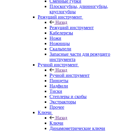
Сменные губки
Плоскогубцы, длинногубцы,
круглогубцы
Режущий инструмент
Назад
Режущий инструмент
Кабелерезы
Ножи
Ножницы
Скальпели
Запасные части для режущего
инструмента
Ручной инструмент
Назад
Ручной инструмент
Пинцеты
Надфили
Тиски
Степлеры и скобы
Экстракторы
Прочее
Ключи
Назад
Ключи
Динамометрические ключи