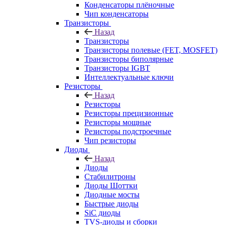
Конденсаторы плёночные
Чип конденсаторы
Транзисторы
Назад
Транзисторы
Транзисторы полевые (FET, MOSFET)
Транзисторы биполярные
Транзисторы IGBT
Интеллектуальные ключи
Резисторы
Назад
Резисторы
Резисторы прецизионные
Резисторы мощные
Резисторы подстроечные
Чип резисторы
Диоды
Назад
Диоды
Стабилитроны
Диоды Шоттки
Диодные мосты
Быстрые диоды
SiC диоды
TVS-диоды и сборки