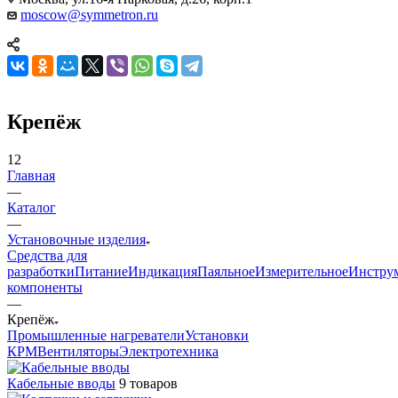
moscow@symmetron.ru
Крепёж
12
Главная
—
Каталог
—
Установочные изделия
Средства для
разработки
Питание
Индикация
Паяльное
Измерительное
Инстру
компоненты
—
Крепёж
Промышленные нагреватели
Установки
КРМ
Вентиляторы
Электротехника
Кабельные вводы
9 товаров