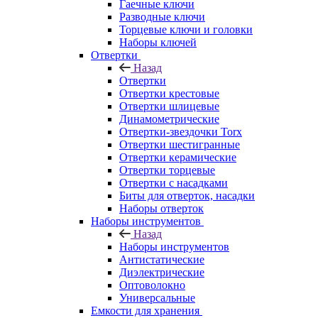
Гаечные ключи
Разводные ключи
Торцевые ключи и головки
Наборы ключей
Отвертки
Назад
Отвертки
Отвертки крестовые
Отвертки шлицевые
Динамометрические
Отвертки-звездочки Torx
Отвертки шестигранные
Отвертки керамические
Отвертки торцевые
Отвертки с насадками
Биты для отверток, насадки
Наборы отверток
Наборы инструментов
Назад
Наборы инструментов
Антистатические
Диэлектрические
Оптоволокно
Универсальные
Емкости для хранения