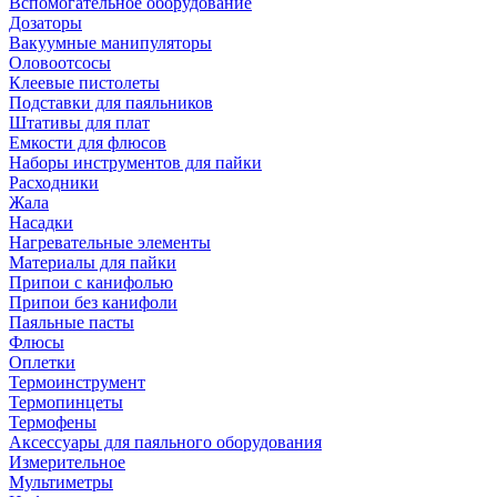
Вспомогательное оборудование
Дозаторы
Вакуумные манипуляторы
Оловоотсосы
Клеевые пистолеты
Подставки для паяльников
Штативы для плат
Емкости для флюсов
Наборы инструментов для пайки
Расходники
Жала
Насадки
Нагревательные элементы
Материалы для пайки
Припои с канифолью
Припои без канифоли
Паяльные пасты
Флюсы
Оплетки
Термоинструмент
Термопинцеты
Термофены
Аксессуары для паяльного оборудования
Измерительное
Мультиметры