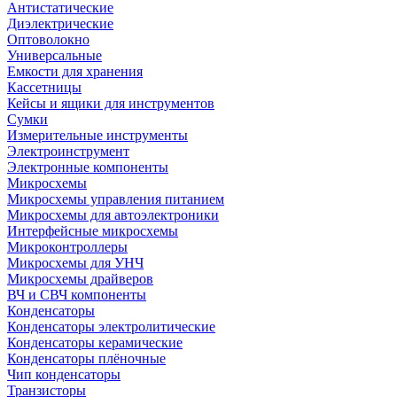
Антистатические
Диэлектрические
Оптоволокно
Универсальные
Емкости для хранения
Кассетницы
Кейсы и ящики для инструментов
Сумки
Измерительные инструменты
Электроинструмент
Электронные компоненты
Микросхемы
Микросхемы управления питанием
Микросхемы для автоэлектроники
Интерфейсные микросхемы
Микроконтроллеры
Микросхемы для УНЧ
Микросхемы драйверов
ВЧ и СВЧ компоненты
Конденсаторы
Конденсаторы электролитические
Конденсаторы керамические
Конденсаторы плёночные
Чип конденсаторы
Транзисторы