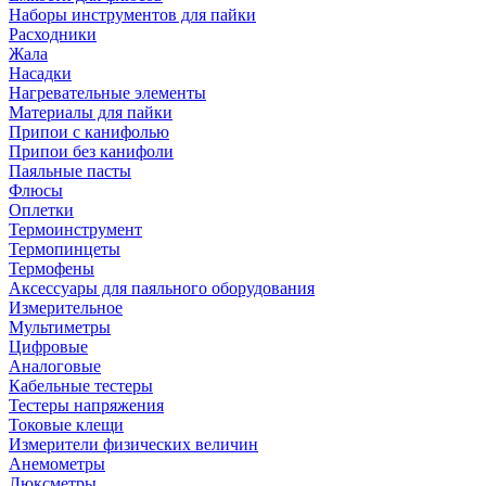
Наборы инструментов для пайки
Расходники
Жала
Насадки
Нагревательные элементы
Материалы для пайки
Припои с канифолью
Припои без канифоли
Паяльные пасты
Флюсы
Оплетки
Термоинструмент
Термопинцеты
Термофены
Аксессуары для паяльного оборудования
Измерительное
Мультиметры
Цифровые
Аналоговые
Кабельные тестеры
Тестеры напряжения
Токовые клещи
Измерители физических величин
Анемометры
Люксметры