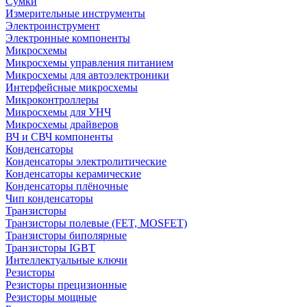
Сумки
Измерительные инструменты
Электроинструмент
Электронные компоненты
Микросхемы
Микросхемы управления питанием
Микросхемы для автоэлектроники
Интерфейсные микросхемы
Микроконтроллеры
Микросхемы для УНЧ
Микросхемы драйверов
ВЧ и СВЧ компоненты
Конденсаторы
Конденсаторы электролитические
Конденсаторы керамические
Конденсаторы плёночные
Чип конденсаторы
Транзисторы
Транзисторы полевые (FET, MOSFET)
Транзисторы биполярные
Транзисторы IGBT
Интеллектуальные ключи
Резисторы
Резисторы прецизионные
Резисторы мощные