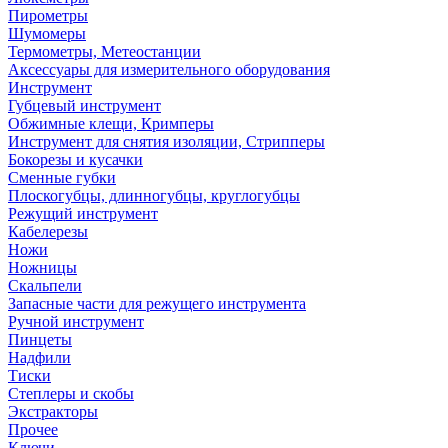
Пирометры
Шумомеры
Термометры, Метеостанции
Аксессуары для измерительного оборудования
Инструмент
Губцевый инструмент
Обжимные клещи, Кримперы
Инструмент для снятия изоляции, Стрипперы
Бокорезы и кусачки
Сменные губки
Плоскогубцы, длинногубцы, круглогубцы
Режущий инструмент
Кабелерезы
Ножи
Ножницы
Скальпели
Запасные части для режущего инструмента
Ручной инструмент
Пинцеты
Надфили
Тиски
Степлеры и скобы
Экстракторы
Прочее
Ключи