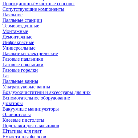
Проекционно-ёмкостные сенсоры
Сопутствующие компоненты
Паяльное
Паяльные станции
Термовоздушные
Монтажные
Демонтажные
Инфракрасные
Универсальные
Паяльники электрические
Газовые паяльники
Газовые паяльники
Газовые горелки
Газ
Паяльные ванны
Ультразвуковые ванны
Воздухоочистители и аксессуары для них
Вспомогательное оборудование
Дозаторы
Вакуумные манипуляторы
Оловоотсосы
Клеевые пистолеты
Подставки для паяльников
Штативы для плат
Емкости для флюсов