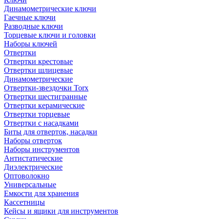
Динамометрические ключи
Гаечные ключи
Разводные ключи
Торцевые ключи и головки
Наборы ключей
Отвертки
Отвертки крестовые
Отвертки шлицевые
Динамометрические
Отвертки-звездочки Torx
Отвертки шестигранные
Отвертки керамические
Отвертки торцевые
Отвертки с насадками
Биты для отверток, насадки
Наборы отверток
Наборы инструментов
Антистатические
Диэлектрические
Оптоволокно
Универсальные
Емкости для хранения
Кассетницы
Кейсы и ящики для инструментов