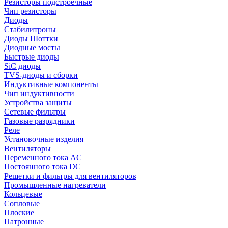
Резисторы подстроечные
Чип резисторы
Диоды
Стабилитроны
Диоды Шоттки
Диодные мосты
Быстрые диоды
SiC диоды
TVS-диоды и сборки
Индуктивные компоненты
Чип индуктивности
Устройства защиты
Сетевые фильтры
Газовые разрядники
Реле
Установочные изделия
Вентиляторы
Переменного тока AC
Постоянного тока DC
Решетки и фильтры для вентиляторов
Промышленные нагреватели
Кольцевые
Сопловые
Плоские
Патронные