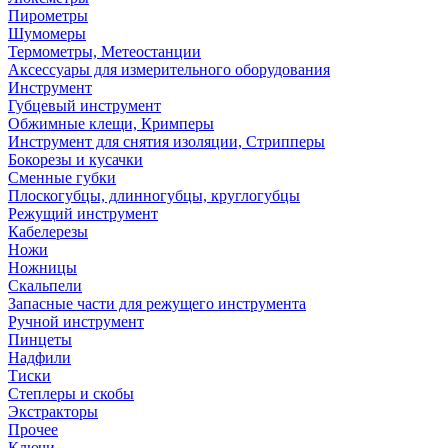
Пирометры
Шумомеры
Термометры, Метеостанции
Аксессуары для измерительного оборудования
Инструмент
Губцевый инструмент
Обжимные клещи, Кримперы
Инструмент для снятия изоляции, Стрипперы
Бокорезы и кусачки
Сменные губки
Плоскогубцы, длинногубцы, круглогубцы
Режущий инструмент
Кабелерезы
Ножи
Ножницы
Скальпели
Запасные части для режущего инструмента
Ручной инструмент
Пинцеты
Надфили
Тиски
Степлеры и скобы
Экстракторы
Прочее
Ключи