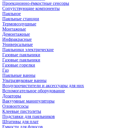
Проекционно-ёмкостные сенсоры
Сопутствующие компоненты
Паяльное
Паяльные станции
Термовоздушные
Монтажные
Демонтажные
Инфракрасные
Универсальные
Паяльники электрические
Газовые паяльники
Газовые паяльники
Газовые горелки
Газ
Паяльные ванны
Ультразвуковые ванны
Воздухоочистители и аксессуары для них
Вспомогательное оборудование
Дозаторы
Вакуумные манипуляторы
Оловоотсосы
Клеевые пистолеты
Подставки для паяльников
Штативы для плат
Емкости для флюсов