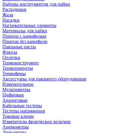
Наборы инструментов для пайки
Расходники
Жала
Насадки
Нагревательные элементы
Материалы для пайки
Припои с канифолью
Припои без канифоли
Паяльные пасты
Флюсы
Оплетки
Термоинструмент
Термопинцеты
Термофены
Аксессуары для паяльного оборудования
Измерительное
Мультиметры
Цифровые
Аналоговые
Кабельные тестеры
Тестеры напряжения
Токовые клещи
Измерители физических величин
Анемометры
Люксметры