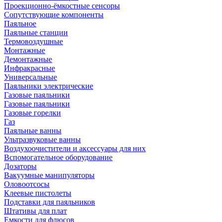
Проекционно-ёмкостные сенсоры
Сопутствующие компоненты
Паяльное
Паяльные станции
Термовоздушные
Монтажные
Демонтажные
Инфракрасные
Универсальные
Паяльники электрические
Газовые паяльники
Газовые паяльники
Газовые горелки
Газ
Паяльные ванны
Ультразвуковые ванны
Воздухоочистители и аксессуары для них
Вспомогательное оборудование
Дозаторы
Вакуумные манипуляторы
Оловоотсосы
Клеевые пистолеты
Подставки для паяльников
Штативы для плат
Емкости для флюсов