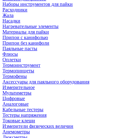
Наборы инструментов для пайки
Расходники
Жала
Насадки
Нагревательные элементы
Материалы для пайки
Припои с канифолью
Припои без канифоли
Паяльные пасты
Флюсы
Оплетки
Термоинструмент
Термопинцеты
Термофены
Аксессуары для паяльного оборудования
Измерительное
Мультиметры
Цифровые
Аналоговые
Кабельные тестеры
Тестеры напряжения
Токовые клещи
Измерители физических величин
Анемометры
Люксметры