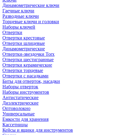
Динамометрические ключи
Гаечные ключи
Разводные ключи
Торцевые ключи и головки
Наборы ключей
Отвертки
Отвертки крестовые
Отвертки шлицевые
Динамометрические
Отвертки-звездочки Torx
Отвертки шестигранные
Отвертки керамические
Отвертки торцевые
Отвертки с насадками
Биты для отверток, насадки
Наборы отверток
Наборы инструментов
Антистатические
Диэлектрические
Оптоволокно
Универсальные
Емкости для хранения
Кассетницы
Кейсы и ящики для инструментов