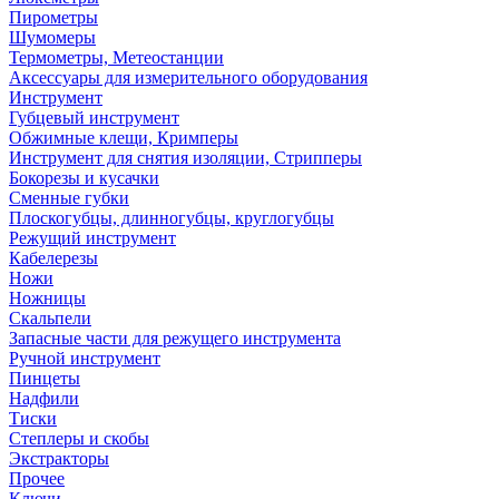
Пирометры
Шумомеры
Термометры, Метеостанции
Аксессуары для измерительного оборудования
Инструмент
Губцевый инструмент
Обжимные клещи, Кримперы
Инструмент для снятия изоляции, Стрипперы
Бокорезы и кусачки
Сменные губки
Плоскогубцы, длинногубцы, круглогубцы
Режущий инструмент
Кабелерезы
Ножи
Ножницы
Скальпели
Запасные части для режущего инструмента
Ручной инструмент
Пинцеты
Надфили
Тиски
Степлеры и скобы
Экстракторы
Прочее
Ключи