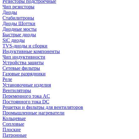
Резисторы подстроечные
Чип резисторы
Диоды
Стабилитроны
Диоды Шоттки
Диодные мосты
Быстрые диоды
SiC диоды
TVS-диоды и сборки
Индуктивные компоненты
Чип индуктивности
Устройства защиты
Сетевые фильтры
Газовые разрядники
Реле
Установочные изделия
Вентиляторы
Переменного тока AC
Постоянного тока DC
Решетки и фильтры для вентиляторов
Промышленные нагреватели
Кольцевые
Сопловые
Плоские
Патронные