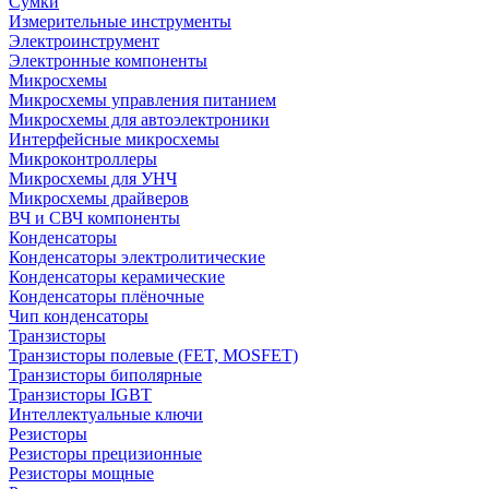
Сумки
Измерительные инструменты
Электроинструмент
Электронные компоненты
Микросхемы
Микросхемы управления питанием
Микросхемы для автоэлектроники
Интерфейсные микросхемы
Микроконтроллеры
Микросхемы для УНЧ
Микросхемы драйверов
ВЧ и СВЧ компоненты
Конденсаторы
Конденсаторы электролитические
Конденсаторы керамические
Конденсаторы плёночные
Чип конденсаторы
Транзисторы
Транзисторы полевые (FET, MOSFET)
Транзисторы биполярные
Транзисторы IGBT
Интеллектуальные ключи
Резисторы
Резисторы прецизионные
Резисторы мощные