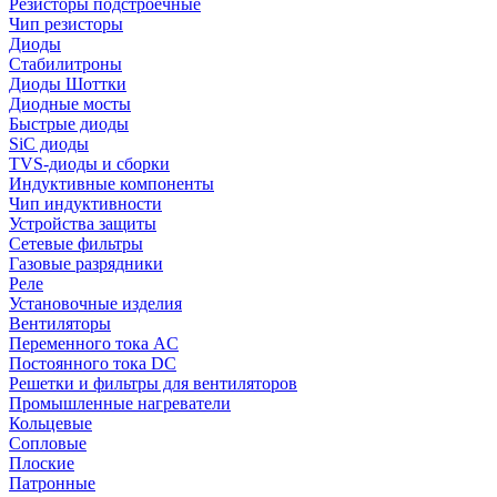
Резисторы подстроечные
Чип резисторы
Диоды
Стабилитроны
Диоды Шоттки
Диодные мосты
Быстрые диоды
SiC диоды
TVS-диоды и сборки
Индуктивные компоненты
Чип индуктивности
Устройства защиты
Сетевые фильтры
Газовые разрядники
Реле
Установочные изделия
Вентиляторы
Переменного тока AC
Постоянного тока DC
Решетки и фильтры для вентиляторов
Промышленные нагреватели
Кольцевые
Сопловые
Плоские
Патронные