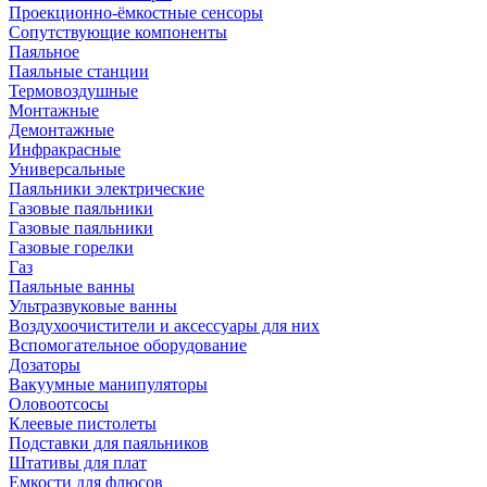
Проекционно-ёмкостные сенсоры
Сопутствующие компоненты
Паяльное
Паяльные станции
Термовоздушные
Монтажные
Демонтажные
Инфракрасные
Универсальные
Паяльники электрические
Газовые паяльники
Газовые паяльники
Газовые горелки
Газ
Паяльные ванны
Ультразвуковые ванны
Воздухоочистители и аксессуары для них
Вспомогательное оборудование
Дозаторы
Вакуумные манипуляторы
Оловоотсосы
Клеевые пистолеты
Подставки для паяльников
Штативы для плат
Емкости для флюсов