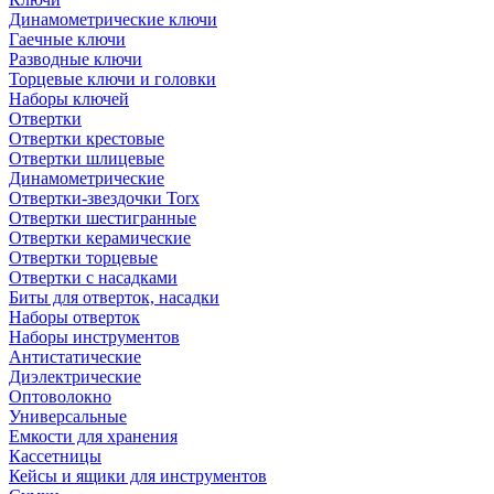
Динамометрические ключи
Гаечные ключи
Разводные ключи
Торцевые ключи и головки
Наборы ключей
Отвертки
Отвертки крестовые
Отвертки шлицевые
Динамометрические
Отвертки-звездочки Torx
Отвертки шестигранные
Отвертки керамические
Отвертки торцевые
Отвертки с насадками
Биты для отверток, насадки
Наборы отверток
Наборы инструментов
Антистатические
Диэлектрические
Оптоволокно
Универсальные
Емкости для хранения
Кассетницы
Кейсы и ящики для инструментов