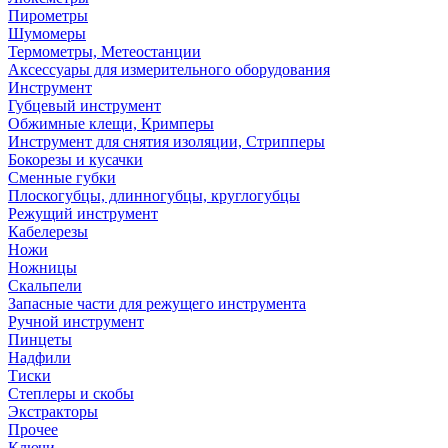
Пирометры
Шумомеры
Термометры, Метеостанции
Аксессуары для измерительного оборудования
Инструмент
Губцевый инструмент
Обжимные клещи, Кримперы
Инструмент для снятия изоляции, Стрипперы
Бокорезы и кусачки
Сменные губки
Плоскогубцы, длинногубцы, круглогубцы
Режущий инструмент
Кабелерезы
Ножи
Ножницы
Скальпели
Запасные части для режущего инструмента
Ручной инструмент
Пинцеты
Надфили
Тиски
Степлеры и скобы
Экстракторы
Прочее
Ключи