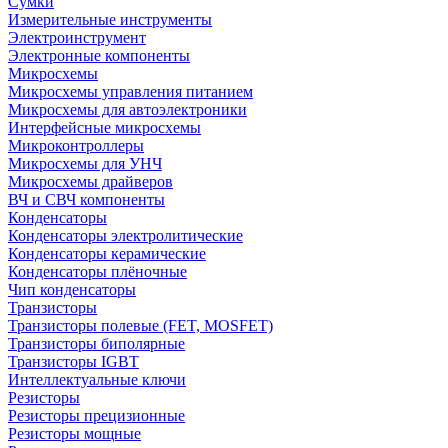
Сумки
Измерительные инструменты
Электроинструмент
Электронные компоненты
Микросхемы
Микросхемы управления питанием
Микросхемы для автоэлектроники
Интерфейсные микросхемы
Микроконтроллеры
Микросхемы для УНЧ
Микросхемы драйверов
ВЧ и СВЧ компоненты
Конденсаторы
Конденсаторы электролитические
Конденсаторы керамические
Конденсаторы плёночные
Чип конденсаторы
Транзисторы
Транзисторы полевые (FET, MOSFET)
Транзисторы биполярные
Транзисторы IGBT
Интеллектуальные ключи
Резисторы
Резисторы прецизионные
Резисторы мощные