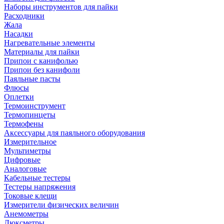
Наборы инструментов для пайки
Расходники
Жала
Насадки
Нагревательные элементы
Материалы для пайки
Припои с канифолью
Припои без канифоли
Паяльные пасты
Флюсы
Оплетки
Термоинструмент
Термопинцеты
Термофены
Аксессуары для паяльного оборудования
Измерительное
Мультиметры
Цифровые
Аналоговые
Кабельные тестеры
Тестеры напряжения
Токовые клещи
Измерители физических величин
Анемометры
Люксметры