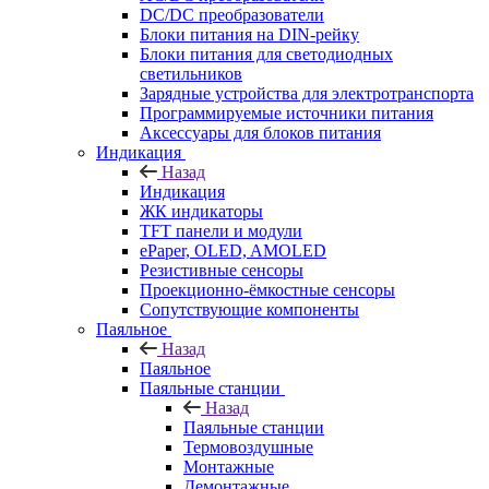
DC/DC преобразователи
Блоки питания на DIN-рейку
Блоки питания для светодиодных
светильников
Зарядные устройства для электротранспорта
Программируемые источники питания
Аксессуары для блоков питания
Индикация
Назад
Индикация
ЖК индикаторы
TFT панели и модули
ePaper, OLED, AMOLED
Резистивные сенсоры
Проекционно-ёмкостные сенсоры
Сопутствующие компоненты
Паяльное
Назад
Паяльное
Паяльные станции
Назад
Паяльные станции
Термовоздушные
Монтажные
Демонтажные