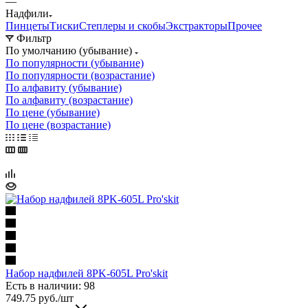
—
Надфили
Пинцеты
Тиски
Степлеры и скобы
Экстракторы
Прочее
Фильтр
По умолчанию (убывание)
По популярности (убывание)
По популярности (возрастание)
По алфавиту (убывание)
По алфавиту (возрастание)
По цене (убывание)
По цене (возрастание)
Набор надфилей 8PK-605L Pro'skit
Есть в наличии: 98
749.75
руб.
/шт