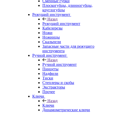
Сменные губки
Плоскогубцы, длинногубцы,
круглогубцы
Режущий инструмент
Назад
Режущий инструмент
Кабелерезы
Ножи
Ножницы
Скальпели
Запасные части для режущего
инструмента
Ручной инструмент
Назад
Ручной инструмент
Пинцеты
Надфили
Тиски
Степлеры и скобы
Экстракторы
Прочее
Ключи
Назад
Ключи
Динамометрические ключи