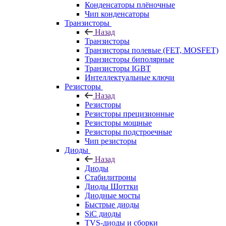
Конденсаторы плёночные
Чип конденсаторы
Транзисторы
Назад
Транзисторы
Транзисторы полевые (FET, MOSFET)
Транзисторы биполярные
Транзисторы IGBT
Интеллектуальные ключи
Резисторы
Назад
Резисторы
Резисторы прецизионные
Резисторы мощные
Резисторы подстроечные
Чип резисторы
Диоды
Назад
Диоды
Стабилитроны
Диоды Шоттки
Диодные мосты
Быстрые диоды
SiC диоды
TVS-диоды и сборки