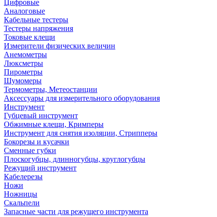
Цифровые
Аналоговые
Кабельные тестеры
Тестеры напряжения
Токовые клещи
Измерители физических величин
Анемометры
Люксметры
Пирометры
Шумомеры
Термометры, Метеостанции
Аксессуары для измерительного оборудования
Инструмент
Губцевый инструмент
Обжимные клещи, Кримперы
Инструмент для снятия изоляции, Стрипперы
Бокорезы и кусачки
Сменные губки
Плоскогубцы, длинногубцы, круглогубцы
Режущий инструмент
Кабелерезы
Ножи
Ножницы
Скальпели
Запасные части для режущего инструмента