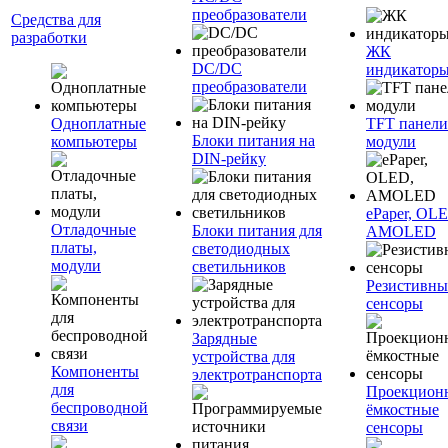
преобразователи
Средства для
разработки
ЖК
DC/DC
индикатор
преобразователи
Одноплатные
TFT панели
Блоки питания на
компьютеры
модули
DIN-рейку
ePaper, OL
Отладочные
Блоки питания для
AMOLED
платы,
светодиодных
модули
светильников
Резистивны
сенсоры
Зарядные
устройства для
Компоненты
электротранспорта
для
Проекцион
беспроводной
ёмкостные
связи
сенсоры