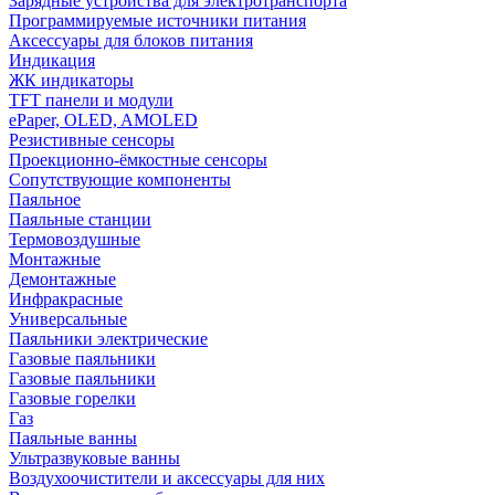
Зарядные устройства для электротранспорта
Программируемые источники питания
Аксессуары для блоков питания
Индикация
ЖК индикаторы
TFT панели и модули
ePaper, OLED, AMOLED
Резистивные сенсоры
Проекционно-ёмкостные сенсоры
Сопутствующие компоненты
Паяльное
Паяльные станции
Термовоздушные
Монтажные
Демонтажные
Инфракрасные
Универсальные
Паяльники электрические
Газовые паяльники
Газовые паяльники
Газовые горелки
Газ
Паяльные ванны
Ультразвуковые ванны
Воздухоочистители и аксессуары для них