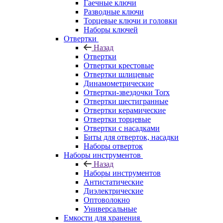
Гаечные ключи
Разводные ключи
Торцевые ключи и головки
Наборы ключей
Отвертки
Назад
Отвертки
Отвертки крестовые
Отвертки шлицевые
Динамометрические
Отвертки-звездочки Torx
Отвертки шестигранные
Отвертки керамические
Отвертки торцевые
Отвертки с насадками
Биты для отверток, насадки
Наборы отверток
Наборы инструментов
Назад
Наборы инструментов
Антистатические
Диэлектрические
Оптоволокно
Универсальные
Емкости для хранения