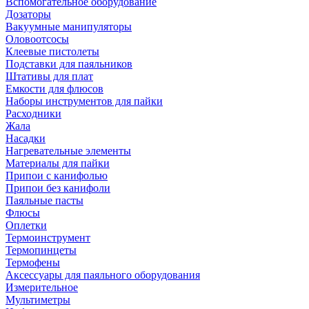
Вспомогательное оборудование
Дозаторы
Вакуумные манипуляторы
Оловоотсосы
Клеевые пистолеты
Подставки для паяльников
Штативы для плат
Емкости для флюсов
Наборы инструментов для пайки
Расходники
Жала
Насадки
Нагревательные элементы
Материалы для пайки
Припои с канифолью
Припои без канифоли
Паяльные пасты
Флюсы
Оплетки
Термоинструмент
Термопинцеты
Термофены
Аксессуары для паяльного оборудования
Измерительное
Мультиметры