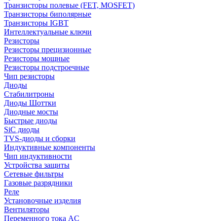
Транзисторы полевые (FET, MOSFET)
Транзисторы биполярные
Транзисторы IGBT
Интеллектуальные ключи
Резисторы
Резисторы прецизионные
Резисторы мощные
Резисторы подстроечные
Чип резисторы
Диоды
Стабилитроны
Диоды Шоттки
Диодные мосты
Быстрые диоды
SiC диоды
TVS-диоды и сборки
Индуктивные компоненты
Чип индуктивности
Устройства защиты
Сетевые фильтры
Газовые разрядники
Реле
Установочные изделия
Вентиляторы
Переменного тока AC