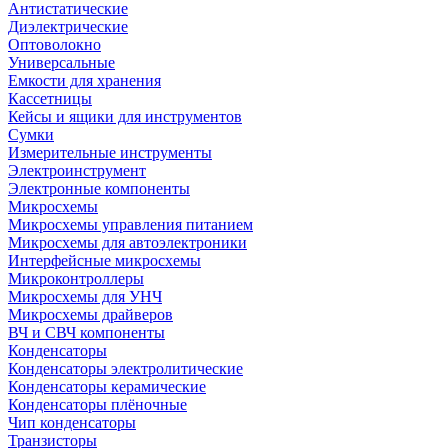
Антистатические
Диэлектрические
Оптоволокно
Универсальные
Емкости для хранения
Кассетницы
Кейсы и ящики для инструментов
Сумки
Измерительные инструменты
Электроинструмент
Электронные компоненты
Микросхемы
Микросхемы управления питанием
Микросхемы для автоэлектроники
Интерфейсные микросхемы
Микроконтроллеры
Микросхемы для УНЧ
Микросхемы драйверов
ВЧ и СВЧ компоненты
Конденсаторы
Конденсаторы электролитические
Конденсаторы керамические
Конденсаторы плёночные
Чип конденсаторы
Транзисторы