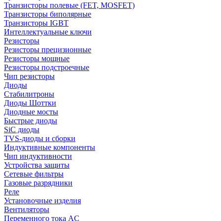
Транзисторы полевые (FET, MOSFET)
Транзисторы биполярные
Транзисторы IGBT
Интеллектуальные ключи
Резисторы
Резисторы прецизионные
Резисторы мощные
Резисторы подстроечные
Чип резисторы
Диоды
Стабилитроны
Диоды Шоттки
Диодные мосты
Быстрые диоды
SiC диоды
TVS-диоды и сборки
Индуктивные компоненты
Чип индуктивности
Устройства защиты
Сетевые фильтры
Газовые разрядники
Реле
Установочные изделия
Вентиляторы
Переменного тока AC