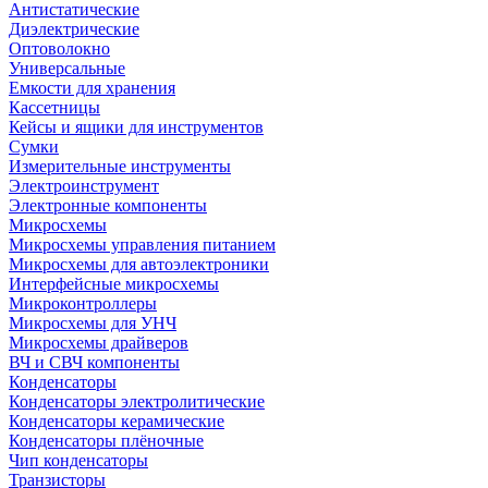
Антистатические
Диэлектрические
Оптоволокно
Универсальные
Емкости для хранения
Кассетницы
Кейсы и ящики для инструментов
Сумки
Измерительные инструменты
Электроинструмент
Электронные компоненты
Микросхемы
Микросхемы управления питанием
Микросхемы для автоэлектроники
Интерфейсные микросхемы
Микроконтроллеры
Микросхемы для УНЧ
Микросхемы драйверов
ВЧ и СВЧ компоненты
Конденсаторы
Конденсаторы электролитические
Конденсаторы керамические
Конденсаторы плёночные
Чип конденсаторы
Транзисторы