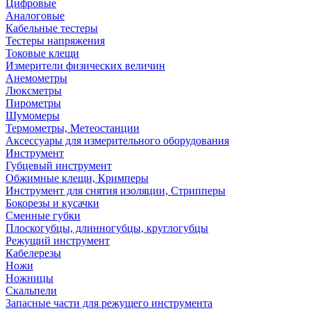
Цифровые
Аналоговые
Кабельные тестеры
Тестеры напряжения
Токовые клещи
Измерители физических величин
Анемометры
Люксметры
Пирометры
Шумомеры
Термометры, Метеостанции
Аксессуары для измерительного оборудования
Инструмент
Губцевый инструмент
Обжимные клещи, Кримперы
Инструмент для снятия изоляции, Стрипперы
Бокорезы и кусачки
Сменные губки
Плоскогубцы, длинногубцы, круглогубцы
Режущий инструмент
Кабелерезы
Ножи
Ножницы
Скальпели
Запасные части для режущего инструмента