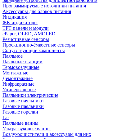
Зарядные устройства для электротранспорта
Программируемые источники питания
Аксессуары для блоков питания
Индикация
ЖК индикаторы
TFT панели и модули
ePaper, OLED, AMOLED
Резистивные сенсоры
Проекционно-ёмкостные сенсоры
Сопутствующие компоненты
Паяльное
Паяльные станции
Термовоздушные
Монтажные
Демонтажные
Инфракрасные
Универсальные
Паяльники электрические
Газовые паяльники
Газовые паяльники
Газовые горелки
Газ
Паяльные ванны
Ультразвуковые ванны
Воздухоочистители и аксессуары для них