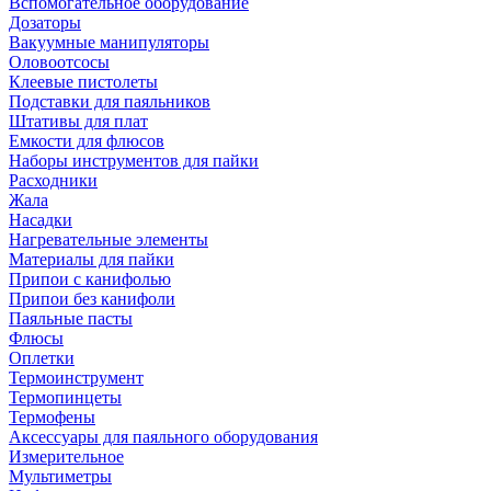
Вспомогательное оборудование
Дозаторы
Вакуумные манипуляторы
Оловоотсосы
Клеевые пистолеты
Подставки для паяльников
Штативы для плат
Емкости для флюсов
Наборы инструментов для пайки
Расходники
Жала
Насадки
Нагревательные элементы
Материалы для пайки
Припои с канифолью
Припои без канифоли
Паяльные пасты
Флюсы
Оплетки
Термоинструмент
Термопинцеты
Термофены
Аксессуары для паяльного оборудования
Измерительное
Мультиметры