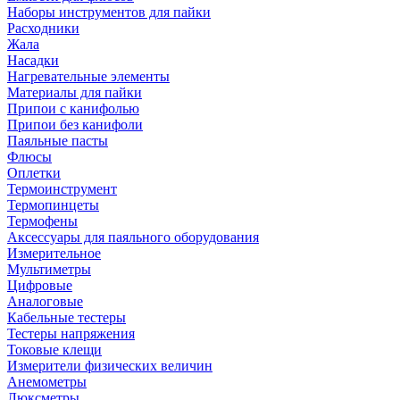
Наборы инструментов для пайки
Расходники
Жала
Насадки
Нагревательные элементы
Материалы для пайки
Припои с канифолью
Припои без канифоли
Паяльные пасты
Флюсы
Оплетки
Термоинструмент
Термопинцеты
Термофены
Аксессуары для паяльного оборудования
Измерительное
Мультиметры
Цифровые
Аналоговые
Кабельные тестеры
Тестеры напряжения
Токовые клещи
Измерители физических величин
Анемометры
Люксметры