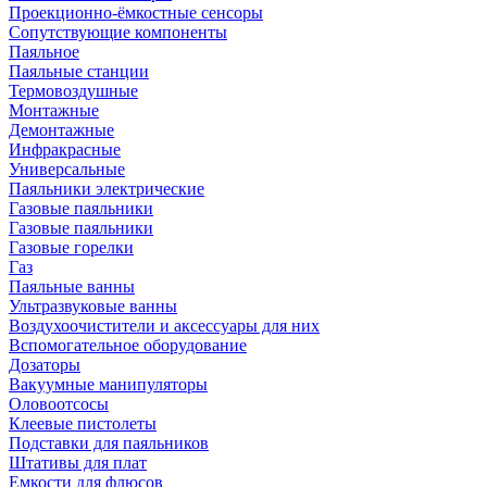
Проекционно-ёмкостные сенсоры
Сопутствующие компоненты
Паяльное
Паяльные станции
Термовоздушные
Монтажные
Демонтажные
Инфракрасные
Универсальные
Паяльники электрические
Газовые паяльники
Газовые паяльники
Газовые горелки
Газ
Паяльные ванны
Ультразвуковые ванны
Воздухоочистители и аксессуары для них
Вспомогательное оборудование
Дозаторы
Вакуумные манипуляторы
Оловоотсосы
Клеевые пистолеты
Подставки для паяльников
Штативы для плат
Емкости для флюсов