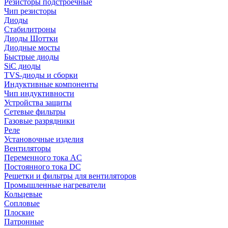
Резисторы подстроечные
Чип резисторы
Диоды
Стабилитроны
Диоды Шоттки
Диодные мосты
Быстрые диоды
SiC диоды
TVS-диоды и сборки
Индуктивные компоненты
Чип индуктивности
Устройства защиты
Сетевые фильтры
Газовые разрядники
Реле
Установочные изделия
Вентиляторы
Переменного тока AC
Постоянного тока DC
Решетки и фильтры для вентиляторов
Промышленные нагреватели
Кольцевые
Сопловые
Плоские
Патронные