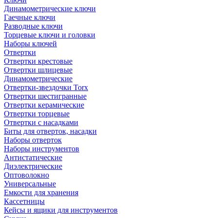
Динамометрические ключи
Гаечные ключи
Разводные ключи
Торцевые ключи и головки
Наборы ключей
Отвертки
Отвертки крестовые
Отвертки шлицевые
Динамометрические
Отвертки-звездочки Torx
Отвертки шестигранные
Отвертки керамические
Отвертки торцевые
Отвертки с насадками
Биты для отверток, насадки
Наборы отверток
Наборы инструментов
Антистатические
Диэлектрические
Оптоволокно
Универсальные
Емкости для хранения
Кассетницы
Кейсы и ящики для инструментов