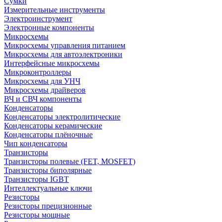
Сумки
Измерительные инструменты
Электроинструмент
Электронные компоненты
Микросхемы
Микросхемы управления питанием
Микросхемы для автоэлектроники
Интерфейсные микросхемы
Микроконтроллеры
Микросхемы для УНЧ
Микросхемы драйверов
ВЧ и СВЧ компоненты
Конденсаторы
Конденсаторы электролитические
Конденсаторы керамические
Конденсаторы плёночные
Чип конденсаторы
Транзисторы
Транзисторы полевые (FET, MOSFET)
Транзисторы биполярные
Транзисторы IGBT
Интеллектуальные ключи
Резисторы
Резисторы прецизионные
Резисторы мощные