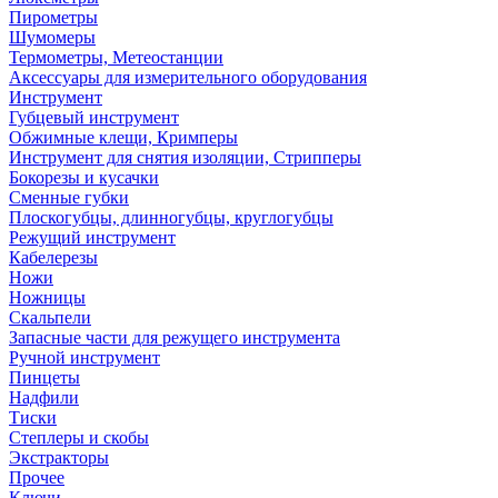
Пирометры
Шумомеры
Термометры, Метеостанции
Аксессуары для измерительного оборудования
Инструмент
Губцевый инструмент
Обжимные клещи, Кримперы
Инструмент для снятия изоляции, Стрипперы
Бокорезы и кусачки
Сменные губки
Плоскогубцы, длинногубцы, круглогубцы
Режущий инструмент
Кабелерезы
Ножи
Ножницы
Скальпели
Запасные части для режущего инструмента
Ручной инструмент
Пинцеты
Надфили
Тиски
Степлеры и скобы
Экстракторы
Прочее
Ключи