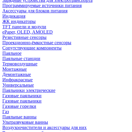
Зарядные устройства для электротранспорта
Программируемые источники питания
Аксессуары для блоков питания
Индикация
ЖК индикаторы
TFT панели и модули
ePaper, OLED, AMOLED
Резистивные сенсоры
Проекционно-ёмкостные сенсоры
Сопутствующие компоненты
Паяльное
Паяльные станции
Термовоздушные
Монтажные
Демонтажные
Инфракрасные
Универсальные
Паяльники электрические
Газовые паяльники
Газовые паяльники
Газовые горелки
Газ
Паяльные ванны
Ультразвуковые ванны
Воздухоочистители и аксессуары для них