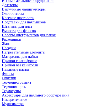
Вспомогательное оборудование
Дозаторы
Вакуумные манипуляторы
Оловоотсосы
Клеевые пистолеты
Подставки для паяльников
Штативы для плат
Емкости для флюсов
Наборы инструментов для пайки
Расходники
Жала
Насадки
Нагревательные элементы
Материалы для пайки
Припои с канифолью
Припои без канифоли
Паяльные пасты
Флюсы
Оплетки
Термоинструмент
Термопинцеты
Термофены
Аксессуары для паяльного оборудования
Измерительное
Мультиметры