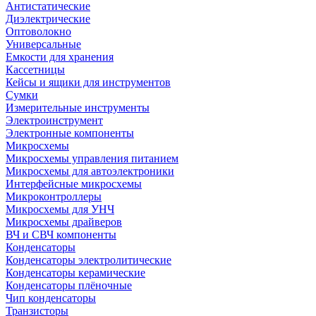
Антистатические
Диэлектрические
Оптоволокно
Универсальные
Емкости для хранения
Кассетницы
Кейсы и ящики для инструментов
Сумки
Измерительные инструменты
Электроинструмент
Электронные компоненты
Микросхемы
Микросхемы управления питанием
Микросхемы для автоэлектроники
Интерфейсные микросхемы
Микроконтроллеры
Микросхемы для УНЧ
Микросхемы драйверов
ВЧ и СВЧ компоненты
Конденсаторы
Конденсаторы электролитические
Конденсаторы керамические
Конденсаторы плёночные
Чип конденсаторы
Транзисторы