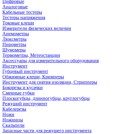
Цифровые
Аналоговые
Кабельные тестеры
Тестеры напряжения
Токовые клещи
Измерители физических величин
Анемометры
Люксметры
Пирометры
Шумомеры
Термометры, Метеостанции
Аксессуары для измерительного оборудования
Инструмент
Губцевый инструмент
Обжимные клещи, Кримперы
Инструмент для снятия изоляции, Стрипперы
Бокорезы и кусачки
Сменные губки
Плоскогубцы, длинногубцы, круглогубцы
Режущий инструмент
Кабелерезы
Ножи
Ножницы
Скальпели
Запасные части для режущего инструмента