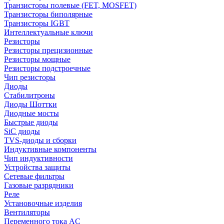
Транзисторы полевые (FET, MOSFET)
Транзисторы биполярные
Транзисторы IGBT
Интеллектуальные ключи
Резисторы
Резисторы прецизионные
Резисторы мощные
Резисторы подстроечные
Чип резисторы
Диоды
Стабилитроны
Диоды Шоттки
Диодные мосты
Быстрые диоды
SiC диоды
TVS-диоды и сборки
Индуктивные компоненты
Чип индуктивности
Устройства защиты
Сетевые фильтры
Газовые разрядники
Реле
Установочные изделия
Вентиляторы
Переменного тока AC