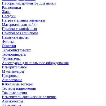
Наборы инструментов для пайки
Расходники
Жала
Насадки
Нагревательные элементы
Материалы для пайки
Припои с канифолью
Припои без канифоли
Паяльные пасты
Флюсы
Оплетки
Термоинструмент
Термопинцеты
Термофены
Аксессуары для паяльного оборудования
Измерительное
Мультиметры
Цифровые
Аналоговые
Кабельные тестеры
Тестеры напряжения
Токовые клещи
Измерители физических величин
Анемометры
Люксметры