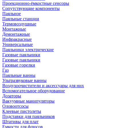
Проекционно-ёмкостные сенсоры
Сопутствующие компоненты
Паяльное
Паяльные станции
Термовоздушные
Монтажные
Демонтажные
Инфракрасные
Универсальные
Паяльники электрические
Газовые паяльники
Газовые паяльники
Газовые горелки
Газ
Паяльные ванны
Ультразвуковые ванны
Воздухоочистители и аксессуары для них
Вспомогательное оборудование
Дозаторы
Вакуумные манипуляторы
Оловоотсосы
Клеевые пистолеты
Подставки для паяльников
Штативы для плат
Емкости для флюсов