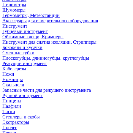
Пирометры
Шумомеры
Термометры, Метеостанции
Аксессуары для измерительного оборудования
Инструмент
Губцевый инструмент
Обжимные клещи, Кримперы
Инструмент для снятия изоляции, Стрипперы
Бокорезы и кусачки
Сменные губки
Плоскогубцы, длинногубцы, круглогубцы
Режущий инструмент
Кабелерезы
Ножи
Ножницы
Скальпели
Запасные части для режущего инструмента
Ручной инструмент
Пинцеты
Надфили
Тиски
Степлеры и скобы
Экстракторы
Прочее
Ключи