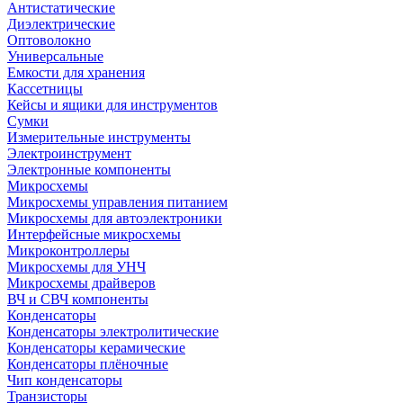
Антистатические
Диэлектрические
Оптоволокно
Универсальные
Емкости для хранения
Кассетницы
Кейсы и ящики для инструментов
Сумки
Измерительные инструменты
Электроинструмент
Электронные компоненты
Микросхемы
Микросхемы управления питанием
Микросхемы для автоэлектроники
Интерфейсные микросхемы
Микроконтроллеры
Микросхемы для УНЧ
Микросхемы драйверов
ВЧ и СВЧ компоненты
Конденсаторы
Конденсаторы электролитические
Конденсаторы керамические
Конденсаторы плёночные
Чип конденсаторы
Транзисторы