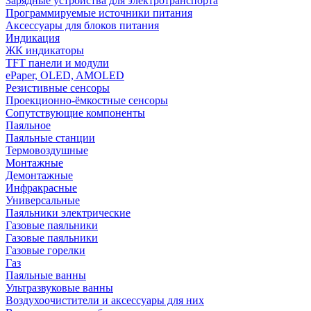
Зарядные устройства для электротранспорта
Программируемые источники питания
Аксессуары для блоков питания
Индикация
ЖК индикаторы
TFT панели и модули
ePaper, OLED, AMOLED
Резистивные сенсоры
Проекционно-ёмкостные сенсоры
Сопутствующие компоненты
Паяльное
Паяльные станции
Термовоздушные
Монтажные
Демонтажные
Инфракрасные
Универсальные
Паяльники электрические
Газовые паяльники
Газовые паяльники
Газовые горелки
Газ
Паяльные ванны
Ультразвуковые ванны
Воздухоочистители и аксессуары для них