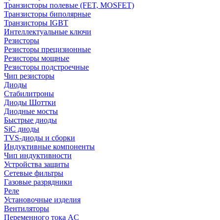
Транзисторы полевые (FET, MOSFET)
Транзисторы биполярные
Транзисторы IGBT
Интеллектуальные ключи
Резисторы
Резисторы прецизионные
Резисторы мощные
Резисторы подстроечные
Чип резисторы
Диоды
Стабилитроны
Диоды Шоттки
Диодные мосты
Быстрые диоды
SiC диоды
TVS-диоды и сборки
Индуктивные компоненты
Чип индуктивности
Устройства защиты
Сетевые фильтры
Газовые разрядники
Реле
Установочные изделия
Вентиляторы
Переменного тока AC