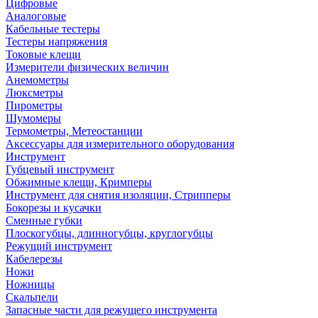
Цифровые
Аналоговые
Кабельные тестеры
Тестеры напряжения
Токовые клещи
Измерители физических величин
Анемометры
Люксметры
Пирометры
Шумомеры
Термометры, Метеостанции
Аксессуары для измерительного оборудования
Инструмент
Губцевый инструмент
Обжимные клещи, Кримперы
Инструмент для снятия изоляции, Стрипперы
Бокорезы и кусачки
Сменные губки
Плоскогубцы, длинногубцы, круглогубцы
Режущий инструмент
Кабелерезы
Ножи
Ножницы
Скальпели
Запасные части для режущего инструмента