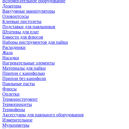
Вспомогательное оборудование
Дозаторы
Вакуумные манипуляторы
Оловоотсосы
Клеевые пистолеты
Подставки для паяльников
Штативы для плат
Емкости для флюсов
Наборы инструментов для пайки
Расходники
Жала
Насадки
Нагревательные элементы
Материалы для пайки
Припои с канифолью
Припои без канифоли
Паяльные пасты
Флюсы
Оплетки
Термоинструмент
Термопинцеты
Термофены
Аксессуары для паяльного оборудования
Измерительное
Мультиметры