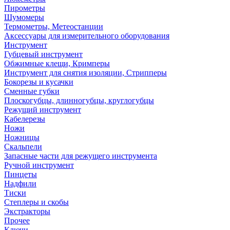
Пирометры
Шумомеры
Термометры, Метеостанции
Аксессуары для измерительного оборудования
Инструмент
Губцевый инструмент
Обжимные клещи, Кримперы
Инструмент для снятия изоляции, Стрипперы
Бокорезы и кусачки
Сменные губки
Плоскогубцы, длинногубцы, круглогубцы
Режущий инструмент
Кабелерезы
Ножи
Ножницы
Скальпели
Запасные части для режущего инструмента
Ручной инструмент
Пинцеты
Надфили
Тиски
Степлеры и скобы
Экстракторы
Прочее
Ключи