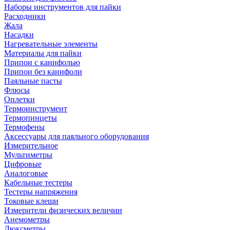
Наборы инструментов для пайки
Расходники
Жала
Насадки
Нагревательные элементы
Материалы для пайки
Припои с канифолью
Припои без канифоли
Паяльные пасты
Флюсы
Оплетки
Термоинструмент
Термопинцеты
Термофены
Аксессуары для паяльного оборудования
Измерительное
Мультиметры
Цифровые
Аналоговые
Кабельные тестеры
Тестеры напряжения
Токовые клещи
Измерители физических величин
Анемометры
Люксметры