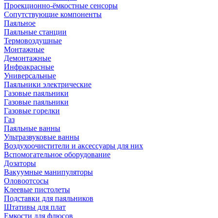
Проекционно-ёмкостные сенсоры
Сопутствующие компоненты
Паяльное
Паяльные станции
Термовоздушные
Монтажные
Демонтажные
Инфракрасные
Универсальные
Паяльники электрические
Газовые паяльники
Газовые паяльники
Газовые горелки
Газ
Паяльные ванны
Ультразвуковые ванны
Воздухоочистители и аксессуары для них
Вспомогательное оборудование
Дозаторы
Вакуумные манипуляторы
Оловоотсосы
Клеевые пистолеты
Подставки для паяльников
Штативы для плат
Емкости для флюсов