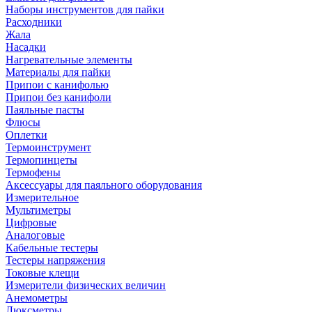
Наборы инструментов для пайки
Расходники
Жала
Насадки
Нагревательные элементы
Материалы для пайки
Припои с канифолью
Припои без канифоли
Паяльные пасты
Флюсы
Оплетки
Термоинструмент
Термопинцеты
Термофены
Аксессуары для паяльного оборудования
Измерительное
Мультиметры
Цифровые
Аналоговые
Кабельные тестеры
Тестеры напряжения
Токовые клещи
Измерители физических величин
Анемометры
Люксметры