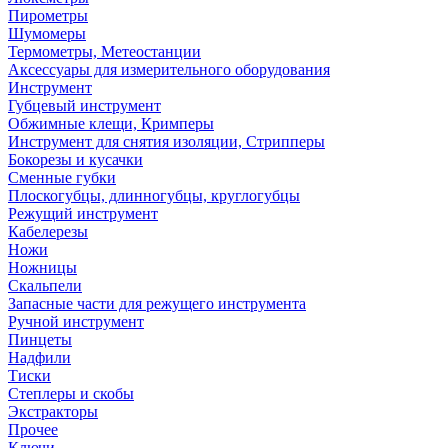
Пирометры
Шумомеры
Термометры, Метеостанции
Аксессуары для измерительного оборудования
Инструмент
Губцевый инструмент
Обжимные клещи, Кримперы
Инструмент для снятия изоляции, Стрипперы
Бокорезы и кусачки
Сменные губки
Плоскогубцы, длинногубцы, круглогубцы
Режущий инструмент
Кабелерезы
Ножи
Ножницы
Скальпели
Запасные части для режущего инструмента
Ручной инструмент
Пинцеты
Надфили
Тиски
Степлеры и скобы
Экстракторы
Прочее
Ключи