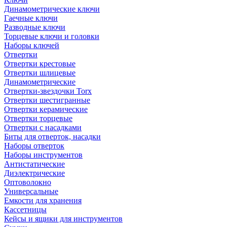
Динамометрические ключи
Гаечные ключи
Разводные ключи
Торцевые ключи и головки
Наборы ключей
Отвертки
Отвертки крестовые
Отвертки шлицевые
Динамометрические
Отвертки-звездочки Torx
Отвертки шестигранные
Отвертки керамические
Отвертки торцевые
Отвертки с насадками
Биты для отверток, насадки
Наборы отверток
Наборы инструментов
Антистатические
Диэлектрические
Оптоволокно
Универсальные
Емкости для хранения
Кассетницы
Кейсы и ящики для инструментов