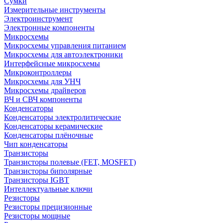
Сумки
Измерительные инструменты
Электроинструмент
Электронные компоненты
Микросхемы
Микросхемы управления питанием
Микросхемы для автоэлектроники
Интерфейсные микросхемы
Микроконтроллеры
Микросхемы для УНЧ
Микросхемы драйверов
ВЧ и СВЧ компоненты
Конденсаторы
Конденсаторы электролитические
Конденсаторы керамические
Конденсаторы плёночные
Чип конденсаторы
Транзисторы
Транзисторы полевые (FET, MOSFET)
Транзисторы биполярные
Транзисторы IGBT
Интеллектуальные ключи
Резисторы
Резисторы прецизионные
Резисторы мощные