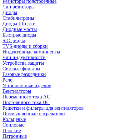
Резисторы подстроечные
Чип резисторы
Диоды
Стабилитроны
Диоды Шоттки
Диодные мосты
Быстрые диоды
SiC диоды
TVS-диоды и сборки
Индуктивные компоненты
Чип индуктивности
Устройства защиты
Сетевые фильтры
Газовые разрядники
Реле
Установочные изделия
Вентиляторы
Переменного тока AC
Постоянного тока DC
Решетки и фильтры для вентиляторов
Промышленные нагреватели
Кольцевые
Сопловые
Плоские
Патронные