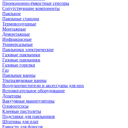
Проекционно-ёмкостные сенсоры
Сопутствующие компоненты
Паяльное
Паяльные станции
Термовоздушные
Монтажные
Демонтажные
Инфракрасные
Универсальные
Паяльники электрические
Газовые паяльники
Газовые паяльники
Газовые горелки
Газ
Паяльные ванны
Ультразвуковые ванны
Воздухоочистители и аксессуары для них
Вспомогательное оборудование
Дозаторы
Вакуумные манипуляторы
Оловоотсосы
Клеевые пистолеты
Подставки для паяльников
Штативы для плат
Емкости для флюсов