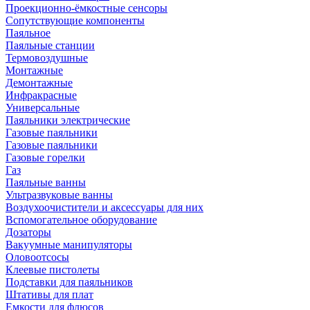
Проекционно-ёмкостные сенсоры
Сопутствующие компоненты
Паяльное
Паяльные станции
Термовоздушные
Монтажные
Демонтажные
Инфракрасные
Универсальные
Паяльники электрические
Газовые паяльники
Газовые паяльники
Газовые горелки
Газ
Паяльные ванны
Ультразвуковые ванны
Воздухоочистители и аксессуары для них
Вспомогательное оборудование
Дозаторы
Вакуумные манипуляторы
Оловоотсосы
Клеевые пистолеты
Подставки для паяльников
Штативы для плат
Емкости для флюсов