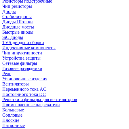
Резисторы подстроечные
Чип резисторы
Диоды
Стабилитроны
Диоды Шоттки
Диодные мосты
Быстрые диоды
SiC диоды
TVS-диоды и сборки
Индуктивные компоненты
Чип индуктивности
Устройства защиты
Сетевые фильтры
Газовые разрядники
Реле
Установочные изделия
Вентиляторы
Переменного тока AC
Постоянного тока DC
Решетки и фильтры для вентиляторов
Промышленные нагреватели
Кольцевые
Сопловые
Плоские
Патронные