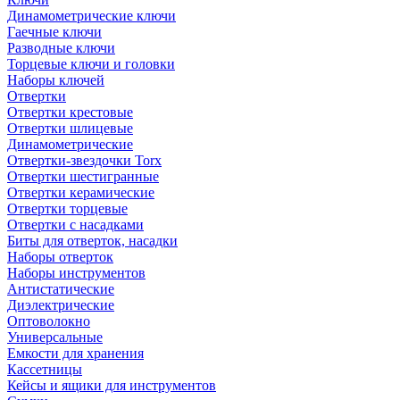
Динамометрические ключи
Гаечные ключи
Разводные ключи
Торцевые ключи и головки
Наборы ключей
Отвертки
Отвертки крестовые
Отвертки шлицевые
Динамометрические
Отвертки-звездочки Torx
Отвертки шестигранные
Отвертки керамические
Отвертки торцевые
Отвертки с насадками
Биты для отверток, насадки
Наборы отверток
Наборы инструментов
Антистатические
Диэлектрические
Оптоволокно
Универсальные
Емкости для хранения
Кассетницы
Кейсы и ящики для инструментов