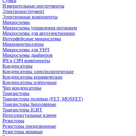
Сумки
Измерительные инструменты
Электроинструмент
Электронные компоненты
Микросхемы
Микросхемы управления питанием
Микросхемы для автоэлектроники
Интерфейсные микросхемы
Микроконтроллеры
Микросхемы для УНЧ
Микросхемы драйверов
ВЧ и СВЧ компоненты
Конденсаторы
Конденсаторы электролитические
Конденсаторы керамические
Конденсаторы плёночные
Чип конденсаторы
Транзисторы
Транзисторы полевые (FET, MOSFET)
Транзисторы биполярные
Транзисторы IGBT
Интеллектуальные ключи
Резисторы
Резисторы прецизионные
Резисторы мощные