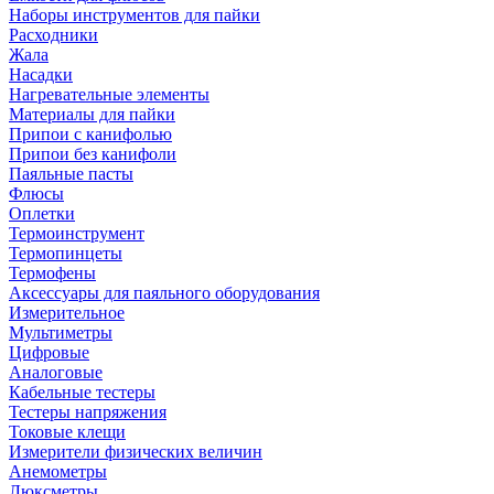
Наборы инструментов для пайки
Расходники
Жала
Насадки
Нагревательные элементы
Материалы для пайки
Припои с канифолью
Припои без канифоли
Паяльные пасты
Флюсы
Оплетки
Термоинструмент
Термопинцеты
Термофены
Аксессуары для паяльного оборудования
Измерительное
Мультиметры
Цифровые
Аналоговые
Кабельные тестеры
Тестеры напряжения
Токовые клещи
Измерители физических величин
Анемометры
Люксметры