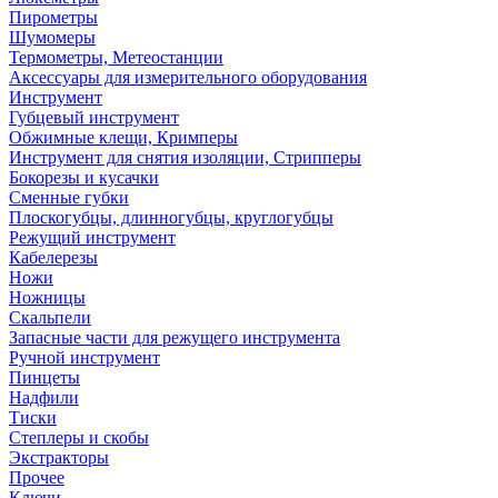
Пирометры
Шумомеры
Термометры, Метеостанции
Аксессуары для измерительного оборудования
Инструмент
Губцевый инструмент
Обжимные клещи, Кримперы
Инструмент для снятия изоляции, Стрипперы
Бокорезы и кусачки
Сменные губки
Плоскогубцы, длинногубцы, круглогубцы
Режущий инструмент
Кабелерезы
Ножи
Ножницы
Скальпели
Запасные части для режущего инструмента
Ручной инструмент
Пинцеты
Надфили
Тиски
Степлеры и скобы
Экстракторы
Прочее
Ключи