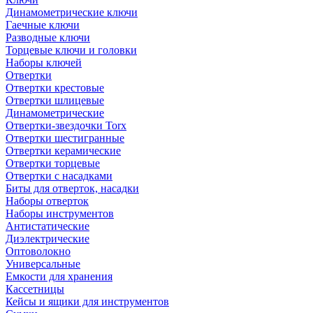
Динамометрические ключи
Гаечные ключи
Разводные ключи
Торцевые ключи и головки
Наборы ключей
Отвертки
Отвертки крестовые
Отвертки шлицевые
Динамометрические
Отвертки-звездочки Torx
Отвертки шестигранные
Отвертки керамические
Отвертки торцевые
Отвертки с насадками
Биты для отверток, насадки
Наборы отверток
Наборы инструментов
Антистатические
Диэлектрические
Оптоволокно
Универсальные
Емкости для хранения
Кассетницы
Кейсы и ящики для инструментов