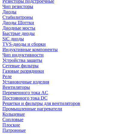
Резисторы подстроечные
Чип резисторы
Диоды
Стабилитроны
Диоды Шоттки
Диодные мосты
Быстрые диоды
SiC диоды
TVS-диоды и сборки
Индуктивные компоненты
Чип индуктивности
Устройства защиты
Сетевые фильтры
Газовые разрядники
Реле
Установочные изделия
Вентиляторы
Переменного тока AC
Постоянного тока DC
Решетки и фильтры для вентиляторов
Промышленные нагреватели
Кольцевые
Сопловые
Плоские
Патронные