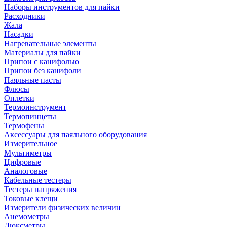
Наборы инструментов для пайки
Расходники
Жала
Насадки
Нагревательные элементы
Материалы для пайки
Припои с канифолью
Припои без канифоли
Паяльные пасты
Флюсы
Оплетки
Термоинструмент
Термопинцеты
Термофены
Аксессуары для паяльного оборудования
Измерительное
Мультиметры
Цифровые
Аналоговые
Кабельные тестеры
Тестеры напряжения
Токовые клещи
Измерители физических величин
Анемометры
Люксметры