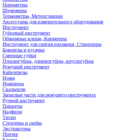
Пирометры
Шумомеры
Термометры, Метеостанции
Аксессуары для измерительного оборудования
Инструмент
Губцевый инструмент
Обжимные клещи, Кримперы
Инструмент для снятия изоляции, Стрипперы
Бокорезы и кусачки
Сменные губки
Плоскогубцы, длинногубцы, круглогубцы
Режущий инструмент
Кабелерезы
Ножи
Ножницы
Скальпели
Запасные части для режущего инструмента
Ручной инструмент
Пинцеты
Надфили
Тиски
Степлеры и скобы
Экстракторы
Прочее
Ключи