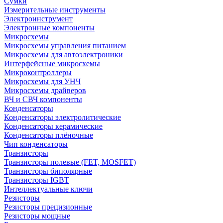
Сумки
Измерительные инструменты
Электроинструмент
Электронные компоненты
Микросхемы
Микросхемы управления питанием
Микросхемы для автоэлектроники
Интерфейсные микросхемы
Микроконтроллеры
Микросхемы для УНЧ
Микросхемы драйверов
ВЧ и СВЧ компоненты
Конденсаторы
Конденсаторы электролитические
Конденсаторы керамические
Конденсаторы плёночные
Чип конденсаторы
Транзисторы
Транзисторы полевые (FET, MOSFET)
Транзисторы биполярные
Транзисторы IGBT
Интеллектуальные ключи
Резисторы
Резисторы прецизионные
Резисторы мощные