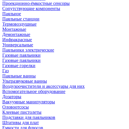
Проекционно-ёмкостные сенсоры
Сопутствующие компоненты
Паяльное
Паяльные станции
Термовоздушные
Монтажные
Демонтажные
Инфракрасные
Универсальные
Паяльники электрические
Газовые паяльники
Газовые паяльники
Газовые горелки
Газ
Паяльные ванны
Ультразвуковые ванны
Воздухоочистители и аксессуары для них
Вспомогательное оборудование
Дозаторы
Вакуумные манипуляторы
Оловоотсосы
Клеевые пистолеты
Подставки для паяльников
Штативы для плат
Емкости для флюсов