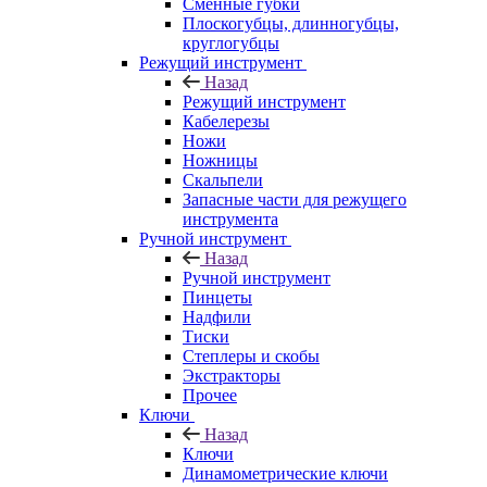
Сменные губки
Плоскогубцы, длинногубцы,
круглогубцы
Режущий инструмент
Назад
Режущий инструмент
Кабелерезы
Ножи
Ножницы
Скальпели
Запасные части для режущего
инструмента
Ручной инструмент
Назад
Ручной инструмент
Пинцеты
Надфили
Тиски
Степлеры и скобы
Экстракторы
Прочее
Ключи
Назад
Ключи
Динамометрические ключи