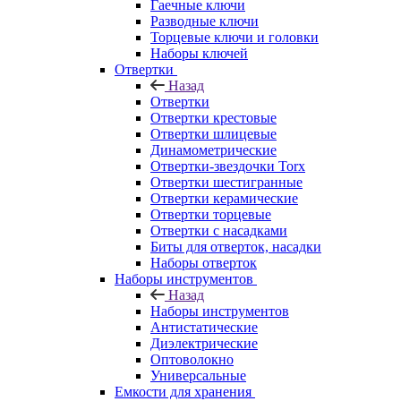
Гаечные ключи
Разводные ключи
Торцевые ключи и головки
Наборы ключей
Отвертки
Назад
Отвертки
Отвертки крестовые
Отвертки шлицевые
Динамометрические
Отвертки-звездочки Torx
Отвертки шестигранные
Отвертки керамические
Отвертки торцевые
Отвертки с насадками
Биты для отверток, насадки
Наборы отверток
Наборы инструментов
Назад
Наборы инструментов
Антистатические
Диэлектрические
Оптоволокно
Универсальные
Емкости для хранения