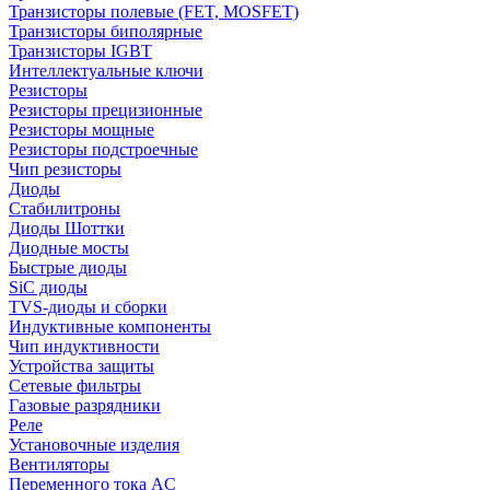
Транзисторы полевые (FET, MOSFET)
Транзисторы биполярные
Транзисторы IGBT
Интеллектуальные ключи
Резисторы
Резисторы прецизионные
Резисторы мощные
Резисторы подстроечные
Чип резисторы
Диоды
Стабилитроны
Диоды Шоттки
Диодные мосты
Быстрые диоды
SiC диоды
TVS-диоды и сборки
Индуктивные компоненты
Чип индуктивности
Устройства защиты
Сетевые фильтры
Газовые разрядники
Реле
Установочные изделия
Вентиляторы
Переменного тока AC