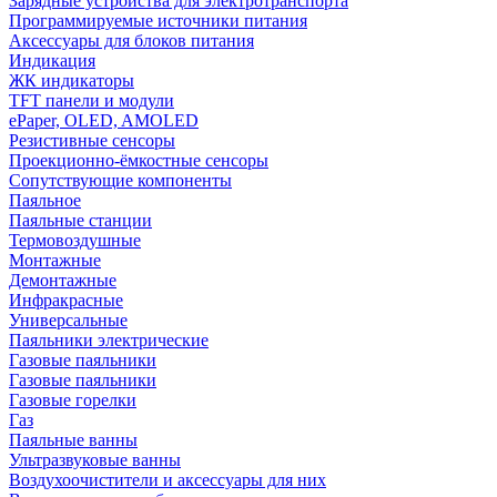
Зарядные устройства для электротранспорта
Программируемые источники питания
Аксессуары для блоков питания
Индикация
ЖК индикаторы
TFT панели и модули
ePaper, OLED, AMOLED
Резистивные сенсоры
Проекционно-ёмкостные сенсоры
Сопутствующие компоненты
Паяльное
Паяльные станции
Термовоздушные
Монтажные
Демонтажные
Инфракрасные
Универсальные
Паяльники электрические
Газовые паяльники
Газовые паяльники
Газовые горелки
Газ
Паяльные ванны
Ультразвуковые ванны
Воздухоочистители и аксессуары для них