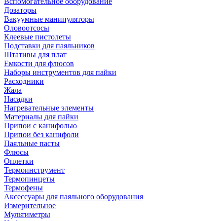
Вспомогательное оборудование
Дозаторы
Вакуумные манипуляторы
Оловоотсосы
Клеевые пистолеты
Подставки для паяльников
Штативы для плат
Емкости для флюсов
Наборы инструментов для пайки
Расходники
Жала
Насадки
Нагревательные элементы
Материалы для пайки
Припои с канифолью
Припои без канифоли
Паяльные пасты
Флюсы
Оплетки
Термоинструмент
Термопинцеты
Термофены
Аксессуары для паяльного оборудования
Измерительное
Мультиметры