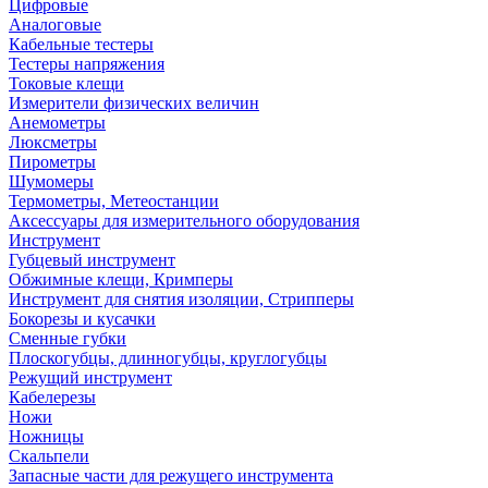
Цифровые
Аналоговые
Кабельные тестеры
Тестеры напряжения
Токовые клещи
Измерители физических величин
Анемометры
Люксметры
Пирометры
Шумомеры
Термометры, Метеостанции
Аксессуары для измерительного оборудования
Инструмент
Губцевый инструмент
Обжимные клещи, Кримперы
Инструмент для снятия изоляции, Стрипперы
Бокорезы и кусачки
Сменные губки
Плоскогубцы, длинногубцы, круглогубцы
Режущий инструмент
Кабелерезы
Ножи
Ножницы
Скальпели
Запасные части для режущего инструмента