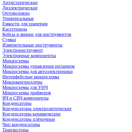
Антистатические
Диэлектрические
Оптоволокно
Универсальные
Емкости для хранения
Кассетницы
Кейсы и ящики для инструментов
Сумки
Измерительные инструменты
Электроинструмент
Электронные компоненты
Микросхемы
Микросхемы управления питанием
Микросхемы для автоэлектроники
Интерфейсные микросхемы
Микроконтроллеры
Микросхемы для УНЧ
Микросхемы драйверов
ВЧ и СВЧ компоненты
Конденсаторы
Конденсаторы электролитические
Конденсаторы керамические
Конденсаторы плёночные
Чип конденсаторы
Транзисторы