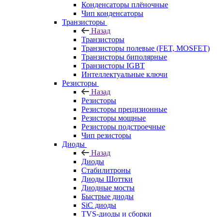
Конденсаторы плёночные
Чип конденсаторы
Транзисторы
Назад
Транзисторы
Транзисторы полевые (FET, MOSFET)
Транзисторы биполярные
Транзисторы IGBT
Интеллектуальные ключи
Резисторы
Назад
Резисторы
Резисторы прецизионные
Резисторы мощные
Резисторы подстроечные
Чип резисторы
Диоды
Назад
Диоды
Стабилитроны
Диоды Шоттки
Диодные мосты
Быстрые диоды
SiC диоды
TVS-диоды и сборки