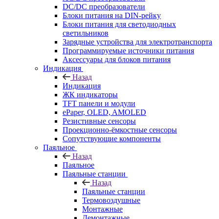
DC/DC преобразователи
Блоки питания на DIN-рейку
Блоки питания для светодиодных
светильников
Зарядные устройства для электротранспорта
Программируемые источники питания
Аксессуары для блоков питания
Индикация
Назад
Индикация
ЖК индикаторы
TFT панели и модули
ePaper, OLED, AMOLED
Резистивные сенсоры
Проекционно-ёмкостные сенсоры
Сопутствующие компоненты
Паяльное
Назад
Паяльное
Паяльные станции
Назад
Паяльные станции
Термовоздушные
Монтажные
Демонтажные