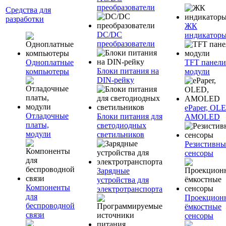
преобразователи
Средства для
разработки
ЖК
DC/DC
индикатор
преобразователи
Одноплатные
TFT панели
Блоки питания на
компьютеры
модули
DIN-рейку
ePaper, OL
Отладочные
Блоки питания для
AMOLED
платы,
светодиодных
модули
светильников
Резистивны
сенсоры
Зарядные
устройства для
Компоненты
электротранспорта
для
Проекцион
беспроводной
ёмкостные
связи
сенсоры