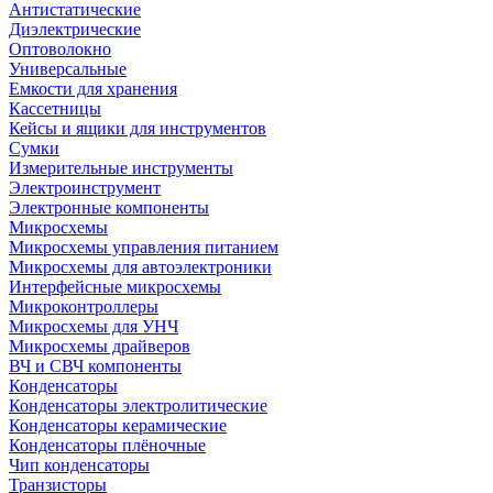
Антистатические
Диэлектрические
Оптоволокно
Универсальные
Емкости для хранения
Кассетницы
Кейсы и ящики для инструментов
Сумки
Измерительные инструменты
Электроинструмент
Электронные компоненты
Микросхемы
Микросхемы управления питанием
Микросхемы для автоэлектроники
Интерфейсные микросхемы
Микроконтроллеры
Микросхемы для УНЧ
Микросхемы драйверов
ВЧ и СВЧ компоненты
Конденсаторы
Конденсаторы электролитические
Конденсаторы керамические
Конденсаторы плёночные
Чип конденсаторы
Транзисторы