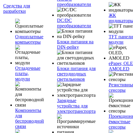
преобразователи
Средства для
разработки
ЖК
DC/DC
индикатор
преобразователи
Одноплатные
TFT панели
Блоки питания на
компьютеры
модули
DIN-рейку
ePaper, OL
Отладочные
Блоки питания для
AMOLED
платы,
светодиодных
модули
светильников
Резистивны
сенсоры
Зарядные
устройства для
Компоненты
электротранспорта
для
Проекцион
беспроводной
ёмкостные
связи
сенсоры