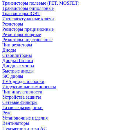
Транзисторы полевые (FET, MOSFET)
Транзисторы биполярные
Транзисторы IGBT
Интеллектуальные ключи
Резисторы
Резисторы прецизионные
Резисторы мощные
Резисторы подстроечные
Чип резисторы
Диоды
Стабилитроны
Диоды Шоттки
Диодные мосты
Быстрые диоды
SiC диоды
TVS-диоды и сборки
Индуктивные компоненты
Чип индуктивности
Устройства защиты
Сетевые фильтры
Газовые разрядники
Реле
Установочные изделия
Вентиляторы
Переменного тока AC