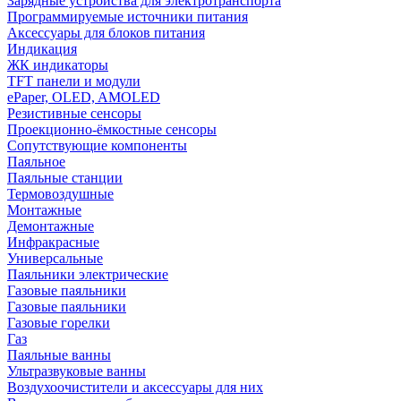
Зарядные устройства для электротранспорта
Программируемые источники питания
Аксессуары для блоков питания
Индикация
ЖК индикаторы
TFT панели и модули
ePaper, OLED, AMOLED
Резистивные сенсоры
Проекционно-ёмкостные сенсоры
Сопутствующие компоненты
Паяльное
Паяльные станции
Термовоздушные
Монтажные
Демонтажные
Инфракрасные
Универсальные
Паяльники электрические
Газовые паяльники
Газовые паяльники
Газовые горелки
Газ
Паяльные ванны
Ультразвуковые ванны
Воздухоочистители и аксессуары для них