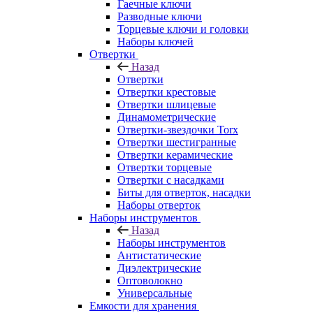
Гаечные ключи
Разводные ключи
Торцевые ключи и головки
Наборы ключей
Отвертки
Назад
Отвертки
Отвертки крестовые
Отвертки шлицевые
Динамометрические
Отвертки-звездочки Torx
Отвертки шестигранные
Отвертки керамические
Отвертки торцевые
Отвертки с насадками
Биты для отверток, насадки
Наборы отверток
Наборы инструментов
Назад
Наборы инструментов
Антистатические
Диэлектрические
Оптоволокно
Универсальные
Емкости для хранения