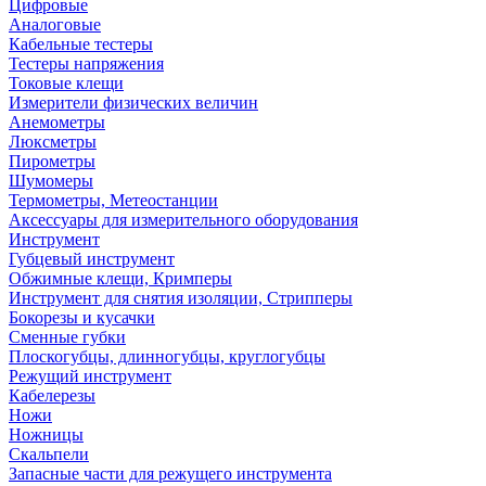
Цифровые
Аналоговые
Кабельные тестеры
Тестеры напряжения
Токовые клещи
Измерители физических величин
Анемометры
Люксметры
Пирометры
Шумомеры
Термометры, Метеостанции
Аксессуары для измерительного оборудования
Инструмент
Губцевый инструмент
Обжимные клещи, Кримперы
Инструмент для снятия изоляции, Стрипперы
Бокорезы и кусачки
Сменные губки
Плоскогубцы, длинногубцы, круглогубцы
Режущий инструмент
Кабелерезы
Ножи
Ножницы
Скальпели
Запасные части для режущего инструмента