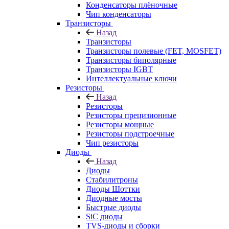
Конденсаторы плёночные
Чип конденсаторы
Транзисторы
Назад
Транзисторы
Транзисторы полевые (FET, MOSFET)
Транзисторы биполярные
Транзисторы IGBT
Интеллектуальные ключи
Резисторы
Назад
Резисторы
Резисторы прецизионные
Резисторы мощные
Резисторы подстроечные
Чип резисторы
Диоды
Назад
Диоды
Стабилитроны
Диоды Шоттки
Диодные мосты
Быстрые диоды
SiC диоды
TVS-диоды и сборки