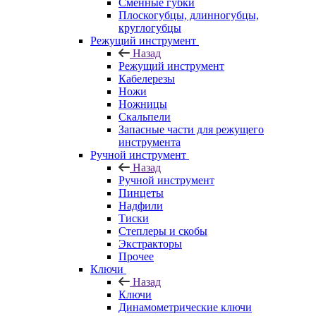
Сменные губки
Плоскогубцы, длинногубцы,
круглогубцы
Режущий инструмент
Назад
Режущий инструмент
Кабелерезы
Ножи
Ножницы
Скальпели
Запасные части для режущего
инструмента
Ручной инструмент
Назад
Ручной инструмент
Пинцеты
Надфили
Тиски
Степлеры и скобы
Экстракторы
Прочее
Ключи
Назад
Ключи
Динамометрические ключи