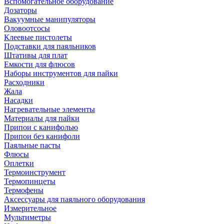
Вспомогательное оборудование
Дозаторы
Вакуумные манипуляторы
Оловоотсосы
Клеевые пистолеты
Подставки для паяльников
Штативы для плат
Емкости для флюсов
Наборы инструментов для пайки
Расходники
Жала
Насадки
Нагревательные элементы
Материалы для пайки
Припои с канифолью
Припои без канифоли
Паяльные пасты
Флюсы
Оплетки
Термоинструмент
Термопинцеты
Термофены
Аксессуары для паяльного оборудования
Измерительное
Мультиметры