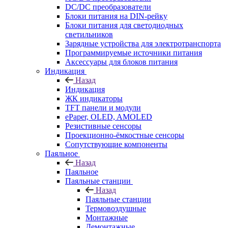
DC/DC преобразователи
Блоки питания на DIN-рейку
Блоки питания для светодиодных
светильников
Зарядные устройства для электротранспорта
Программируемые источники питания
Аксессуары для блоков питания
Индикация
Назад
Индикация
ЖК индикаторы
TFT панели и модули
ePaper, OLED, AMOLED
Резистивные сенсоры
Проекционно-ёмкостные сенсоры
Сопутствующие компоненты
Паяльное
Назад
Паяльное
Паяльные станции
Назад
Паяльные станции
Термовоздушные
Монтажные
Демонтажные