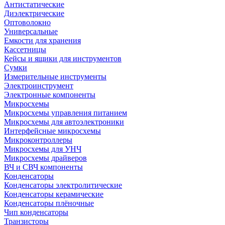
Антистатические
Диэлектрические
Оптоволокно
Универсальные
Емкости для хранения
Кассетницы
Кейсы и ящики для инструментов
Сумки
Измерительные инструменты
Электроинструмент
Электронные компоненты
Микросхемы
Микросхемы управления питанием
Микросхемы для автоэлектроники
Интерфейсные микросхемы
Микроконтроллеры
Микросхемы для УНЧ
Микросхемы драйверов
ВЧ и СВЧ компоненты
Конденсаторы
Конденсаторы электролитические
Конденсаторы керамические
Конденсаторы плёночные
Чип конденсаторы
Транзисторы