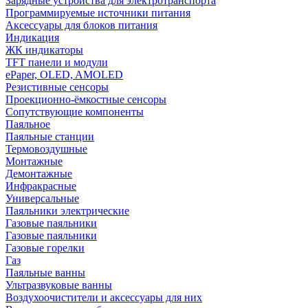
Зарядные устройства для электротранспорта
Программируемые источники питания
Аксессуары для блоков питания
Индикация
ЖК индикаторы
TFT панели и модули
ePaper, OLED, AMOLED
Резистивные сенсоры
Проекционно-ёмкостные сенсоры
Сопутствующие компоненты
Паяльное
Паяльные станции
Термовоздушные
Монтажные
Демонтажные
Инфракрасные
Универсальные
Паяльники электрические
Газовые паяльники
Газовые паяльники
Газовые горелки
Газ
Паяльные ванны
Ультразвуковые ванны
Воздухоочистители и аксессуары для них