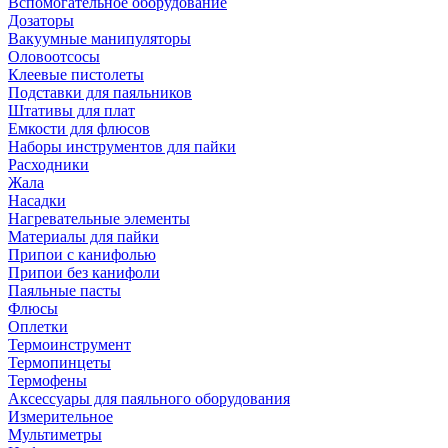
Вспомогательное оборудование
Дозаторы
Вакуумные манипуляторы
Оловоотсосы
Клеевые пистолеты
Подставки для паяльников
Штативы для плат
Емкости для флюсов
Наборы инструментов для пайки
Расходники
Жала
Насадки
Нагревательные элементы
Материалы для пайки
Припои с канифолью
Припои без канифоли
Паяльные пасты
Флюсы
Оплетки
Термоинструмент
Термопинцеты
Термофены
Аксессуары для паяльного оборудования
Измерительное
Мультиметры