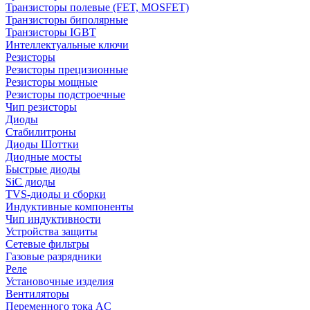
Транзисторы полевые (FET, MOSFET)
Транзисторы биполярные
Транзисторы IGBT
Интеллектуальные ключи
Резисторы
Резисторы прецизионные
Резисторы мощные
Резисторы подстроечные
Чип резисторы
Диоды
Стабилитроны
Диоды Шоттки
Диодные мосты
Быстрые диоды
SiC диоды
TVS-диоды и сборки
Индуктивные компоненты
Чип индуктивности
Устройства защиты
Сетевые фильтры
Газовые разрядники
Реле
Установочные изделия
Вентиляторы
Переменного тока AC