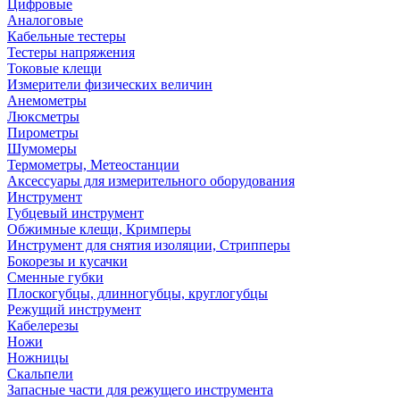
Цифровые
Аналоговые
Кабельные тестеры
Тестеры напряжения
Токовые клещи
Измерители физических величин
Анемометры
Люксметры
Пирометры
Шумомеры
Термометры, Метеостанции
Аксессуары для измерительного оборудования
Инструмент
Губцевый инструмент
Обжимные клещи, Кримперы
Инструмент для снятия изоляции, Стрипперы
Бокорезы и кусачки
Сменные губки
Плоскогубцы, длинногубцы, круглогубцы
Режущий инструмент
Кабелерезы
Ножи
Ножницы
Скальпели
Запасные части для режущего инструмента