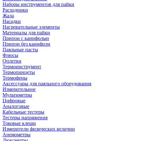
Наборы инструментов для пайки
Расходники
Жала
Насадки
Нагревательные элементы
Материалы для пайки
Припои с канифолью
Припои без канифоли
Паяльные пасты
Флюсы
Оплетки
Термоинструмент
Термопинцеты
Термофены
Аксессуары для паяльного оборудования
Измерительное
Мультиметры
Цифровые
Аналоговые
Кабельные тестеры
Тестеры напряжения
Токовые клещи
Измерители физических величин
Анемометры
Люксметры