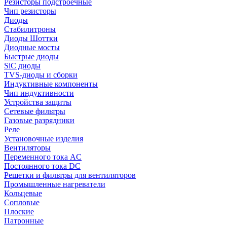
Резисторы подстроечные
Чип резисторы
Диоды
Стабилитроны
Диоды Шоттки
Диодные мосты
Быстрые диоды
SiC диоды
TVS-диоды и сборки
Индуктивные компоненты
Чип индуктивности
Устройства защиты
Сетевые фильтры
Газовые разрядники
Реле
Установочные изделия
Вентиляторы
Переменного тока AC
Постоянного тока DC
Решетки и фильтры для вентиляторов
Промышленные нагреватели
Кольцевые
Сопловые
Плоские
Патронные