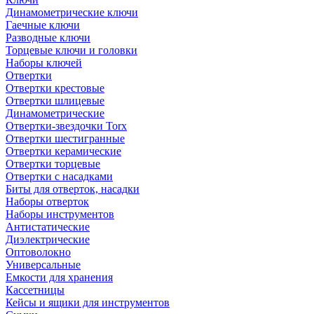
Динамометрические ключи
Гаечные ключи
Разводные ключи
Торцевые ключи и головки
Наборы ключей
Отвертки
Отвертки крестовые
Отвертки шлицевые
Динамометрические
Отвертки-звездочки Torx
Отвертки шестигранные
Отвертки керамические
Отвертки торцевые
Отвертки с насадками
Биты для отверток, насадки
Наборы отверток
Наборы инструментов
Антистатические
Диэлектрические
Оптоволокно
Универсальные
Емкости для хранения
Кассетницы
Кейсы и ящики для инструментов