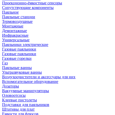
Проекционно-ёмкостные сенсоры
Сопутствующие компоненты
Паяльное
Паяльные станции
Термовоздушные
Монтажные
Демонтажные
Инфракрасные
Универсальные
Паяльники электрические
Газовые паяльники
Газовые паяльники
Газовые горелки
Газ
Паяльные ванны
Ультразвуковые ванны
Воздухоочистители и аксессуары для них
Вспомогательное оборудование
Дозаторы
Вакуумные манипуляторы
Оловоотсосы
Клеевые пистолеты
Подставки для паяльников
Штативы для плат
Емкости для флюсов