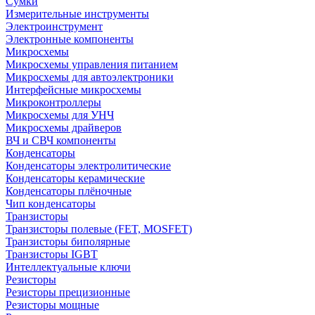
Сумки
Измерительные инструменты
Электроинструмент
Электронные компоненты
Микросхемы
Микросхемы управления питанием
Микросхемы для автоэлектроники
Интерфейсные микросхемы
Микроконтроллеры
Микросхемы для УНЧ
Микросхемы драйверов
ВЧ и СВЧ компоненты
Конденсаторы
Конденсаторы электролитические
Конденсаторы керамические
Конденсаторы плёночные
Чип конденсаторы
Транзисторы
Транзисторы полевые (FET, MOSFET)
Транзисторы биполярные
Транзисторы IGBT
Интеллектуальные ключи
Резисторы
Резисторы прецизионные
Резисторы мощные