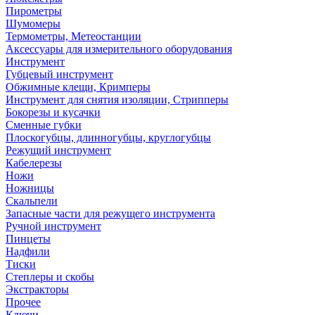
Пирометры
Шумомеры
Термометры, Метеостанции
Аксессуары для измерительного оборудования
Инструмент
Губцевый инструмент
Обжимные клещи, Кримперы
Инструмент для снятия изоляции, Стрипперы
Бокорезы и кусачки
Сменные губки
Плоскогубцы, длинногубцы, круглогубцы
Режущий инструмент
Кабелерезы
Ножи
Ножницы
Скальпели
Запасные части для режущего инструмента
Ручной инструмент
Пинцеты
Надфили
Тиски
Степлеры и скобы
Экстракторы
Прочее
Ключи