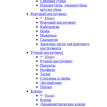
Сменные губки
Плоскогубцы, длинногубцы,
круглогубцы
Режущий инструмент
Назад
Режущий инструмент
Кабелерезы
Ножи
Ножницы
Скальпели
Запасные части для режущего
инструмента
Ручной инструмент
Назад
Ручной инструмент
Пинцеты
Надфили
Тиски
Степлеры и скобы
Экстракторы
Прочее
Ключи
Назад
Ключи
Динамометрические ключи