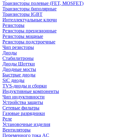
Транзисторы полевые (FET, MOSFET)
Транзисторы биполярные
Транзисторы IGBT
Интеллектуальные ключи
Резисторы
Резисторы прецизионные
Резисторы мощные
Резисторы подстроечные
Чип резисторы
Диоды
Стабилитроны
Диоды Шоттки
Диодные мосты
Быстрые диоды
SiC диоды
TVS-диоды и сборки
Индуктивные компоненты
Чип индуктивности
Устройства защиты
Сетевые фильтры
Газовые разрядники
Реле
Установочные изделия
Вентиляторы
Переменного тока AC