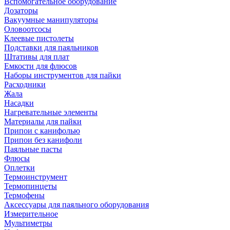
Вспомогательное оборудование
Дозаторы
Вакуумные манипуляторы
Оловоотсосы
Клеевые пистолеты
Подставки для паяльников
Штативы для плат
Емкости для флюсов
Наборы инструментов для пайки
Расходники
Жала
Насадки
Нагревательные элементы
Материалы для пайки
Припои с канифолью
Припои без канифоли
Паяльные пасты
Флюсы
Оплетки
Термоинструмент
Термопинцеты
Термофены
Аксессуары для паяльного оборудования
Измерительное
Мультиметры