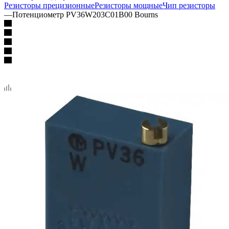
Резисторы прецизионные
Резисторы мощные
Чип резисторы
—
Потенциометр PV36W203C01B00 Bourns