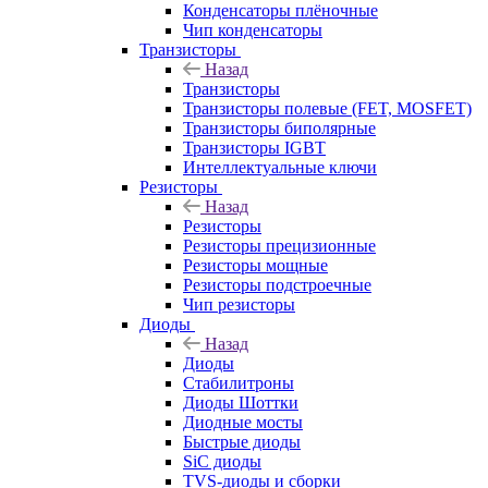
Конденсаторы плёночные
Чип конденсаторы
Транзисторы
Назад
Транзисторы
Транзисторы полевые (FET, MOSFET)
Транзисторы биполярные
Транзисторы IGBT
Интеллектуальные ключи
Резисторы
Назад
Резисторы
Резисторы прецизионные
Резисторы мощные
Резисторы подстроечные
Чип резисторы
Диоды
Назад
Диоды
Стабилитроны
Диоды Шоттки
Диодные мосты
Быстрые диоды
SiC диоды
TVS-диоды и сборки