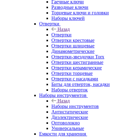
Гаечные ключи
Разводные ключи
Торцевые ключи и головки
Наборы ключей
Отвертки
Назад
Отвертки
Отвертки крестовые
Отвертки шлицевые
Динамометрические
Отвертки-звездочки Torx
Отвертки шестигранные
Отвертки керамические
Отвертки торцевые
Отвертки с насадками
Биты для отверток, насадки
Наборы отверток
Наборы инструментов
Назад
Наборы инструментов
Антистатические
Диэлектрические
Оптоволокно
Универсальные
Емкости для хранения