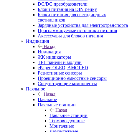
DC/DC преобразователи
Блоки питания на DIN-рейку
Блоки питания для светодиодных
светильников
Зарядные устройства для электротранспорта
Программируемые источники питания
Аксессуары для блоков питания
Индикация
Назад
Индикация
ЖК индикаторы
TFT панели и модули
ePaper, OLED, AMOLED
Резистивные сенсоры
Проекционно-ёмкостные сенсоры
Сопутствующие компоненты
Паяльное
Назад
Паяльное
Паяльные станции
Назад
Паяльные станции
Термовоздушные
Монтажные
Демонтажные