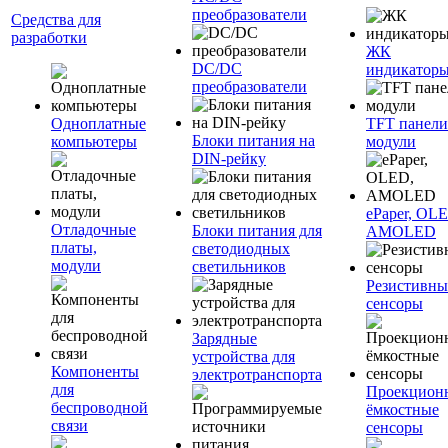
преобразователи
Средства для
разработки
ЖК
DC/DC
индикатор
преобразователи
Одноплатные
TFT панели
Блоки питания на
компьютеры
модули
DIN-рейку
ePaper, OL
Отладочные
Блоки питания для
AMOLED
платы,
светодиодных
модули
светильников
Резистивны
сенсоры
Зарядные
устройства для
Компоненты
электротранспорта
для
Проекцион
беспроводной
ёмкостные
связи
сенсоры