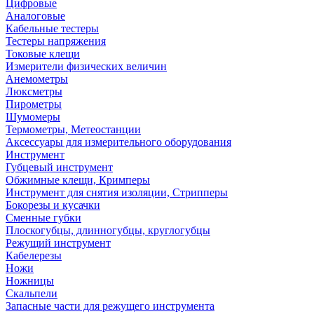
Цифровые
Аналоговые
Кабельные тестеры
Тестеры напряжения
Токовые клещи
Измерители физических величин
Анемометры
Люксметры
Пирометры
Шумомеры
Термометры, Метеостанции
Аксессуары для измерительного оборудования
Инструмент
Губцевый инструмент
Обжимные клещи, Кримперы
Инструмент для снятия изоляции, Стрипперы
Бокорезы и кусачки
Сменные губки
Плоскогубцы, длинногубцы, круглогубцы
Режущий инструмент
Кабелерезы
Ножи
Ножницы
Скальпели
Запасные части для режущего инструмента