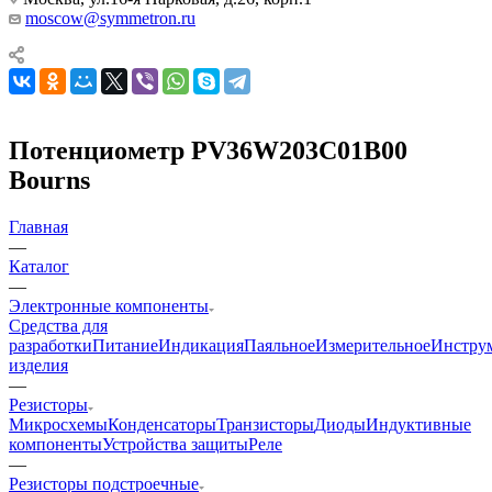
moscow@symmetron.ru
Потенциометр PV36W203C01B00
Bourns
Главная
—
Каталог
—
Электронные компоненты
Средства для
разработки
Питание
Индикация
Паяльное
Измерительное
Инстру
изделия
—
Резисторы
Микросхемы
Конденсаторы
Транзисторы
Диоды
Индуктивные
компоненты
Устройства защиты
Реле
—
Резисторы подстроечные