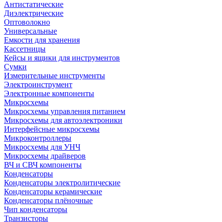
Антистатические
Диэлектрические
Оптоволокно
Универсальные
Емкости для хранения
Кассетницы
Кейсы и ящики для инструментов
Сумки
Измерительные инструменты
Электроинструмент
Электронные компоненты
Микросхемы
Микросхемы управления питанием
Микросхемы для автоэлектроники
Интерфейсные микросхемы
Микроконтроллеры
Микросхемы для УНЧ
Микросхемы драйверов
ВЧ и СВЧ компоненты
Конденсаторы
Конденсаторы электролитические
Конденсаторы керамические
Конденсаторы плёночные
Чип конденсаторы
Транзисторы