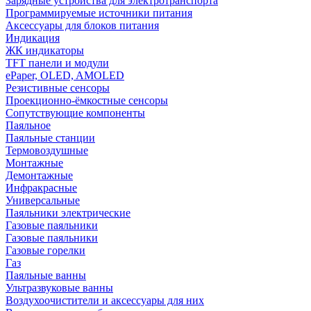
Зарядные устройства для электротранспорта
Программируемые источники питания
Аксессуары для блоков питания
Индикация
ЖК индикаторы
TFT панели и модули
ePaper, OLED, AMOLED
Резистивные сенсоры
Проекционно-ёмкостные сенсоры
Сопутствующие компоненты
Паяльное
Паяльные станции
Термовоздушные
Монтажные
Демонтажные
Инфракрасные
Универсальные
Паяльники электрические
Газовые паяльники
Газовые паяльники
Газовые горелки
Газ
Паяльные ванны
Ультразвуковые ванны
Воздухоочистители и аксессуары для них